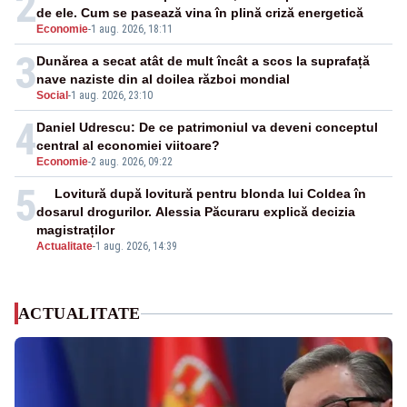
2
de ele. Cum se pasează vina în plină criză energetică
Economie
-
1 aug. 2026, 18:11
3
Dunărea a secat atât de mult încât a scos la suprafață
nave naziste din al doilea război mondial
Social
-
1 aug. 2026, 23:10
4
Daniel Udrescu: De ce patrimoniul va deveni conceptul
central al economiei viitoare?
Economie
-
2 aug. 2026, 09:22
5
Lovitură după lovitură pentru blonda lui Coldea în
dosarul drogurilor. Alessia Păcuraru explică decizia
magistraților
Actualitate
-
1 aug. 2026, 14:39
ACTUALITATE