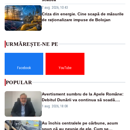
7 aug. 2026, 10:43
Criza din energie. Cine scapă de măsurile
de raționalizare impuse de Bolojan
URMĂREȘTE-NE PE
Facebook
YouTube
POPULAR
Avertisment sumbru de la Apele Române:
Debitul Dunării va continua să scadă.
Cernavodă s-ar putea închide în 4 zile
1 aug. 2026, 18:08
Au închis centralele pe cărbune, acum
spun că au nevoie de ele. Cum se