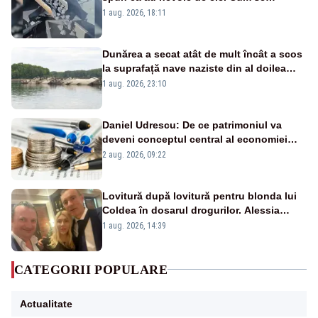
pasează vina în plină criză energetică
1 aug. 2026, 18:11
Dunărea a secat atât de mult încât a scos
la suprafață nave naziste din al doilea
război mondial
1 aug. 2026, 23:10
Daniel Udrescu: De ce patrimoniul va
deveni conceptul central al economiei
viitoare?
2 aug. 2026, 09:22
Lovitură după lovitură pentru blonda lui
Coldea în dosarul drogurilor. Alessia
Păcuraru explică decizia magistraților
1 aug. 2026, 14:39
CATEGORII POPULARE
Actualitate