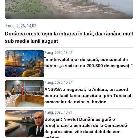
7 aug. 2026, 14:03
Dunărea crește ușor la intrarea în țară, dar rămâne mult
sub media lunii august
7 aug. 2026, 13:02
În intervalul orar de seară, consumul de
curent „a scăzut cu 200-300 de megawați”
7 aug. 2026, 10:57
ANSVSA a negociat, la Ankara, un acord
pentru facilitarea tranzitului prin Turcia al
carcaselor de ovine și bovine
7 aug. 2026, 10:51
Bolojan: Nivelul Dunării asigură o
funcționare a centralei de la Cernavodă
de patru-cinci zile dacă debitele vor
scădea