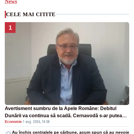
News
CELE MAI CITITE
1
Avertisment sumbru de la Apele Române: Debitul
Dunării va continua să scadă. Cernavodă s-ar putea
Economie
·
1 aug. 2026, 18:08
închide în 4 zile
Au închis centralele pe cărbune, acum spun că au nevoie