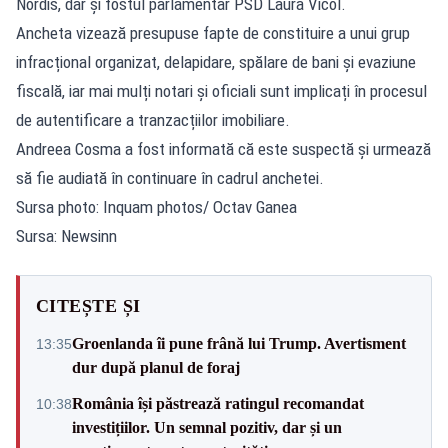
Nordis, dar și fostul parlamentar PSD Laura Vicol.
Ancheta vizează presupuse fapte de constituire a unui grup
infracțional organizat, delapidare, spălare de bani și evaziune
fiscală, iar mai mulți notari și oficiali sunt implicați în procesul
de autentificare a tranzacțiilor imobiliare.
Andreea Cosma a fost informată că este suspectă și urmează
să fie audiată în continuare în cadrul anchetei.
Sursa photo: Inquam photos/ Octav Ganea
Sursa: Newsinn
CITEȘTE ȘI
Groenlanda îi pune frână lui Trump. Avertisment
13:35
dur după planul de foraj
România își păstrează ratingul recomandat
10:38
investițiilor. Un semnal pozitiv, dar și un