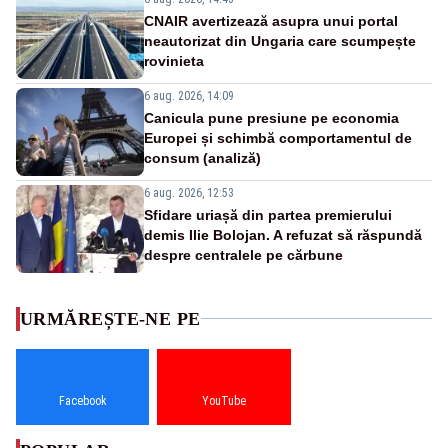
CNAIR avertizează asupra unui portal
neautorizat din Ungaria care scumpește
rovinieta
6 aug. 2026, 14:09
Canicula pune presiune pe economia
Europei și schimbă comportamentul de
consum (analiză)
6 aug. 2026, 12:53
Sfidare uriașă din partea premierului
demis Ilie Bolojan. A refuzat să răspundă
despre centralele pe cărbune
URMĂREȘTE-NE PE
Facebook
YouTube