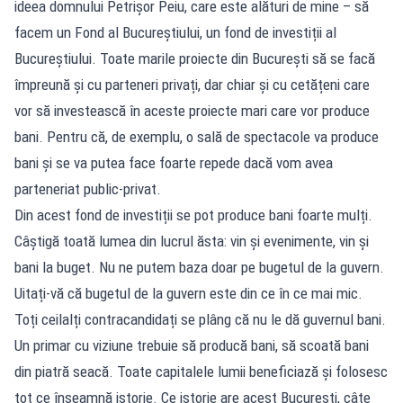
ideea domnului Petrișor Peiu, care este alături de mine – să
facem un Fond al Bucureștiului, un fond de investiții al
Bucureștiului. Toate marile proiecte din București să se facă
împreună și cu parteneri privați, dar chiar și cu cetățeni care
vor să investească în aceste proiecte mari care vor produce
bani. Pentru că, de exemplu, o sală de spectacole va produce
bani și se va putea face foarte repede dacă vom avea
parteneriat public-privat.
Din acest fond de investiții se pot produce bani foarte mulți.
Câștigă toată lumea din lucrul ăsta: vin și evenimente, vin și
bani la buget. Nu ne putem baza doar pe bugetul de la guvern.
Uitați-vă că bugetul de la guvern este din ce în ce mai mic.
Toți ceilalți contracandidați se plâng că nu le dă guvernul bani.
Un primar cu viziune trebuie să producă bani, să scoată bani
din piatră seacă. Toate capitalele lumii beneficiază și folosesc
tot ce înseamnă istorie. Ce istorie are acest București, câte