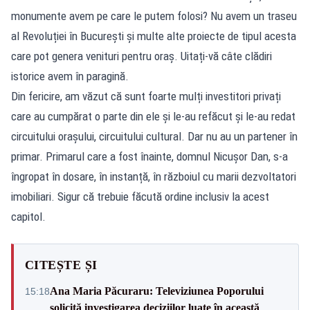
monumente avem pe care le putem folosi? Nu avem un traseu
al Revoluției în București și multe alte proiecte de tipul acesta
care pot genera venituri pentru oraș. Uitați-vă câte clădiri
istorice avem în paragină.
Din fericire, am văzut că sunt foarte mulți investitori privați
care au cumpărat o parte din ele și le-au refăcut și le-au redat
circuitului orașului, circuitului cultural. Dar nu au un partener în
primar. Primarul care a fost înainte, domnul Nicușor Dan, s-a
îngropat în dosare, în instanță, în războiul cu marii dezvoltatori
imobiliari. Sigur că trebuie făcută ordine inclusiv la acest
capitol.
CITEȘTE ȘI
Ana Maria Păcuraru: Televiziunea Poporului
15:18
solicită investigarea deciziilor luate în această