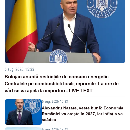
6 aug. 2026, 15:33
Bolojan anunță restricțiile de consum energetic.
Centralele pe combustibili fosili, repornite. La ore de
vârf se va apela la importuri - LIVE TEXT
6 aug. 2026, 15:23
Alexandru Nazare, veste bună: Economia
României va crește în 2027, iar inflația va
scădea
6 aug. 2026, 14:43