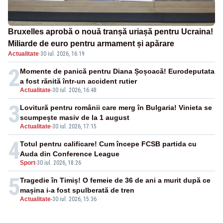
Bruxelles aprobă o nouă tranșă uriașă pentru Ucraina!
Miliarde de euro pentru armament și apărare
Actualitate
·
30 iul. 2026, 16:19
2
Momente de panică pentru Diana Șoșoacă! Eurodeputata
a fost rănită într-un accident rutier
Actualitate
-
30 iul. 2026, 16:48
3
Lovitură pentru românii care merg în Bulgaria! Vinieta se
scumpește masiv de la 1 august
Actualitate
-
30 iul. 2026, 17:15
4
Totul pentru calificare! Cum începe FCSB partida cu
Auda din Conference League
Sport
-
30 iul. 2026, 18:26
5
Tragedie în Timiș! O femeie de 36 de ani a murit după ce
mașina i-a fost spulberată de tren
Actualitate
-
30 iul. 2026, 15:36