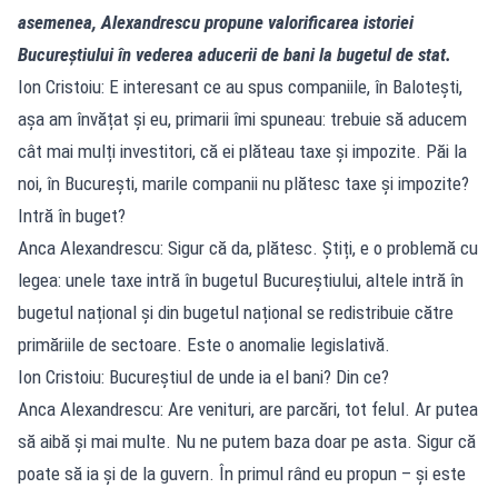
asemenea, Alexandrescu propune valorificarea istoriei
Bucureștiului în vederea aducerii de bani la bugetul de stat.
Ion Cristoiu: E interesant ce au spus companiile, în Balotești,
așa am învățat și eu, primarii îmi spuneau: trebuie să aducem
cât mai mulți investitori, că ei plăteau taxe și impozite. Păi la
noi, în București, marile companii nu plătesc taxe și impozite?
Intră în buget?
Anca Alexandrescu: Sigur că da, plătesc. Știți, e o problemă cu
legea: unele taxe intră în bugetul Bucureștiului, altele intră în
bugetul național și din bugetul național se redistribuie către
primăriile de sectoare. Este o anomalie legislativă.
Ion Cristoiu: Bucureștiul de unde ia el bani? Din ce?
Anca Alexandrescu: Are venituri, are parcări, tot felul. Ar putea
să aibă și mai multe. Nu ne putem baza doar pe asta. Sigur că
poate să ia și de la guvern. În primul rând eu propun – și este