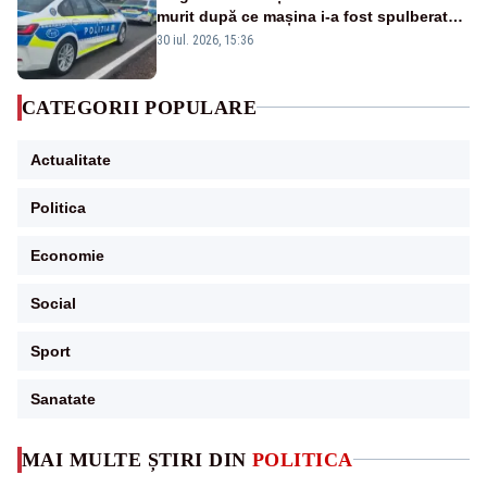
murit după ce mașina i-a fost spulberată
de tren
30 iul. 2026, 15:36
CATEGORII POPULARE
Actualitate
Politica
Economie
Social
Sport
Sanatate
MAI MULTE ȘTIRI DIN
POLITICA