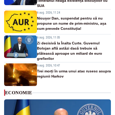
Teheranul neagă existența discuțiilor cu
SUA
6 aug. 2026, 11:24
Nicușor Dan, suspendat pentru că nu
propune un nume de prim-ministru, așa
cum prevede Constituția!
6 aug. 2026, 11:05
Zi decisivă la Înalta Curte. Guvernul
Bolojan află astăzi dacă trebuie să
plătească aproape un miliard de euro
grefierilor
6 aug. 2026, 10:47
Trei morți în urma unui atac rusesc asupra
regiunii Harkov
ECONOMIE