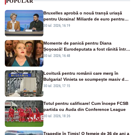
POPULAR
Bruxelles aprobă o nouă tranșă uriașă
pentru Ucraina! Miliarde de euro pentru
armament și apărare
30 iul. 2026, 16:19
Momente de panică pentru Diana
Șoșoacă! Eurodeputata a fost rănită într-
un accident rutier
30 iul. 2026, 16:48
Lovitură pentru românii care merg în
Bulgaria! Vinieta se scumpește masiv de
la 1 august
30 iul. 2026, 17:15
Totul pentru calificare! Cum începe FCSB
partida cu Auda din Conference League
30 iul. 2026, 18:26
Tragedie în Timiș! O femeie de 36 de ani a