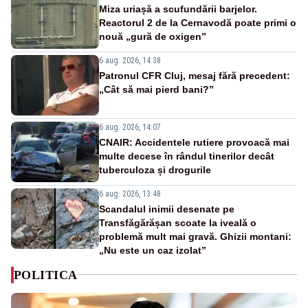
Miza uriașă a scufundării barjelor.
Reactorul 2 de la Cernavodă poate primi o
nouă „gură de oxigen”
6 aug. 2026, 14:38
Patronul CFR Cluj, mesaj fără precedent:
„Cât să mai pierd bani?”
6 aug. 2026, 14:07
CNAIR: Accidentele rutiere provoacă mai
multe decese în rândul tinerilor decât
tuberculoza și drogurile
6 aug. 2026, 13:48
Scandalul inimii desenate pe
Transfăgărășan scoate la iveală o
problemă mult mai gravă. Ghizii montani:
„Nu este un caz izolat”
POLITICA