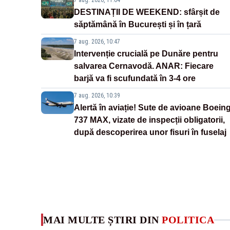
7 aug. 2026, 11:04
DESTINAȚII DE WEEKEND: sfârșit de
săptămână în București și în țară
7 aug. 2026, 10:47
Intervenție crucială pe Dunăre pentru
salvarea Cernavodă. ANAR: Fiecare
barjă va fi scufundată în 3-4 ore
7 aug. 2026, 10:39
Alertă în aviație! Sute de avioane Boein
737 MAX, vizate de inspecții obligatorii,
după descoperirea unor fisuri în fuselaj
MAI MULTE ȘTIRI DIN
POLITICA