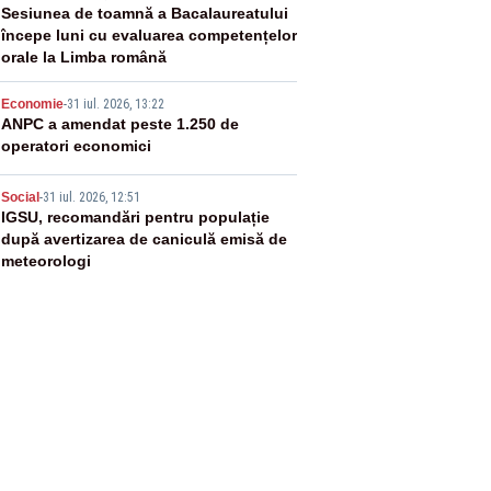
3
Sesiunea de toamnă a Bacalaureatului
începe luni cu evaluarea competențelor
orale la Limba română
4
Economie
-
31 iul. 2026, 13:22
ANPC a amendat peste 1.250 de
operatori economici
5
Social
-
31 iul. 2026, 12:51
IGSU, recomandări pentru populație
după avertizarea de caniculă emisă de
meteorologi