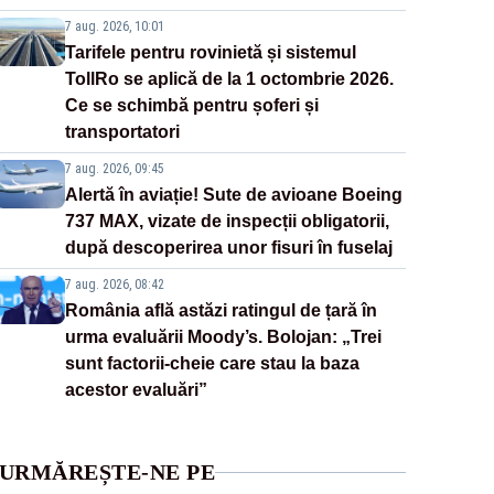
7 aug. 2026, 10:01
Tarifele pentru rovinietă și sistemul
TollRo se aplică de la 1 octombrie 2026.
Ce se schimbă pentru șoferi și
transportatori
7 aug. 2026, 09:45
Alertă în aviație! Sute de avioane Boeing
737 MAX, vizate de inspecții obligatorii,
după descoperirea unor fisuri în fuselaj
7 aug. 2026, 08:42
România află astăzi ratingul de țară în
urma evaluării Moody’s. Bolojan: „Trei
sunt factorii-cheie care stau la baza
acestor evaluări”
URMĂREȘTE-NE PE