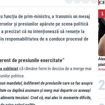
CE
1
 funcția de prim-ministru, a transmis un mesaj
rselor și presiunilor apărute pe scena politică
a precizat că nu intenționează să renunțe la
lin responsabilitatea de a conduce procesul de
Ale
erent de presiunile exercitate”
plat
a subliniat
că rămâne ferm în decizia de a merge mai
Actua
asu
unilor politice.
onl
un mandatul, indiferent de presiunile care se fac asupra
tate cu deplină asumare și merg mai departe cu aceeași
 alimenta tensiuni. Cred că, mai ales în momente dificile,
de orice calcul politic.