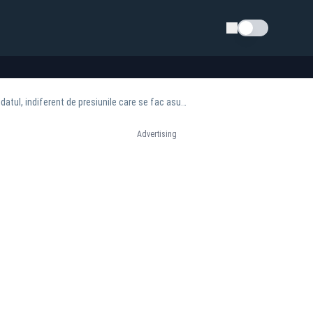
Schimba tema
Adrian Veștea refuză să facă un pas înapoi: „Poziția mea nu se schimbă: nu îmi depun mandatul, indiferent de presiunile care se fac asupra mea”
Advertising