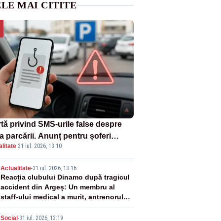
LE MAI CITITE
rtă privind SMS-urile false despre
a parcării. Anunț pentru șoferi
litate
·
31 iul. 2026, 13:10
pra unei noi metode de fraudă
ine
2
Actualitate
-
31 iul. 2026, 13:16
Reacția clubului Dinamo după tragicul
accident din Argeș: Un membru al
staff-ului medical a murit, antrenorul
Adrian Ropotan este în spital
Social
-
31 iul. 2026, 13:19