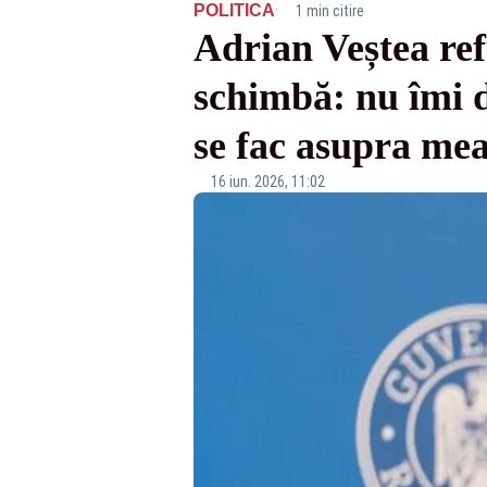
·
POLITICA
1 min citire
Adrian Veștea ref
schimbă: nu îmi d
se fac asupra me
16 iun. 2026, 11:02