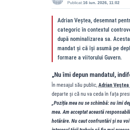
Publicat:
16 iun. 2026, 11:02
Adrian Veștea, desemnat pentru
categoric în contextul controve
după nominalizarea sa. Acesta 
mandat și că își asumă pe dep
formare a viitorului Guvern.
„Nu îmi depun mandatul, indif
În mesajul său public,
Adrian Veștea 
departe și că nu va ceda în fața presi
„Poziția mea nu se schimbă: nu îmi dep
mea. Am acceptat această responsabili
hotărâre. Nu caut confruntări și nu voi
interesul țării trebuie să fie mai presus 