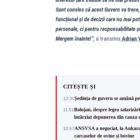
Sunt convins că acest Guvern va trece,
funcțional și de decizii care nu mai po
personale, ci pentru responsabilitate și 
Mergem înainte!”,
a transmis
Adrian 
CITEȘTE ȘI
Ședința de guvern se amână pen
12:31
Bolojan, despre legea salarizăr
11:51
întârziat depunerea din cauza u
ANSVSA a negociat, la Ankara, 
10:57
carcaselor de ovine și bovine