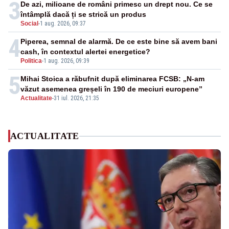
3
De azi, milioane de români primesc un drept nou. Ce se
întâmplă dacă ți se strică un produs
Social
-
1 aug. 2026, 09:37
4
Piperea, semnal de alarmă. De ce este bine să avem bani
cash, în contextul alertei energetice?
Politica
-
1 aug. 2026, 09:39
5
Mihai Stoica a răbufnit după eliminarea FCSB: „N-am
văzut asemenea greșeli în 190 de meciuri europene”
Actualitate
-
31 iul. 2026, 21:35
ACTUALITATE