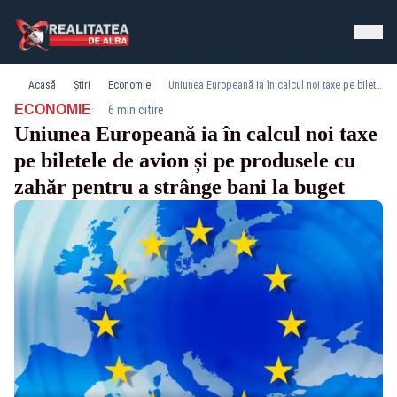
Acasă
Știri
Economie
Uniunea Europeană ia în calcul noi taxe pe biletele de avion și pe produsele cu zahăr pentru a strânge bani la buget
·
ECONOMIE
6 min citire
Uniunea Europeană ia în calcul noi taxe
pe biletele de avion și pe produsele cu
zahăr pentru a strânge bani la buget