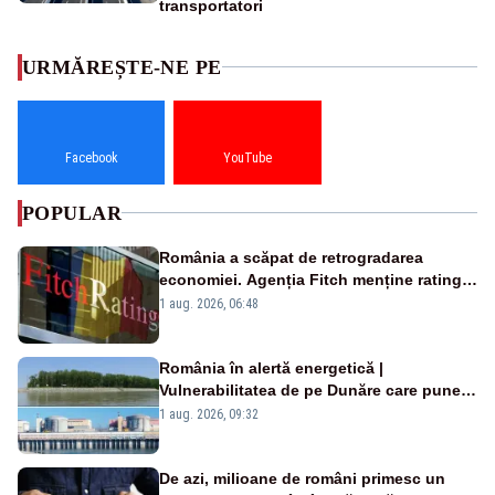
transportatori
URMĂREȘTE-NE PE
Facebook
YouTube
POPULAR
România a scăpat de retrogradarea
economiei. Agenția Fitch menține ratingul
„BBB-” cu perspectivă negativă
1 aug. 2026, 06:48
România în alertă energetică |
Vulnerabilitatea de pe Dunăre care pune
în pericol Centrala Cernavodă era
1 aug. 2026, 09:32
cunoscută de pe vremea lui Ceaușescu
De azi, milioane de români primesc un