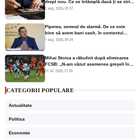
drept nou. Ce se întâmplă dacă ți se strică
un produs
1 aug. 2026, 09:37
Piperea, semnal de alarmă. De ce este
bine să avem bani cash, în contextul
alertei energetice?
1 aug. 2026, 09:39
Mihai Stoica a răbufnit după eliminarea
FCSB: „N-am văzut asemenea greșeli în
190 de meciuri europene”
31 iul. 2026, 21:35
CATEGORII POPULARE
Actualitate
Politica
Economie