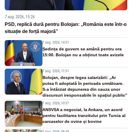
7 aug. 2026, 15:26
PSD, replică dură pentru Bolojan: „România este într-o
situație de forță majoră”
7 aug. 2026, 14:51
Ședința de guvern se amână pentru ora
15:00. Bolojan nu a obținut toate avizele
7 aug. 2026, 11:51
Bolojan, despre legea salarizării: „Ar
putea fi adoptată în perioada următoare.
S-a întârziat depunerea din cauza unor
discursuri iresponsabile în spaţiul public”
7 aug. 2026, 10:57
ANSVSA a negociat, la Ankara, un acord
pentru facilitarea tranzitului prin Turcia al
carcaselor de ovine și bovine
7 aug. 2026, 09:49