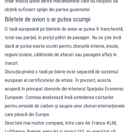
chiar înlocui unele dintre mecanismele care nu reușesc să
obțină suficient sprijin din partea guvernelor.
Biletele de avion s-ar putea scumpi
O taxă europeană pe biletele de avion ar putea fi transferată,
total sau parțial, în prețul plătit de pasageri. Nu se știe încă
dacă ar putea exista scutiri pentru zborurile interne, insule,
regiuni izolate, călătoriile de afaceri sau pasagerii aflați în
tranzit.
Discuția privind o taxă pe bilete este separată de sistemul
european al certificatelor de emisii. În prezent, acesta
acoperă în principal zborurile din interiorul Spațiului Economic
European. Comisia analizează însă extinderea costurilor
pentru emisiile de carbon și asupra unor zboruri internaționale
care pleacă din Europa.
Directorii mai multor companii, între care Air France-KLM,
Lufthansa, Ryanair, easyJet și grupul IAG, au avertizat că