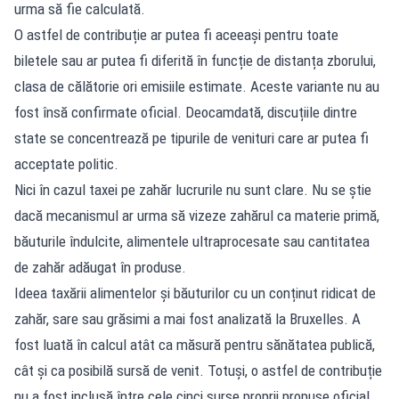
urma să fie calculată.
O astfel de contribuție ar putea fi aceeași pentru toate
biletele sau ar putea fi diferită în funcție de distanța zborului,
clasa de călătorie ori emisiile estimate. Aceste variante nu au
fost însă confirmate oficial. Deocamdată, discuțiile dintre
state se concentrează pe tipurile de venituri care ar putea fi
acceptate politic.
Nici în cazul taxei pe zahăr lucrurile nu sunt clare. Nu se știe
dacă mecanismul ar urma să vizeze zahărul ca materie primă,
băuturile îndulcite, alimentele ultraprocesate sau cantitatea
de zahăr adăugat în produse.
Ideea taxării alimentelor și băuturilor cu un conținut ridicat de
zahăr, sare sau grăsimi a mai fost analizată la Bruxelles. A
fost luată în calcul atât ca măsură pentru sănătatea publică,
cât și ca posibilă sursă de venit. Totuși, o astfel de contribuție
nu a fost inclusă între cele cinci surse proprii propuse oficial