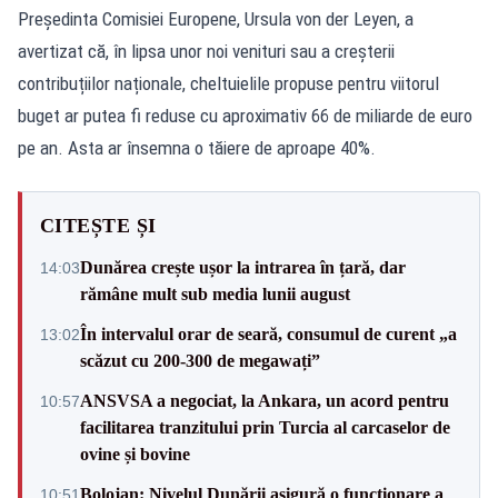
Președinta Comisiei Europene, Ursula von der Leyen, a
avertizat că, în lipsa unor noi venituri sau a creșterii
contribuțiilor naționale, cheltuielile propuse pentru viitorul
buget ar putea fi reduse cu aproximativ 66 de miliarde de euro
pe an. Asta ar însemna o tăiere de aproape 40%.
CITEȘTE ȘI
Dunărea crește ușor la intrarea în țară, dar
14:03
rămâne mult sub media lunii august
În intervalul orar de seară, consumul de curent „a
13:02
scăzut cu 200-300 de megawați”
ANSVSA a negociat, la Ankara, un acord pentru
10:57
facilitarea tranzitului prin Turcia al carcaselor de
ovine și bovine
Bolojan: Nivelul Dunării asigură o funcționare a
10:51