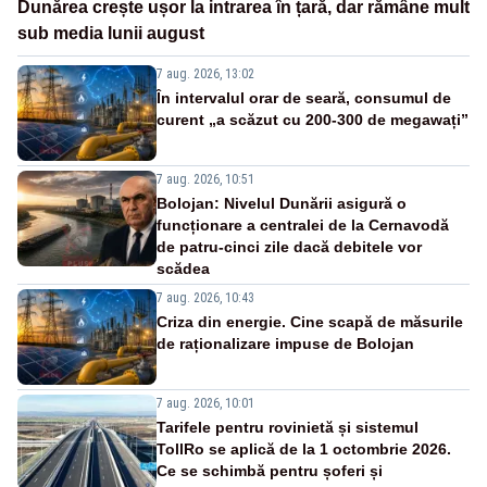
Dunărea crește ușor la intrarea în țară, dar rămâne mult
sub media lunii august
7 aug. 2026, 13:02
În intervalul orar de seară, consumul de
curent „a scăzut cu 200-300 de megawați”
7 aug. 2026, 10:51
Bolojan: Nivelul Dunării asigură o
funcționare a centralei de la Cernavodă
de patru-cinci zile dacă debitele vor
scădea
7 aug. 2026, 10:43
Criza din energie. Cine scapă de măsurile
de raționalizare impuse de Bolojan
7 aug. 2026, 10:01
Tarifele pentru rovinietă și sistemul
TollRo se aplică de la 1 octombrie 2026.
Ce se schimbă pentru șoferi și