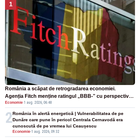
1
România a scăpat de retrogradarea economiei.
Agenția Fitch menține ratingul „BBB-” cu perspectivă
Economie
·
1 aug. 2026, 06:48
negativă
2
România în alertă energetică | Vulnerabilitatea de pe
Dunăre care pune în pericol Centrala Cernavodă era
cunoscută de pe vremea lui Ceaușescu
Economie
-
1 aug. 2026, 09:32