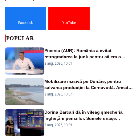
Facebook
YouTube
POPULAR
Piperea (AUR): România a evitat
retrogradarea la junk pentru că era o
catastrofă pentru bănci și fondurile de
2 aug. 2026, 10:01
pensii
Mobilizare masivă pe Dunăre, pentru
salvarea producției la Cernavodă. Armata
va detona o stâncă și va devia apa
2 aug. 2026, 10:07
fluviului - IMAGINI AERIENE
Dorina Barcari dă în vileag șmecheria
înghețării pensiilor. Sumele uriașe
pierdute de fiecare român
2 aug. 2026, 10:09