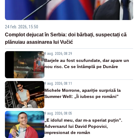
24 feb. 2026, 15:50
Complot dejucat în Serbia: doi bărbați, suspectați că
plănuiau asasinarea lui Vučić
9 aug. 2026, 08:29
Barjele au fost scufundate, dar apare un
nou risc. Ce se întâmplă pe Dunăre
9 aug. 2026, 08:11
Michele Morrone, apariție surpriză la
Summer Well: „Îi iubesc pe români”
9 aug. 2026, 08:05
„E idolul meu, dar m-a speriat puțin”.
Adversarul lui David Popovici,
impresionat de român