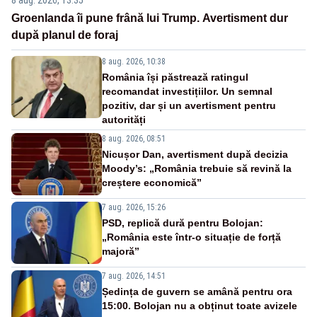
8 aug. 2026, 13:35
Groenlanda îi pune frână lui Trump. Avertisment dur
după planul de foraj
8 aug. 2026, 10:38
România își păstrează ratingul
recomandat investițiilor. Un semnal
pozitiv, dar și un avertisment pentru
autorități
8 aug. 2026, 08:51
Nicușor Dan, avertisment după decizia
Moody’s: „România trebuie să revină la
creștere economică”
7 aug. 2026, 15:26
PSD, replică dură pentru Bolojan:
„România este într-o situație de forță
majoră”
7 aug. 2026, 14:51
Ședința de guvern se amână pentru ora
15:00. Bolojan nu a obținut toate avizele