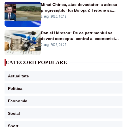
Mihai Chirica, atac devastator la adresa
progresiștilor lui Bolojan: Trebuie să
protejăm și natura, dar nu șținem omaneii
2 aug. 2026, 10:12
în stare permanentă de alertă
Daniel Udrescu: De ce patrimoniul va
deveni conceptul central al economiei
viitoare?
2 aug. 2026, 09:22
CATEGORII POPULARE
Actualitate
Politica
Economie
Social
Sport