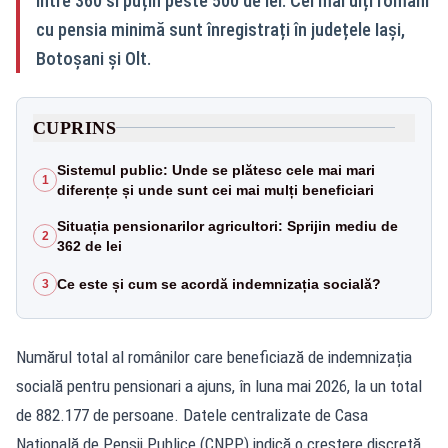
între 360 si puțin peste 500 de lei. Cei mai ulți români
cu pensia minimă sunt înregistrați în județele Iași,
Botoșani și Olt.
CUPRINS
Sistemul public: Unde se plătesc cele mai mari
1
diferențe și unde sunt cei mai mulți beneficiari
Situația pensionarilor agricultori: Sprijin mediu de
2
362 de lei
Ce este și cum se acordă indemnizația socială?
3
Numărul total al românilor care beneficiază de indemnizația
socială pentru pensionari a ajuns, în luna mai 2026, la un total
de 882.177 de persoane. Datele centralizate de Casa
Națională de Pensii Publice (CNPP) indică o creștere discretă,