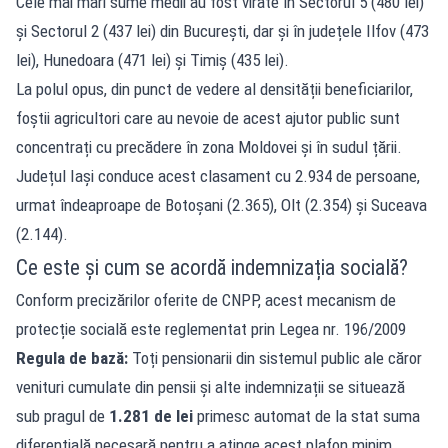
Cele mai mari sume medii au fost virate în Sectorul 5 (480 lei)
și Sectorul 2 (437 lei) din București, dar și în județele Ilfov (473
lei), Hunedoara (471 lei) și Timiș (435 lei).
La polul opus, din punct de vedere al densității beneficiarilor,
foștii agricultori care au nevoie de acest ajutor public sunt
concentrați cu precădere în zona Moldovei și în sudul țării.
Județul Iași conduce acest clasament cu 2.934 de persoane,
urmat îndeaproape de Botoșani (2.365), Olt (2.354) și Suceava
(2.144).
Ce este și cum se acordă indemnizația socială?
Conform precizărilor oferite de CNPP, acest mecanism de
protecție socială este reglementat prin Legea nr. 196/2009
Regula de bază:
Toți pensionarii din sistemul public ale căror
venituri cumulate din pensii și alte indemnizații se situează
sub pragul de
1.281 de lei
primesc automat de la stat suma
diferențială necesară pentru a atinge acest plafon minim