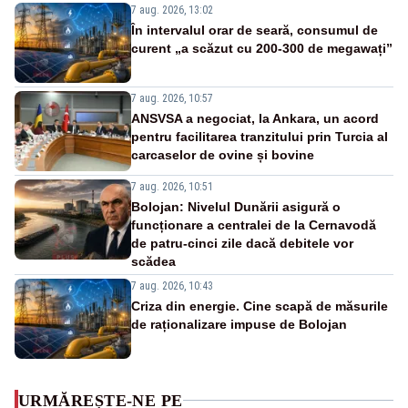
7 aug. 2026, 13:02
În intervalul orar de seară, consumul de
curent „a scăzut cu 200-300 de megawați”
7 aug. 2026, 10:57
ANSVSA a negociat, la Ankara, un acord
pentru facilitarea tranzitului prin Turcia al
carcaselor de ovine și bovine
7 aug. 2026, 10:51
Bolojan: Nivelul Dunării asigură o
funcționare a centralei de la Cernavodă
de patru-cinci zile dacă debitele vor
scădea
7 aug. 2026, 10:43
Criza din energie. Cine scapă de măsurile
de raționalizare impuse de Bolojan
URMĂREȘTE-NE PE