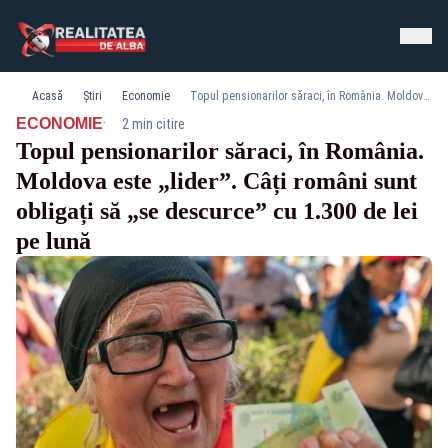
Acasă
Știri
Economie
Topul pensionarilor săraci, în România. Moldova este „lider”. Câți români sunt obligați să „se descurce” cu 1.300 de lei pe lună
·
ECONOMIE
2 min citire
Topul pensionarilor săraci, în România.
Moldova este „lider”. Câți români sunt
obligați să „se descurce” cu 1.300 de lei
pe lună