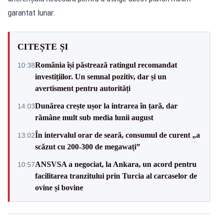
garantat lunar.
CITEȘTE ȘI
România își păstrează ratingul recomandat
10:38
investițiilor. Un semnal pozitiv, dar și un
avertisment pentru autorități
Dunărea crește ușor la intrarea în țară, dar
14:03
rămâne mult sub media lunii august
În intervalul orar de seară, consumul de curent „a
13:02
scăzut cu 200-300 de megawați”
ANSVSA a negociat, la Ankara, un acord pentru
10:57
facilitarea tranzitului prin Turcia al carcaselor de
ovine și bovine