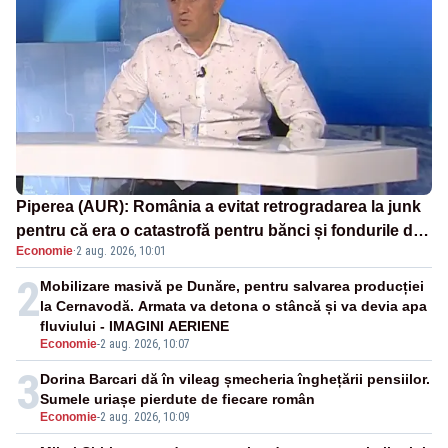
Piperea (AUR): România a evitat retrogradarea la junk
pentru că era o catastrofă pentru bănci și fondurile de
Economie
·
2 aug. 2026, 10:01
pensii
2
Mobilizare masivă pe Dunăre, pentru salvarea producției
la Cernavodă. Armata va detona o stâncă și va devia apa
fluviului - IMAGINI AERIENE
Economie
-
2 aug. 2026, 10:07
3
Dorina Barcari dă în vileag șmecheria înghețării pensiilor.
Sumele uriașe pierdute de fiecare român
Economie
-
2 aug. 2026, 10:09