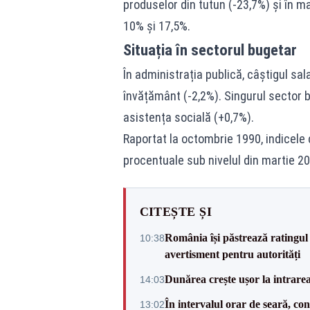
produselor din tutun (-23,7%) și în ma
10% și 17,5%.
Situația în sectorul bugetar
În administrația publică, câștigul sala
învățământ (-2,2%). Singurul sector 
asistența socială (+0,7%).
Raportat la octombrie 1990, indicele c
procentuale sub nivelul din martie 20
CITEȘTE ȘI
România își păstrează ratingul 
10:38
avertisment pentru autorități
Dunărea crește ușor la intrare
14:03
În intervalul orar de seară, c
13:02