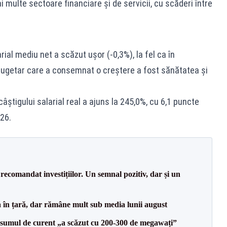
i multe sectoare financiare și de servicii, cu scăderi între
rial mediu net a scăzut ușor (-0,3%), la fel ca în
bugetar care a consemnat o creștere a fost sănătatea și
âștigului salarial real a ajuns la 245,0%, cu 6,1 puncte
26.
recomandat investițiilor. Un semnal pozitiv, dar și un
a în țară, dar rămâne mult sub media lunii august
onsumul de curent „a scăzut cu 200-300 de megawați”