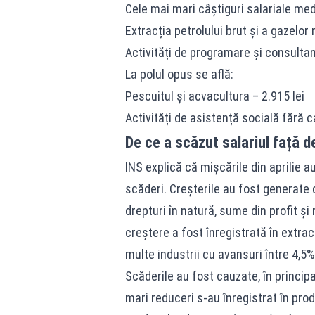
Cele mai mari câștiguri salariale medi
Extracția petrolului brut și a gazelor 
Activități de programare și consultan
La polul opus se află:
Pescuitul și acvacultura – 2.915 lei
Activități de asistență socială fără c
De ce a scăzut salariul față d
INS explică că mișcările din aprilie 
scăderi. Creșterile au fost generate 
drepturi în natură, sume din profit ș
creștere a fost înregistrată în extrac
multe industrii cu avansuri între 4,5%
Scăderile au fost cauzate, în princip
mari reduceri s-au înregistrat în pro