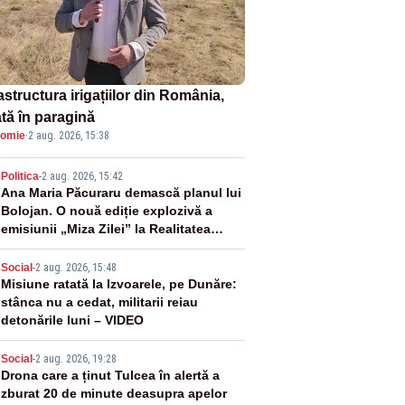
astructura irigațiilor din România,
ată în paragină
omie
·
2 aug. 2026, 15:38
2
Politica
-
2 aug. 2026, 15:42
Ana Maria Păcuraru demască planul lui
Bolojan. O nouă ediție explozivă a
emisiunii „Miza Zilei” la Realitatea
PLUS
3
Social
-
2 aug. 2026, 15:48
Misiune ratată la Izvoarele, pe Dunăre:
stânca nu a cedat, militarii reiau
detonările luni – VIDEO
4
Social
-
2 aug. 2026, 19:28
Drona care a ținut Tulcea în alertă a
zburat 20 de minute deasupra apelor