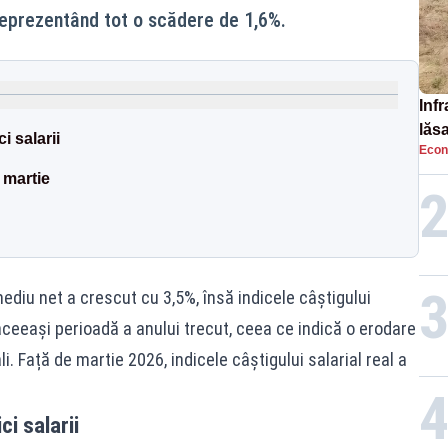
 reprezentând tot o scădere de 1,6%.
Infr
lăs
i salarii
Econ
 martie
mediu net a crescut cu 3,5%, însă indicele câștigului
 aceeași perioadă a anului trecut, ceea ce indică o erodare
i. Față de martie 2026, indicele câștigului salarial real a
i salarii