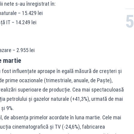
i nete s-au înregistrat în:
naturale – 15.429 lei
ță IT – 14.249 lei
azare – 2.955 lei
e martie
au fost influențate aproape în egală măsură de creșteri și
de prime ocazionale (trimestriale, anuale, de Paște),
i realizări superioare de producție. Cea mai spectaculoasă
ția petrolului și gazelor naturale (+41,3%), urmată de mai
 și 9%.
al, de absența primelor acordate în luna martie. Cele mai
ducția cinematografică și TV (-24,6%), fabricarea