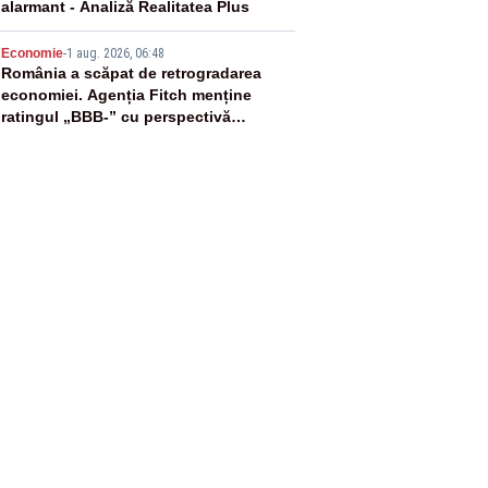
alarmant - Analiză Realitatea Plus
5
Economie
-
1 aug. 2026, 06:48
România a scăpat de retrogradarea
economiei. Agenția Fitch menține
ratingul „BBB-” cu perspectivă
negativă