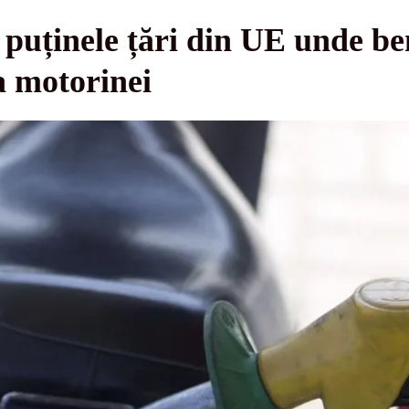
puținele țări din UE unde benz
ia motorinei