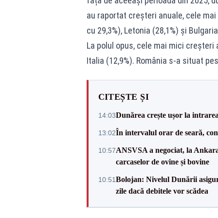
față de aceeași perioadă din 2025, 
au raportat creșteri anuale, cele mai
cu 29,3%), Letonia (28,1%) și Bulgaria
La polul opus, cele mai mici creșteri 
Italia (12,9%). România s-a situat p
CITEȘTE ȘI
Dunărea crește ușor la intrare
14:03
În intervalul orar de seară, c
13:02
ANSVSA a negociat, la Ankara, 
10:57
carcaselor de ovine și bovine
Bolojan: Nivelul Dunării asigur
10:51
zile dacă debitele vor scădea