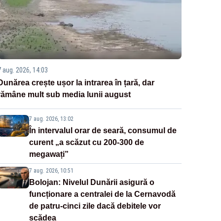
7 aug. 2026, 14:03
Dunărea crește ușor la intrarea în țară, dar
rămâne mult sub media lunii august
7 aug. 2026, 13:02
În intervalul orar de seară, consumul de
curent „a scăzut cu 200-300 de
megawați”
7 aug. 2026, 10:51
Bolojan: Nivelul Dunării asigură o
funcționare a centralei de la Cernavodă
de patru-cinci zile dacă debitele vor
scădea