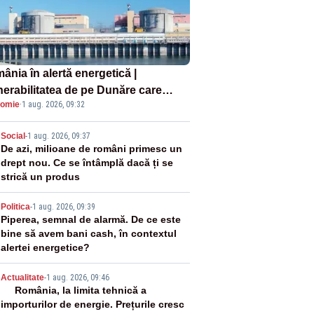
ânia în alertă energetică |
nerabilitatea de pe Dunăre care
omie
·
1 aug. 2026, 09:32
e în pericol Centrala Cernavodă era
oscută de pe vremea lui Ceaușescu
2
Social
-
1 aug. 2026, 09:37
De azi, milioane de români primesc un
drept nou. Ce se întâmplă dacă ți se
strică un produs
3
Politica
-
1 aug. 2026, 09:39
Piperea, semnal de alarmă. De ce este
bine să avem bani cash, în contextul
alertei energetice?
4
Actualitate
-
1 aug. 2026, 09:46
România, la limita tehnică a
importurilor de energie. Prețurile cresc