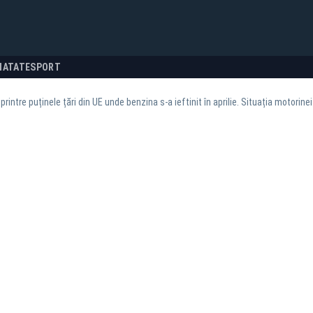
NATATE
SPORT
rintre puținele țări din UE unde benzina s-a ieftinit în aprilie. Situația motorinei