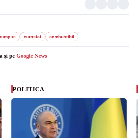
cumpire
eurostat
combustibil
a și pe
Google News
POLITICA