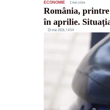
·
ECONOMIE
2 min citire
România, printre 
în aprilie. Situaț
25 mai 2026, 14:54