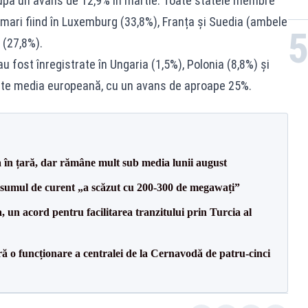
după un avans de 12,9% în martie. Toate statele membre
 mari fiind în Luxemburg (33,8%), Franța și Suedia (ambele
 (27,8%).
au fost înregistrate în Ungaria (1,5%), Polonia (8,8%) și
este media europeană, cu un avans de aproape 25%.
a în țară, dar rămâne mult sub media lunii august
onsumul de curent „a scăzut cu 200-300 de megawați”
un acord pentru facilitarea tranzitului prin Turcia al
ă o funcționare a centralei de la Cernavodă de patru-cinci