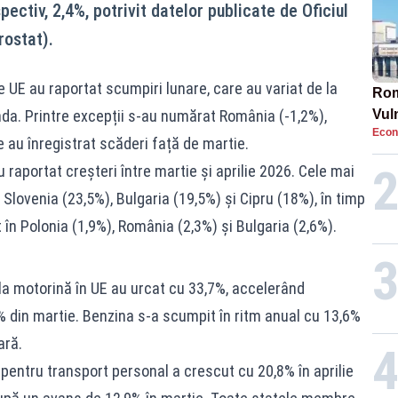
pectiv, 2,4%, potrivit datelor publicate de Oficiul
rostat).
 UE au raportat scumpiri lunare, care au variat de la
Rom
anda. Printre excepții s-au numărat România (-1,2%),
Vul
Econ
pun
e au înregistrat scăderi față de martie.
cun
raportat creșteri între martie și aprilie 2026. Cele mai
lovenia (23,5%), Bulgaria (19,5%) și Cipru (18%), în timp
în Polonia (1,9%), România (2,3%) și Bulgaria (2,6%).
 la motorină în UE au urcat cu 33,7%, accelerând
% din martie. Benzina s-a scumpit în ritm anual cu 13,6%
ară.
or pentru transport personal a crescut cu 20,8% în aprilie