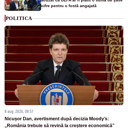
acuzat că UEFA ar fi plătit o sumă de șase
cifre pentru o fostă angajată
POLITICA
8 aug. 2026, 08:51
Nicușor Dan, avertisment după decizia Moody’s:
„România trebuie să revină la creștere economică”