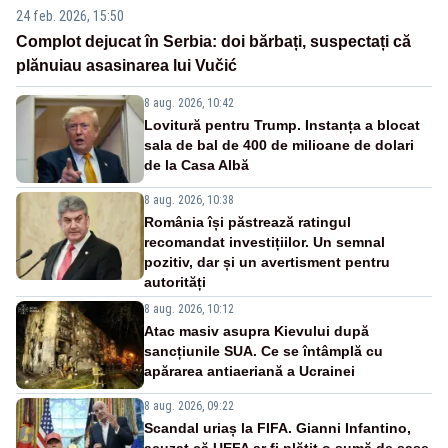
24 feb. 2026, 15:50
Complot dejucat în Serbia: doi bărbați, suspectați că
plănuiau asasinarea lui Vučić
8 aug. 2026, 10:42
Lovitură pentru Trump. Instanța a blocat
sala de bal de 400 de milioane de dolari
de la Casa Albă
8 aug. 2026, 10:38
România își păstrează ratingul
recomandat investițiilor. Un semnal
pozitiv, dar și un avertisment pentru
autorități
8 aug. 2026, 10:12
Atac masiv asupra Kievului după
sancțiunile SUA. Ce se întâmplă cu
apărarea antiaeriană a Ucrainei
8 aug. 2026, 09:22
Scandal uriaș la FIFA. Gianni Infantino,