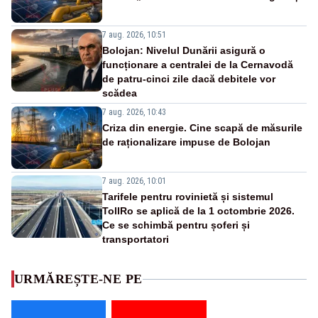
7 aug. 2026, 10:51
Bolojan: Nivelul Dunării asigură o
funcționare a centralei de la Cernavodă
de patru-cinci zile dacă debitele vor
scădea
7 aug. 2026, 10:43
Criza din energie. Cine scapă de măsurile
de raționalizare impuse de Bolojan
7 aug. 2026, 10:01
Tarifele pentru rovinietă și sistemul
TollRo se aplică de la 1 octombrie 2026.
Ce se schimbă pentru șoferi și
transportatori
URMĂREȘTE-NE PE