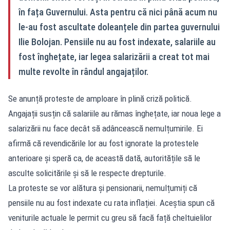
în fața Guvernului. Asta pentru că nici până acum nu
le-au fost ascultate doleanțele din partea guvernului
Ilie Bolojan. Pensiile nu au fost indexate, salariile au
fost înghețate, iar legea salarizării a creat tot mai
multe revolte în rândul angajaților.
Se anunță proteste de amploare în plină criză politică.
Angajații susțin că salariile au rămas înghețate, iar noua lege a
salarizării nu face decât să adâncească nemulțumirile. Ei
afirmă că revendicările lor au fost ignorate la protestele
anterioare și speră ca, de această dată, autoritățile să le
asculte solicitările și să le respecte drepturile.
La proteste se vor alătura și pensionarii, nemulțumiți că
pensiile nu au fost indexate cu rata inflației. Aceștia spun că
veniturile actuale le permit cu greu să facă față cheltuielilor