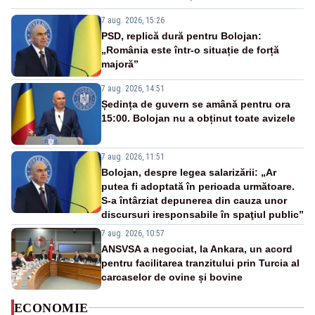
7 aug. 2026, 15:26
PSD, replică dură pentru Bolojan:
„România este într-o situație de forță
majoră”
7 aug. 2026, 14:51
Ședința de guvern se amână pentru ora
15:00. Bolojan nu a obținut toate avizele
7 aug. 2026, 11:51
Bolojan, despre legea salarizării: „Ar
putea fi adoptată în perioada următoare.
S-a întârziat depunerea din cauza unor
discursuri iresponsabile în spaţiul public”
7 aug. 2026, 10:57
ANSVSA a negociat, la Ankara, un acord
pentru facilitarea tranzitului prin Turcia al
carcaselor de ovine și bovine
ECONOMIE