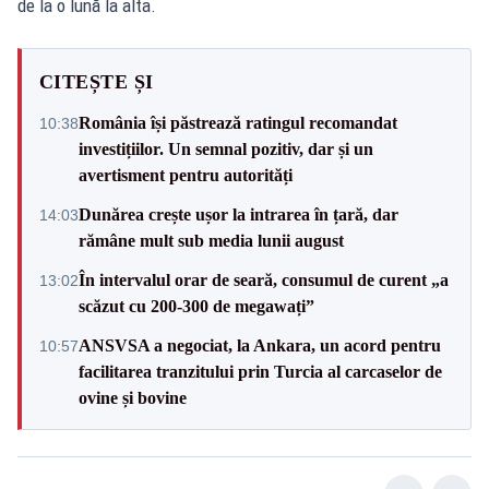
de la o lună la alta.
CITEȘTE ȘI
România își păstrează ratingul recomandat
10:38
investițiilor. Un semnal pozitiv, dar și un
avertisment pentru autorități
Dunărea crește ușor la intrarea în țară, dar
14:03
rămâne mult sub media lunii august
În intervalul orar de seară, consumul de curent „a
13:02
scăzut cu 200-300 de megawați”
ANSVSA a negociat, la Ankara, un acord pentru
10:57
facilitarea tranzitului prin Turcia al carcaselor de
ovine și bovine