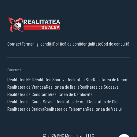
Contact
Termeni și condiții
Politică de confidențialitate
Cod de conduită
Parteneri:
Realitatea.NET
Realitatea Sportiva
Realitatea Star
Realitatea de Neamt
Realitatea de Vrancea
Realitatea de Braila
Realitatea de Suceava
Realitatea de Constanta
Realitatea de Dambovita
Realitatea de Caras-Severin
Realitatea de Arad
Realitatea de Cluj
Realitatea de Craiova
Realitatea de Teleorman
Realitatea de Vaslui
© 2026 PHG Media Invest LLC