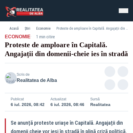
Acasă
Știri
Economie
Proteste de amploare în Capitală. Angajații din domenii-cheie ies în stradă
·
ECONOMIE
1 min citire
Proteste de amploare în Capitală.
Angajații din domenii-cheie ies în stradă
Scris de
Realitatea de Alba
Publicat
Actualizat
Sursă
6 iul. 2026, 08:42
6 iul. 2026, 08:46
Realitatea
Se anunță proteste uriașe în Capitală. Angajații din
domenii cheie vor ieși în stradă în plină criză politică,