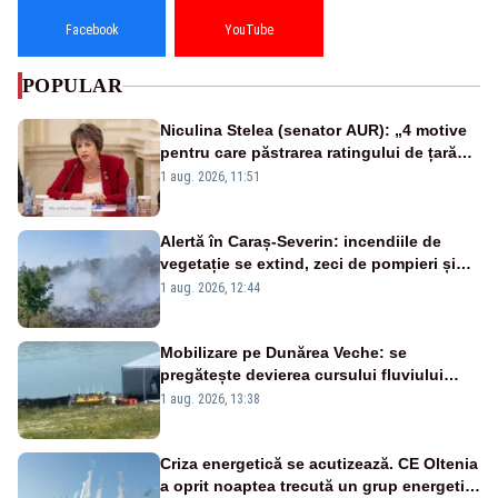
Facebook
YouTube
POPULAR
Niculina Stelea (senator AUR): „4 motive
pentru care păstrarea ratingului de țară
nu este o reușită pentru Guvernul
1 aug. 2026, 11:51
Bolojan”
Alertă în Caraș-Severin: incendiile de
vegetație se extind, zeci de pompieri și
silvicultori se luptă cu flăcările - VIDEO
1 aug. 2026, 12:44
Mobilizare pe Dunărea Veche: se
pregătește devierea cursului fluviului
către Cernavodă – VIDEO
1 aug. 2026, 13:38
Criza energetică se acutizează. CE Oltenia
a oprit noaptea trecută un grup energetic