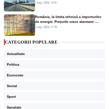
de la Rovinari
1 aug. 2026, 13:41
România, la limita tehnică a importurilor
de energie. Prețurile cresc alarmant -
Analiză Realitatea Plus
1 aug. 2026, 11:36
CATEGORII POPULARE
Actualitate
Politica
Economie
Social
Sport
Sanatate