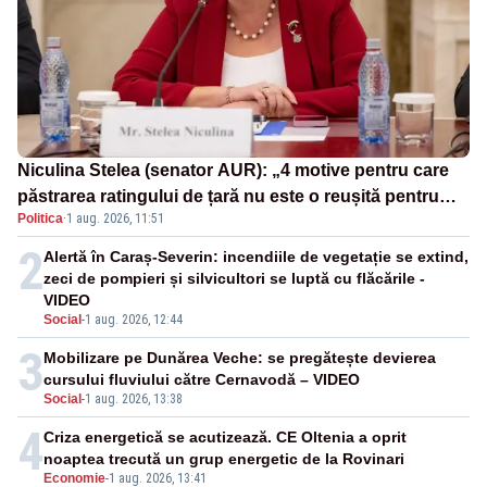
Niculina Stelea (senator AUR): „4 motive pentru care
păstrarea ratingului de țară nu este o reușită pentru
Politica
·
1 aug. 2026, 11:51
Guvernul Bolojan”
2
Alertă în Caraș-Severin: incendiile de vegetație se extind,
zeci de pompieri și silvicultori se luptă cu flăcările -
VIDEO
Social
-
1 aug. 2026, 12:44
3
Mobilizare pe Dunărea Veche: se pregătește devierea
cursului fluviului către Cernavodă – VIDEO
Social
-
1 aug. 2026, 13:38
4
Criza energetică se acutizează. CE Oltenia a oprit
noaptea trecută un grup energetic de la Rovinari
Economie
-
1 aug. 2026, 13:41