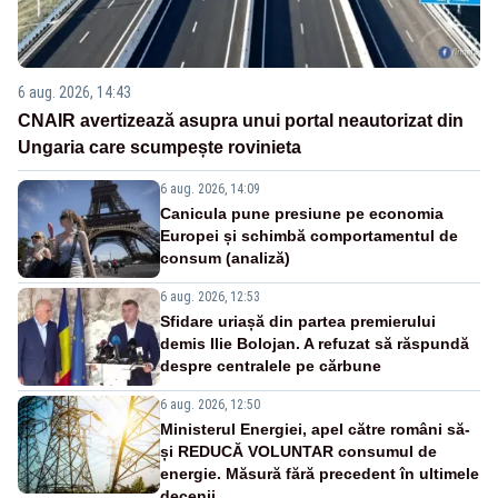
6 aug. 2026, 14:43
CNAIR avertizează asupra unui portal neautorizat din
Ungaria care scumpește rovinieta
6 aug. 2026, 14:09
Canicula pune presiune pe economia
Europei și schimbă comportamentul de
consum (analiză)
6 aug. 2026, 12:53
Sfidare uriașă din partea premierului
demis Ilie Bolojan. A refuzat să răspundă
despre centralele pe cărbune
6 aug. 2026, 12:50
Ministerul Energiei, apel către români să-
și REDUCĂ VOLUNTAR consumul de
energie. Măsură fără precedent în ultimele
decenii