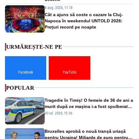
6 aug. 2026, 11:18
Cât a ajuns să coste o cazare la Cluj-
Napoca în weekendul UNTOLD 2026:
Prețuri record pe noapte
URMĂREȘTE-NE PE
Facebook
YouTube
POPULAR
Tragedie în Timiș! O femeie de 36 de ani a
murit după ce mașina i-a fost spulberată
de tren
30 iul. 2026, 15:36
Bruxelles aprobă o nouă tranșă uriașă
pentru Ucraina! Miliarde de euro pentru