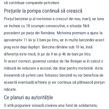
să contribuie companiile petroliere.
Prețurile la pompa continuă să crească
Prețul benzinei și al motorinei a crescut din nou, marți, iar luna
se încheie cu 18 scumpiri consecutive, o situație fără
precedent pe piața din România. Motorina premium a ajuns la
aproximativ 11 lei și 3 bani pe litru, iar în multe benzinării acest
prag este deja depășit. Benzina rămâne sub 10 lei, însă
diferența este mică, în jur de 9 lei și 46 de bani pe litru.
În acest context, guvernul condus de Ilie Bolojan ia în calcul o
măsură de reducere a accizei, dar doar pentru motorină. Asta
înseamnă că șoferii care folosesc benzină nu vor beneficia de
această eventuală ieftinire și vor continua să plătească prețuri
ridicate.
Ce planuri au autoritățile
O altă propunere vizează crearea unui fond de solidaritate,