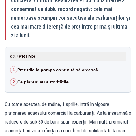
concretă, conform Realitatea PLUS. Luna martie a
consemnat un dublu record negativ: cele mai
numeroase scumpiri consecutive ale carburanților și
cea mai mare diferență de preț între prima și ultima
zi a lunii.
CUPRINS
Prețurile la pompa continuă să crească
1
Ce planuri au autoritățile
2
Cu toate acestea, de mâine, 1 aprilie, intră în vigoare
plafonarea adaosului comercial la carburanți. Asta înseamnă o
reducere de sub 30 de bani, spun experții. Mai mult, premierul
a anunțat că vrea înființarea unui fond de solidaritate la care