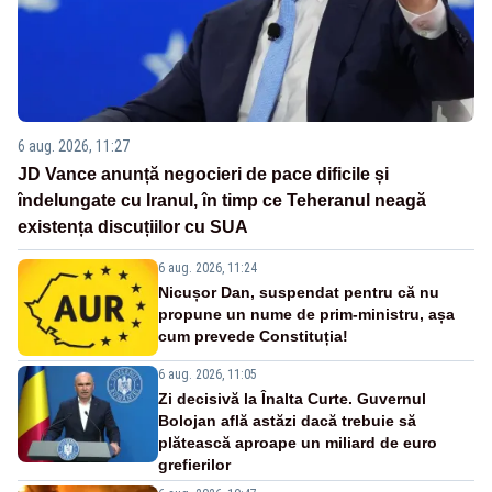
6 aug. 2026, 11:27
JD Vance anunță negocieri de pace dificile și
îndelungate cu Iranul, în timp ce Teheranul neagă
existența discuțiilor cu SUA
6 aug. 2026, 11:24
Nicușor Dan, suspendat pentru că nu
propune un nume de prim-ministru, așa
cum prevede Constituția!
6 aug. 2026, 11:05
Zi decisivă la Înalta Curte. Guvernul
Bolojan află astăzi dacă trebuie să
plătească aproape un miliard de euro
grefierilor