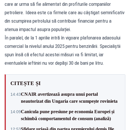
care ar urma să fie alimentat din profiturile companiilor
petroliere. Ideea este ca firmele care au câștigat semnificativ
din scumpirea petrolului să contribuie financiar pentru a
atenua impactul asupra populației.
În paralel, de la 1 aprilie intră în vigoare plafonarea adaosului
comercial la nivelul anului 2025 pentru benzinării. Specialiștii
spun însă că efectul acestei măsuri va fi limitat, iar
eventualele ieftiniri nu vor depăși 30 de bani pe litru.
CITEȘTE ȘI
CNAIR avertizează asupra unui portal
14:43
neautorizat din Ungaria care scumpește rovinieta
Canicula pune presiune pe economia Europei și
14:09
schimbă comportamentul de consum (analiză)
Sfidare uriașă din partea premierului demis Ilie
12:53