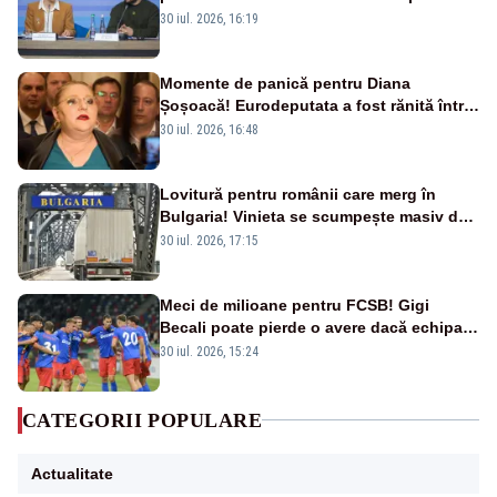
armament și apărare
30 iul. 2026, 16:19
Momente de panică pentru Diana
Șoșoacă! Eurodeputata a fost rănită într-
un accident rutier
30 iul. 2026, 16:48
Lovitură pentru românii care merg în
Bulgaria! Vinieta se scumpește masiv de
la 1 august
30 iul. 2026, 17:15
Meci de milioane pentru FCSB! Gigi
Becali poate pierde o avere dacă echipa
este eliminată de FK Auda
30 iul. 2026, 15:24
CATEGORII POPULARE
Actualitate