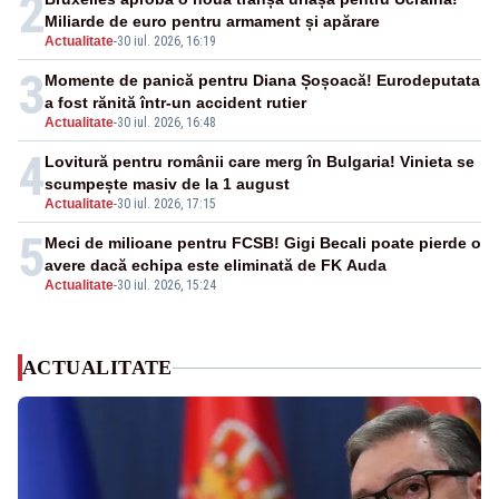
2
Miliarde de euro pentru armament și apărare
Actualitate
-
30 iul. 2026, 16:19
3
Momente de panică pentru Diana Șoșoacă! Eurodeputata
a fost rănită într-un accident rutier
Actualitate
-
30 iul. 2026, 16:48
4
Lovitură pentru românii care merg în Bulgaria! Vinieta se
scumpește masiv de la 1 august
Actualitate
-
30 iul. 2026, 17:15
5
Meci de milioane pentru FCSB! Gigi Becali poate pierde o
avere dacă echipa este eliminată de FK Auda
Actualitate
-
30 iul. 2026, 15:24
ACTUALITATE