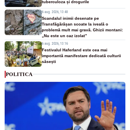
tuberculoza și drogurile
6 aug. 2026, 13:48
Scandalul inimii desenate pe
Transfăgărășan scoate la iveală o
problemă mult mai gravă. Ghizii montani:
„Nu este un caz izolat”
6 aug. 2026, 13:16
Festivalul Haferland este cea mai
importantă manifestare dedicată culturii
săsești
POLITICA