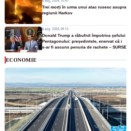
6 aug. 2026, 10:47
Trei morți în urma unui atac rusesc asupra
regiunii Harkov
6 aug. 2026, 09:13
Donald Trump a răbufnit împotriva șefului
Pentagonului: președintele, enervat că i
s-ar fi ascuns penuria de rachete – SURSE
ECONOMIE