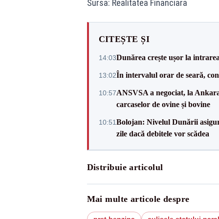
Sursa: Realitatea Financiara
CITEȘTE ȘI
Dunărea crește ușor la intrare
14:03
În intervalul orar de seară, c
13:02
ANSVSA a negociat, la Ankara, 
10:57
carcaselor de ovine și bovine
Bolojan: Nivelul Dunării asigur
10:51
zile dacă debitele vor scădea
Distribuie articolul
Mai multe articole despre