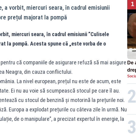
1
, a vorbit, miercuri seara, în cadrul emisiunii
spre prețul majorat la pompă
bit, miercuri seara, în cadrul emisiunii ”
Culisele
rat la pompă. Acesta spune că „este vorba de o
 pentru că companiile de asigurare refuză să mai asigure
De 
dre
ea Neagra, din cauza conflictului.
Socia
str
omânia. La nivel european, prețul nu este de acum, este
tate. Ei nu au voie să scumpească stocul pe care îl au.
entează cu stocul de benzină și motorină la prețurile noi.
criză. Europa a explodat prețurile cu câteva zile în urmă. Nu
ație, de o manipulare”, a precizat expertul în energie, la