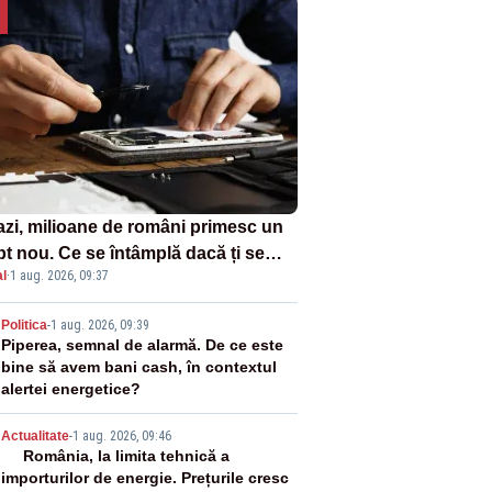
azi, milioane de români primesc un
pt nou. Ce se întâmplă dacă ți se
l
·
1 aug. 2026, 09:37
ică un produs
2
Politica
-
1 aug. 2026, 09:39
Piperea, semnal de alarmă. De ce este
bine să avem bani cash, în contextul
alertei energetice?
3
Actualitate
-
1 aug. 2026, 09:46
România, la limita tehnică a
importurilor de energie. Prețurile cresc