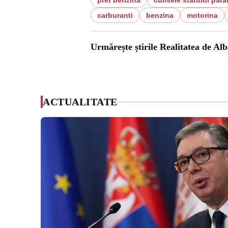
pret benzina
culisele statului paral
carburanti
benzina
motorina
Urmărește știrile Realitatea de Alb
ACTUALITATE