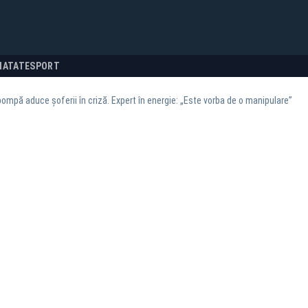
NATATE
SPORT
pompă aduce șoferii în criză. Expert în energie: „Este vorba de o manipulare”