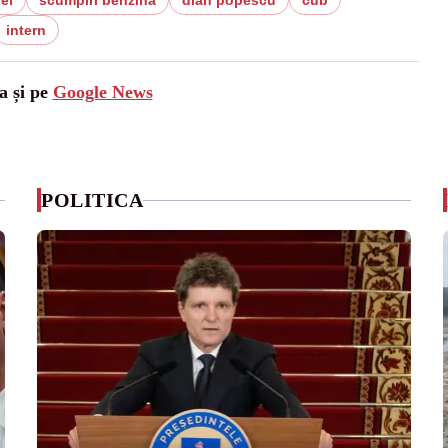
el
scumpiri benzina
dian popescu
cub
intern
a și pe
Google News
POLITICA