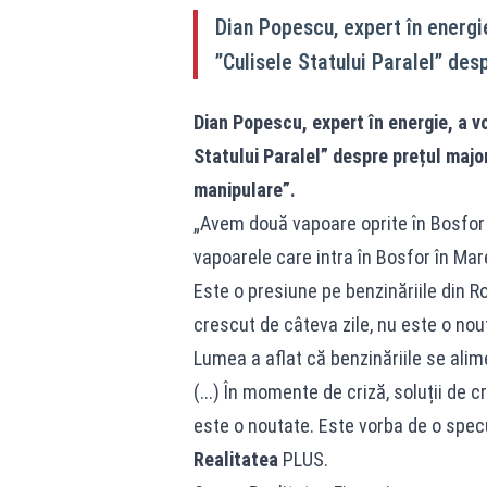
Dian Popescu, expert în energie
”Culisele Statului Paralel” de
Dian Popescu, expert în energie, a vor
Statului Paralel
” despre prețul majo
manipulare”.
„Avem două vapoare oprite în Bosfor
vapoarele care intra în Bosfor în Mar
Este o presiune pe benzinăriile din R
crescut de câteva zile, nu este o nou
Lumea a aflat că benzinăriile se alim
(...) În momente de criză, soluții de 
este o noutate. Este vorba de o specul
Realitatea
PLUS.