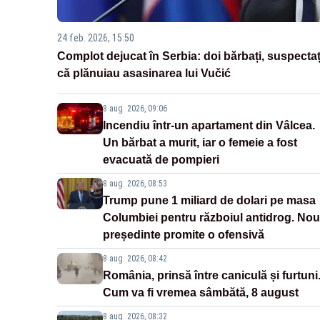
24 feb. 2026, 15:50
Complot dejucat în Serbia: doi bărbați, suspectaț
că plănuiau asasinarea lui Vučić
8 aug. 2026, 09:06
Incendiu într-un apartament din Vâlcea.
Un bărbat a murit, iar o femeie a fost
evacuată de pompieri
8 aug. 2026, 08:53
Trump pune 1 miliard de dolari pe masa
Columbiei pentru războiul antidrog. Nou
președinte promite o ofensivă
8 aug. 2026, 08:42
România, prinsă între caniculă și furtuni
Cum va fi vremea sâmbătă, 8 august
8 aug. 2026, 08:32