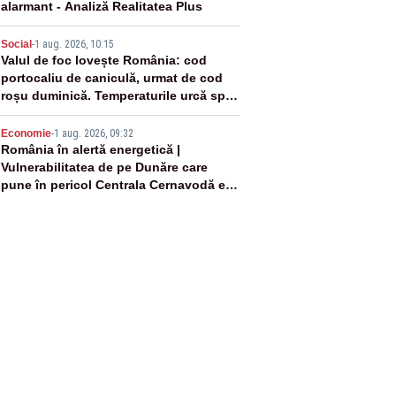
alarmant - Analiză Realitatea Plus
4
Social
-
1 aug. 2026, 10:15
Valul de foc lovește România: cod
portocaliu de caniculă, urmat de cod
roșu duminică. Temperaturile urcă spre
40°C
5
Economie
-
1 aug. 2026, 09:32
România în alertă energetică |
Vulnerabilitatea de pe Dunăre care
pune în pericol Centrala Cernavodă era
cunoscută de pe vremea lui Ceaușescu