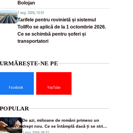
Bolojan
7 aug. 2026, 10:01
Tarifele pentru rovinietă și sistemul
TollRo se aplică de la 1 octombrie 2026.
Ce se schimbă pentru șoferi și
transportatori
URMĂREȘTE-NE PE
Facebook
YouTube
POPULAR
De azi, milioane de români primesc un
drept nou. Ce se întâmplă dacă ți se strică
un produs
1 aug. 2026, 09:37