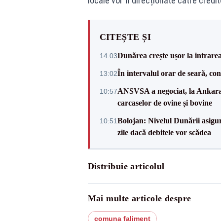
locale vor fi direcționate către credit
CITEȘTE ȘI
Dunărea crește ușor la intrare
14:03
În intervalul orar de seară, c
13:02
ANSVSA a negociat, la Ankara, 
10:57
carcaselor de ovine și bovine
Bolojan: Nivelul Dunării asigur
10:51
zile dacă debitele vor scădea
Distribuie articolul
Mai multe articole despre
comuna faliment