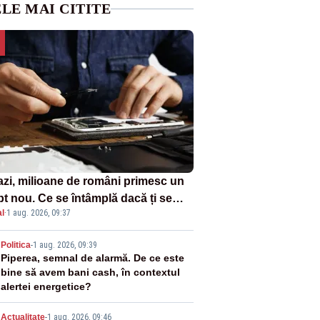
LE MAI CITITE
azi, milioane de români primesc un
pt nou. Ce se întâmplă dacă ți se
l
·
1 aug. 2026, 09:37
ică un produs
2
Politica
-
1 aug. 2026, 09:39
Piperea, semnal de alarmă. De ce este
bine să avem bani cash, în contextul
alertei energetice?
Actualitate
-
1 aug. 2026, 09:46