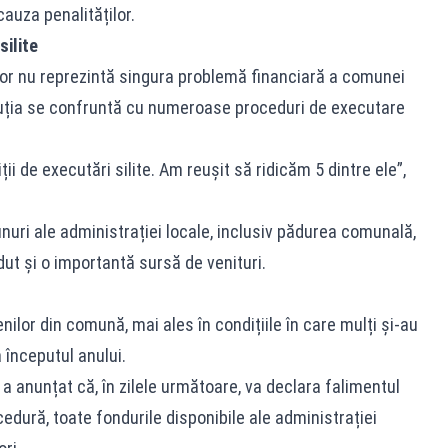
auza penalităților.
ilite
lor nu reprezintă singura problemă financiară a comunei
tuția se confruntă cu numeroase proceduri de executare
i de executări silite. Am reușit să ridicăm 5 dintre ele”,
uri ale administrației locale, inclusiv pădurea comunală,
ut și o importantă sursă de venituri.
ilor din comună, mai ales în condițiile în care mulți și-au
a începutul anului.
 a anunțat că, în zilele următoare, va declara falimentul
dură, toate fondurile disponibile ale administrației