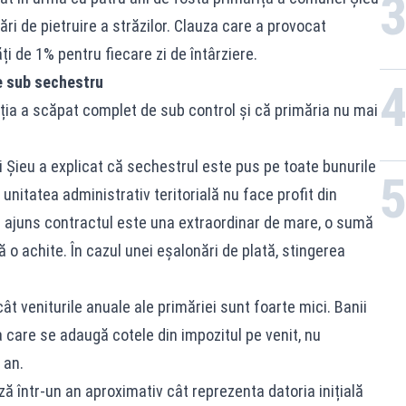
ri de pietruire a străzilor. Clauza care a provocat
i de 1% pentru fiecare zi de întârziere.
se sub sechestru
ția a scăpat complet de sub control și că primăria nu mai
 Șieu a explicat că sechestrul este pus pe toate bunurile
 unitatea administrativ teritorială nu face profit din
 ajuns contractul este una extraordinar de mare, o sumă
o achite. În cazul unei eșalonări de plată, stingerea
t veniturile anuale ale primăriei sunt foarte mici. Banii
la care se adaugă cotele din impozitul pe venit, nu
 an.
ză într-un an aproximativ cât reprezenta datoria inițială