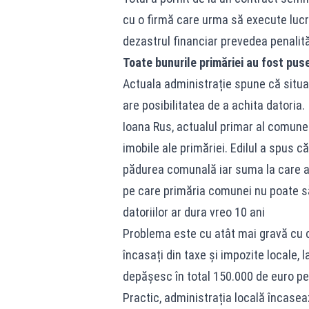
cu o firmă care urma să execute lucră
dezastrul financiar prevedea penalităț
Toate bunurile primăriei au fost pu
Actuala administrație spune că situa
are posibilitatea de a achita datoria.
Ioana Rus, actualul primar al comunei
imobile ale primăriei. Edilul a spus că
pădurea comunală iar suma la care a
pe care primăria comunei nu poate să 
datoriilor ar dura vreo 10 ani
Problema este cu atât mai gravă cu câ
încasați din taxe și impozite locale, 
depășesc în total 150.000 de euro pe
Practic, administrația locală încasea