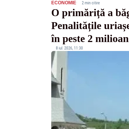
·
ECONOMIE
2 min citire
O primăriță a băg
Penalitățile uria
în peste 2 milioan
8 iul. 2026, 11:30