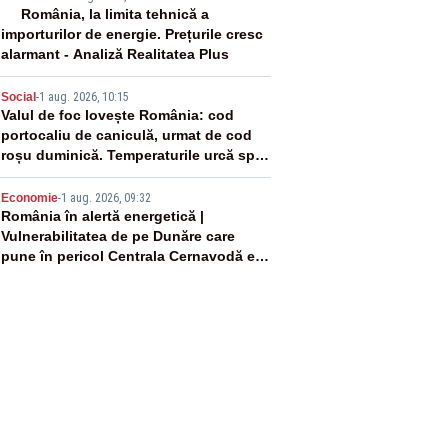
3
România, la limita tehnică a
importurilor de energie. Prețurile cresc
alarmant - Analiză Realitatea Plus
4
Social
-
1 aug. 2026, 10:15
Valul de foc lovește România: cod
portocaliu de caniculă, urmat de cod
roșu duminică. Temperaturile urcă spre
40°C
5
Economie
-
1 aug. 2026, 09:32
România în alertă energetică |
Vulnerabilitatea de pe Dunăre care
pune în pericol Centrala Cernavodă era
cunoscută de pe vremea lui Ceaușescu