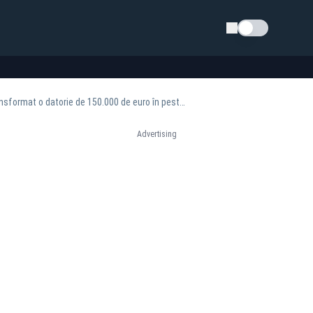
Schimba tema
O primăriță a băgat o comună în faliment cu un singur contract. Penalitățile uriașe au transformat o datorie de 150.000 de euro în peste 2 milioane
Advertising