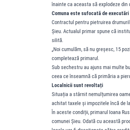
înainte ca aceasta să explodeze din c
Comuna este sufocată de executări s
Contractul pentru pietruirea drumuri
Șieu. Actualul primar spune că insti
silită.
„Noi cumulăm, să nu greșesc, 15 poziți
completează primarul.
Sub sechestru au ajuns mai multe bun
ceea ce înseamnă că primăria a pierd
Localnicii sunt revoltați
Situația a stârnit nemulțumirea oamen
achitat taxele și impozitele încă de l
În aceste condiții, primarul Ioana Rus
comunei Șieu. Odată cu această proce