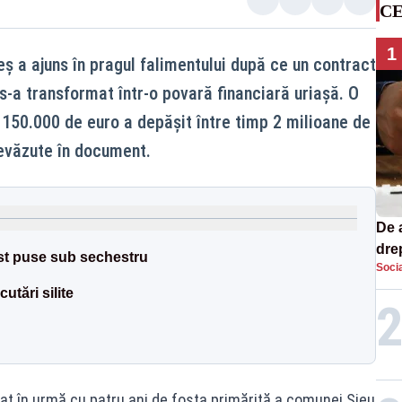
CE
1
 a ajuns în pragul falimentului după ce un contract
s-a transformat într-o povară financiară uriașă. O
v 150.000 de euro a depășit între timp 2 milioane de
revăzute în document.
De 
dre
ost puse sub sechestru
Socia
str
tări silite
nat în urmă cu patru ani de fosta primăriță a comunei Șieu