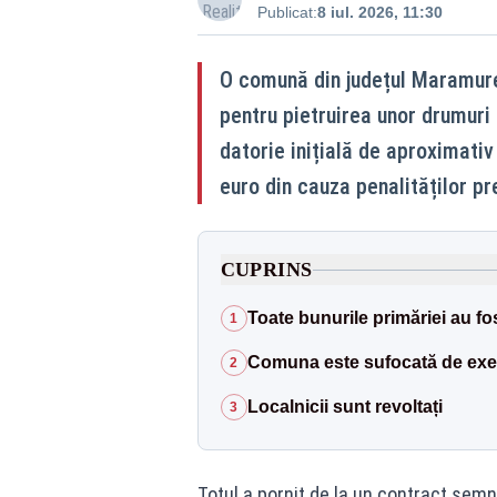
Publicat:
8 iul. 2026, 11:30
O comună din județul Maramureș
pentru pietruirea unor drumuri 
datorie inițială de aproximati
euro din cauza penalităților p
CUPRINS
Toate bunurile primăriei au f
1
Comuna este sufocată de execu
2
Localnicii sunt revoltați
3
Totul a pornit de la un contract sem