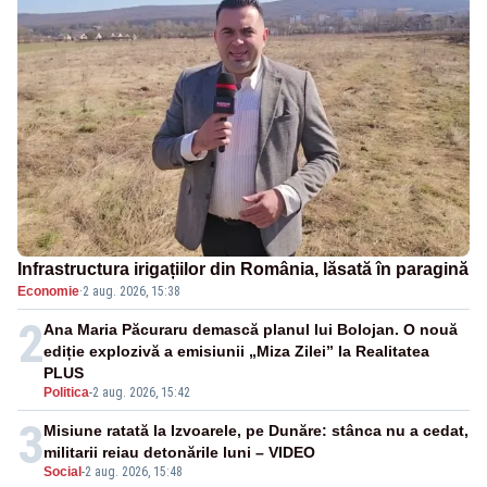
Infrastructura irigațiilor din România, lăsată în paragină
Economie
·
2 aug. 2026, 15:38
2
Ana Maria Păcuraru demască planul lui Bolojan. O nouă
ediție explozivă a emisiunii „Miza Zilei” la Realitatea
PLUS
Politica
-
2 aug. 2026, 15:42
3
Misiune ratată la Izvoarele, pe Dunăre: stânca nu a cedat,
militarii reiau detonările luni – VIDEO
Social
-
2 aug. 2026, 15:48