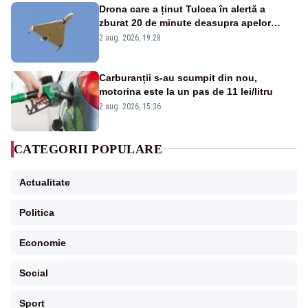
Drona care a ținut Tulcea în alertă a
zburat 20 de minute deasupra apelor
României. Au fost ridicate două F-16
2 aug. 2026, 19:28
Carburanții s-au scumpit din nou,
motorina este la un pas de 11 lei/litru
2 aug. 2026, 15:36
CATEGORII POPULARE
Actualitate
Politica
Economie
Social
Sport