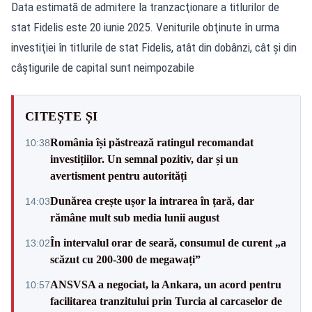
Data estimată de admitere la tranzacţionare a titlurilor de
stat Fidelis este 20 iunie 2025. Veniturile obţinute în urma
investiţiei în titlurile de stat Fidelis, atât din dobânzi, cât şi din
câştigurile de capital sunt neimpozabile
CITEȘTE ȘI
România își păstrează ratingul recomandat
10:38
investițiilor. Un semnal pozitiv, dar și un
avertisment pentru autorități
Dunărea crește ușor la intrarea în țară, dar
14:03
rămâne mult sub media lunii august
În intervalul orar de seară, consumul de curent „a
13:02
scăzut cu 200-300 de megawați”
ANSVSA a negociat, la Ankara, un acord pentru
10:57
facilitarea tranzitului prin Turcia al carcaselor de