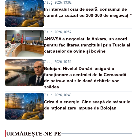
7 aug. 2026, 13:02
În intervalul orar de seară, consumul de
curent „a scăzut cu 200-300 de megawați”
7 aug. 2026, 10:57
ANSVSA a negociat, la Ankara, un acord
pentru facilitarea tranzitului prin Turcia al
carcaselor de ovine și bovine
7 aug. 2026, 10:51
Bolojan: Nivelul Dunării asigură o
funcționare a centralei de la Cernavodă
de patru-cinci zile dacă debitele vor
scădea
7 aug. 2026, 10:43
Criza din energie. Cine scapă de măsurile
de raționalizare impuse de Bolojan
URMĂREȘTE-NE PE