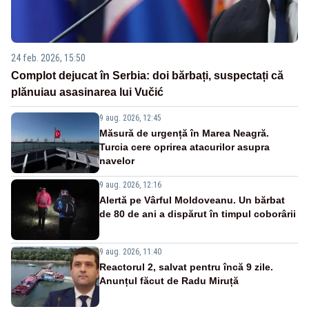
24 feb. 2026, 15:50
Complot dejucat în Serbia: doi bărbați, suspectați că
plănuiau asasinarea lui Vučić
9 aug. 2026, 12:45
Măsură de urgență în Marea Neagră.
Turcia cere oprirea atacurilor asupra
navelor
9 aug. 2026, 12:16
Alertă pe Vârful Moldoveanu. Un bărbat
de 80 de ani a dispărut în timpul coborârii
9 aug. 2026, 11:40
Reactorul 2, salvat pentru încă 9 zile.
Anunțul făcut de Radu Miruță