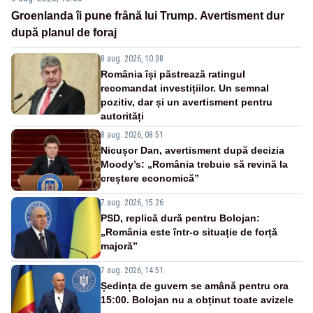
Groenlanda îi pune frână lui Trump. Avertisment dur
după planul de foraj
8 aug. 2026, 10:38
România își păstrează ratingul
recomandat investițiilor. Un semnal
pozitiv, dar și un avertisment pentru
autorități
8 aug. 2026, 08:51
Nicușor Dan, avertisment după decizia
Moody’s: „România trebuie să revină la
creștere economică”
7 aug. 2026, 15:26
PSD, replică dură pentru Bolojan:
„România este într-o situație de forță
majoră”
7 aug. 2026, 14:51
Ședința de guvern se amână pentru ora
15:00. Bolojan nu a obținut toate avizele