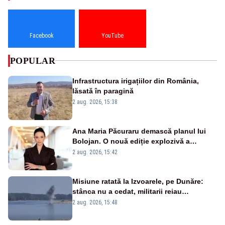
Facebook
YouTube
POPULAR
Infrastructura irigațiilor din România,
lăsată în paragină
2 aug. 2026, 15:38
Ana Maria Păcuraru demască planul lui
Bolojan. O nouă ediție explozivă a
emisiunii „Miza Zilei” la Realitatea PLUS
2 aug. 2026, 15:42
Misiune ratată la Izvoarele, pe Dunăre:
stânca nu a cedat, militarii reiau
detonările luni – VIDEO
2 aug. 2026, 15:48