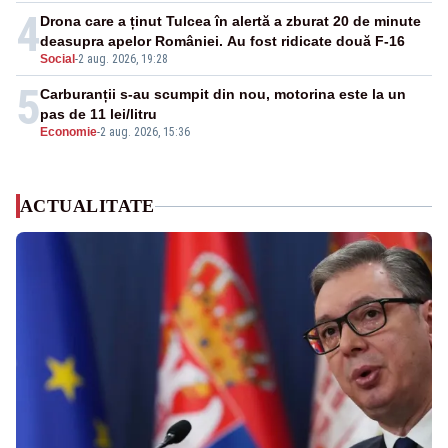
4
Drona care a ținut Tulcea în alertă a zburat 20 de minute
deasupra apelor României. Au fost ridicate două F-16
Social
-
2 aug. 2026, 19:28
5
Carburanții s-au scumpit din nou, motorina este la un
pas de 11 lei/litru
Economie
-
2 aug. 2026, 15:36
ACTUALITATE