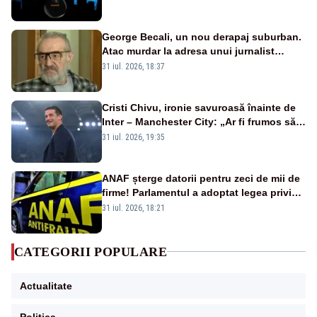
afectate
George Becali, un nou derapaj suburban.
Atac murdar la adresa unui jurnalist
sportiv – AUDIO
31 iul. 2026, 18:37
Cristi Chivu, ironie savuroasă înainte de
Inter – Manchester City: „Ar fi frumos să
mai cumpărați și de la noi”
31 iul. 2026, 19:35
ANAF șterge datorii pentru zeci de mii de
firme! Parlamentul a adoptat legea privind
amnistia fiscală
31 iul. 2026, 18:21
CATEGORII POPULARE
Actualitate
Politica