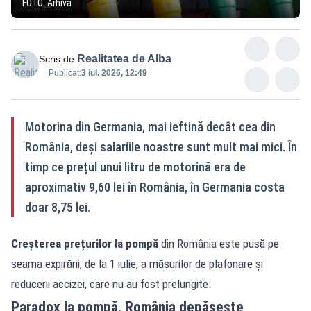
FOTO: Arhivă
Realitatea de Alba
Scris de
Publicat:
3 iul. 2026, 12:49
Motorina din Germania, mai ieftină decât cea din
România, deși salariile noastre sunt mult mai mici. În
timp ce prețul unui litru de motorină era de
aproximativ 9,60 lei în România, în Germania costa
doar 8,75 lei.
Creșterea prețurilor la pompă
din România este pusă pe
seama expirării, de la 1 iulie, a măsurilor de plafonare și
reducerii accizei, care nu au fost prelungite.
Paradox la pompă. România depășește