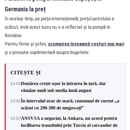
Germania la preț
În același timp, pe piața internațională, prețul petrolului a
scăzut, însă acest lucru nu s-a reflectat și la pompă în
România.
Pentru firme și șoferi,
scumpirea înseamnă costuri mai mari
și o presiune suplimentară asupra bugetelor.
CITEȘTE ȘI
Dunărea crește ușor la intrarea în țară, dar
14:03
rămâne mult sub media lunii august
În intervalul orar de seară, consumul de curent „a
13:02
scăzut cu 200-300 de megawați”
ANSVSA a negociat, la Ankara, un acord pentru
10:57
facilitarea tranzitului prin Turcia al carcaselor de