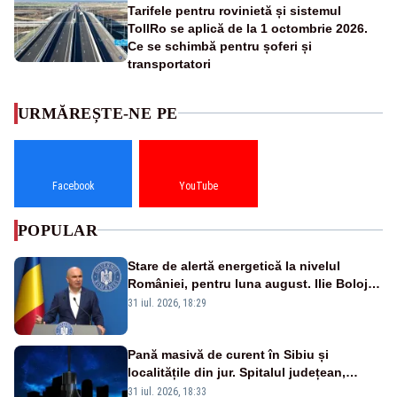
Tarifele pentru rovinietă și sistemul
TollRo se aplică de la 1 octombrie 2026.
Ce se schimbă pentru șoferi și
transportatori
URMĂREȘTE-NE PE
Facebook
YouTube
POPULAR
Stare de alertă energetică la nivelul
României, pentru luna august. Ilie Bolojan
a anunțat importuri și posibile restricții –
31 iul. 2026, 18:29
VIDEO
Pană masivă de curent în Sibiu și
localitățile din jur. Spitalul județean,
semafoarele, rețelele de telefonie, grav
31 iul. 2026, 18:33