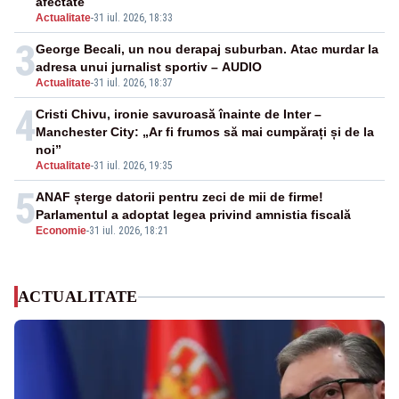
afectate
Actualitate
-
31 iul. 2026, 18:33
3
George Becali, un nou derapaj suburban. Atac murdar la
adresa unui jurnalist sportiv – AUDIO
Actualitate
-
31 iul. 2026, 18:37
4
Cristi Chivu, ironie savuroasă înainte de Inter –
Manchester City: „Ar fi frumos să mai cumpărați și de la
noi”
Actualitate
-
31 iul. 2026, 19:35
5
ANAF șterge datorii pentru zeci de mii de firme!
Parlamentul a adoptat legea privind amnistia fiscală
Economie
-
31 iul. 2026, 18:21
ACTUALITATE