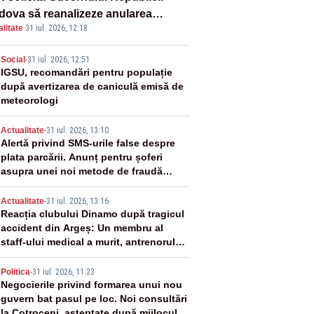
dova să reanalizeze anularea
litate
·
31 iul. 2026, 12:18
certului de Ziua Limbii Române
2
Social
-
31 iul. 2026, 12:51
IGSU, recomandări pentru populație
după avertizarea de caniculă emisă de
meteorologi
3
Actualitate
-
31 iul. 2026, 13:10
Alertă privind SMS-urile false despre
plata parcării. Anunț pentru șoferi
asupra unei noi metode de fraudă
online
4
Actualitate
-
31 iul. 2026, 13:16
Reacția clubului Dinamo după tragicul
accident din Argeș: Un membru al
staff-ului medical a murit, antrenorul
Adrian Ropotan este în spital
5
Politica
-
31 iul. 2026, 11:23
Negocierile privind formarea unui nou
guvern bat pasul pe loc. Noi consultări
la Cotroceni, așteptate după mijlocul