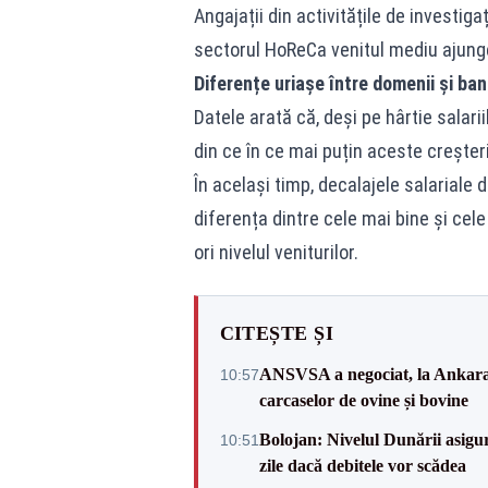
Angajații din activitățile de investigaț
sectorul HoReCa venitul mediu ajunge 
Diferențe uriașe între domenii și ban
Datele arată că, deși pe hârtie salar
din ce în ce mai puțin aceste creșteri 
În același timp, decalajele salariale 
diferența dintre cele mai bine și cel
ori nivelul veniturilor.
CITEȘTE ȘI
ANSVSA a negociat, la Ankara, 
10:57
carcaselor de ovine și bovine
Bolojan: Nivelul Dunării asigur
10:51
zile dacă debitele vor scădea