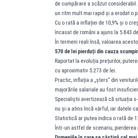
de cumpărare a scăzut considerabil. D
un ritm mult mai rapid și a erodat o p
Cu o rată a inflației de 10,9% și o cr
încasat de români a ajuns la 5.843 de 
În termeni reali însă, valoarea acest
570 de lei pierduți din cauza scumpir
Raportat la evoluția prețurilor, pute
cu aproximativ 5.273 de lei.
Practic, inflația a „șters” din venitu
majorările salariale au fost insufic
Specialiștii avertizează că situația s-
nu și-a atins încă vârful, iar datele 
Statistică ar putea indica o rată de 
Într-un astfel de scenariu, pierderea
Domeniile în care se câștigă cel mai