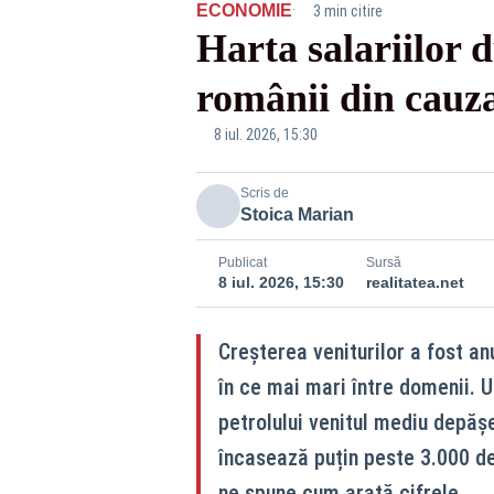
·
ECONOMIE
3 min citire
Harta salariilor 
românii din cauza 
8 iul. 2026, 15:30
Scris de
Stoica Marian
Publicat
Sursă
8 iul. 2026, 15:30
realitatea.net
Creșterea veniturilor a fost anu
în ce mai mari între domenii. U
petrolului venitul mediu depăș
încasează puțin peste 3.000 de
ne spune cum arată cifrele.