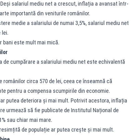
eși salariul mediu net a crescut, inflația a avansat într-
arte importantă din veniturile românilor.
eștere medie a salariului de numai 3,5%, salariul mediu net
lei.
or bani este mult mai mică.
ilor
rea de cumpărare a salariului mediu net este echivalentă
rile românilor circa 570 de lei, ceea ce înseamnă că
iente pentru a compensa scumpirile din economie.
ar putea deteriora și mai mult. Potrivit acestora, inflația
care urmează să fie publicate de Institutul Național de
11% sau chiar mai mare.
 resimțită de populație ar putea crește și mai mult.
 bine