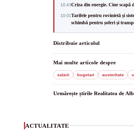
Criza din energie. Cine scapă 
10:43
Tarifele pentru rovinietă și sis
10:01
schimbă pentru șoferi și transp
Distribuie articolul
Mai multe articole despre
salarii
bugetari
austeritate
v
Urmărește știrile Realitatea de Alb
ACTUALITATE