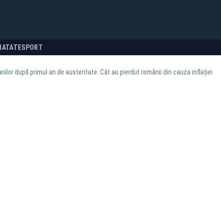
NATATE
SPORT
riilor după primul an de austeritate. Cât au pierdut românii din cauza inflației