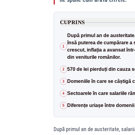
CUPRINS
După primul an de austeritate, 
însă puterea de cumpărare a s
1
crescut, inflația a avansat înt
din veniturile românilor.
570 de lei pierduți din cauza 
2
Domeniile în care se câștigă c
3
Sectoarele în care salariile ră
4
Diferențe uriașe între domenii
5
După primul an de austeritate, salarii