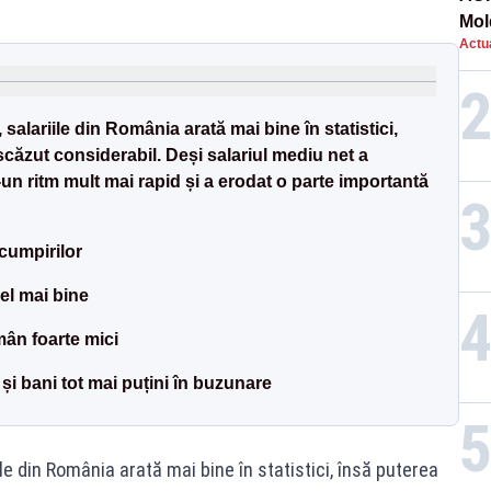
Mol
Actua
con
salariile din România arată mai bine în statistici,
căzut considerabil. Deși salariul mediu net a
r-un ritm mult mai rapid și a erodat o parte importantă
scumpirilor
el mai bine
mân foarte mici
 și bani tot mai puțini în buzunare
le din România arată mai bine în statistici, însă puterea