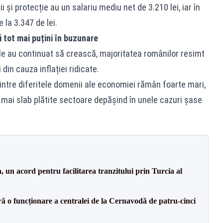
ii și protecție au un salariu mediu net de 3.210 lei, iar în
la 3.347 de lei.
i tot mai puțini în buzunare
iile au continuat să crească, majoritatea românilor resimt
din cauza inflației ridicate.
dintre diferitele domenii ale economiei rămân foarte mari,
e mai slab plătite sectoare depășind în unele cazuri șase
un acord pentru facilitarea tranzitului prin Turcia al
ă o funcționare a centralei de la Cernavodă de patru-cinci