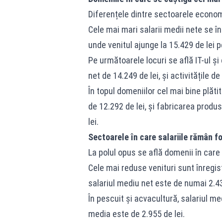
Diferențele dintre sectoarele econo
Cele mai mari salarii medii nete se în
unde venitul ajunge la 15.429 de lei p
Pe următoarele locuri se află IT-ul și
net de 14.249 de lei, și activitățile d
În topul domeniilor cel mai bine plăt
de 12.292 de lei, și fabricarea produ
lei.
Sectoarele în care salariile rămân fo
La polul opus se află domenii în care 
Cele mai reduse venituri sunt înregis
salariul mediu net este de numai 2.43
În pescuit și acvacultură, salariul med
media este de 2.955 de lei.