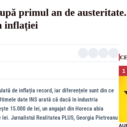
după primul an de austeritate
inflației
CE
1
lată de inflația record, iar diferențele sunt din ce
ltimele date INS arată că dacă în industria
ește 15.000 de lei, un angajat din Horeca abia
 lei. Jurnalistul Realitatea PLUS, Georgia Pietreanu
AUR