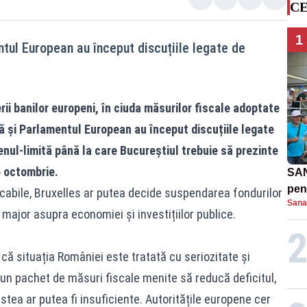
CE
1
ul European au început discuțiile legate de
ii banilor europeni, în ciuda măsurilor fiscale adoptate
 și Parlamentul European au început discuțiile legate
menul-limită până la care Bucureștiul trebuie să prezinte
5 octombrie.
SAN
pent
licabile, Bruxelles ar putea decide suspendarea fondurilor
Sana
proi
ajor asupra economiei și investițiilor publice.
 că situația României este tratată cu seriozitate și
un pachet de măsuri fiscale menite să reducă deficitul,
ea ar putea fi insuficiente. Autoritățile europene cer