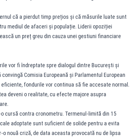
ernul că a pierdut timp prețios și că măsurile luate sunt
ru mediul de afaceri și populație. Liderii opoziției
ească un preț greu din cauza unei gestiuni financiare
ile vor fi îndreptate spre dialogul dintre București și
ă convingă Comisia Europeană și Parlamentul European
 eficiente, fondurile vor continua să fie accesate normal.
tea deveni o realitate, cu efecte majore asupra
are.
-o cursă contra cronometru. Termenul-limită din 15
cale adoptate sunt suficient de solide pentru a evita
tr-o nouă criză, de data aceasta provocată nu de lipsa