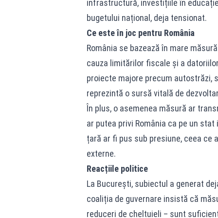
infrastructură, investițiile în educați
bugetului național, deja tensionat.
Ce este în joc pentru România
România se bazează în mare măsură pe
cauza limitărilor fiscale și a datorii
proiecte majore precum autostrăzi, s
reprezintă o sursă vitală de dezvoltar
În plus, o asemenea măsură ar transmi
ar putea privi România ca pe un stat i
țară ar fi pus sub presiune, ceea ce 
externe.
Reacțiile politice
La București, subiectul a generat deja
coaliția de guvernare insistă că măsur
reduceri de cheltuieli – sunt suficien