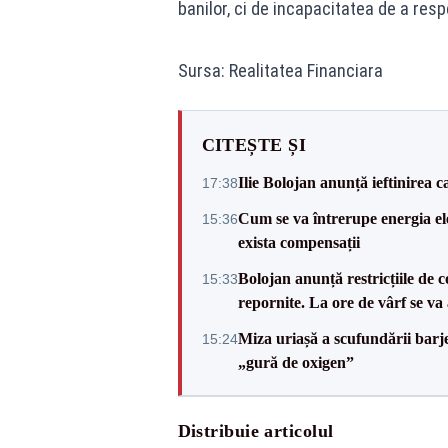
banilor, ci de incapacitatea de a res
Sursa: Realitatea Financiara
CITEȘTE ȘI
Ilie Bolojan anunță ieftinirea 
17:38
Cum se va întrerupe energia el
15:36
exista compensații
Bolojan anunță restricțiile de c
15:33
repornite. La ore de vârf se v
Miza uriașă a scufundării barj
15:24
„gură de oxigen”
Distribuie articolul