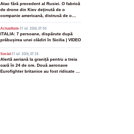
3
Atac fără precedent al Rusiei. O fabrică
de drone din Kiev deținută de o
companie americană, distrusă de o
rachetă rusească
4
Actualitate
-
31 iul. 2026, 07:50
ITALIA: 7 persoane, dispărute după
prăbușirea unei clădiri în Sicilia | VIDEO
5
Social
-
31 iul. 2026, 07:24
Alertă aeriană la graniță pentru a treia
oară în 24 de ore. Două aeronave
Eurofighter britanice au fost ridicate de
la sol