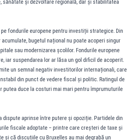
e, sănătate și dezvoltare regională, dar și stabilitatea
 fondurile europene pentru investiții strategice. Din
lor acumulate, bugetul național nu poate acoperi singur
pitale sau modernizarea școlilor. Fondurile europene
e, iar suspendarea lor ar lăsa un gol dificil de acoperit.
te un semnal negativ investitorilor internaționali, care
nstabil din punct de vedere fiscal și politic. Ratingul de
ar putea duce la costuri mai mari pentru împrumuturile
 dispute aprinse între putere și opoziție. Partidele din
ile fiscale adoptate – printre care creșteri de taxe și
te și că discuțiile cu Bruxelles au mai degrabă un