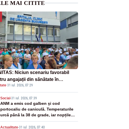
LE MAI CITITE
ITAS: Niciun scenariu favorabil
ru angajații din sănătate în
tate
·
31 iul. 2026, 07:29
ectul Legii salarizării
2
Social
-
31 iul. 2026, 07:39
ANM a emis cod galben și cod
portocaliu de caniculă. Temperaturile
urcă până la 38 de grade, iar nopțile
devin tropicale
Actualitate
-
31 iul. 2026, 07:40