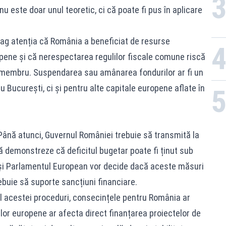
nu este doar unul teoretic, ci că poate fi pus în aplicare
trag atenția că România a beneficiat de resurse
opene și că nerespectarea regulilor fiscale comune riscă
i membru. Suspendarea sau amânarea fondurilor ar fi un
București, ci și pentru alte capitale europene aflate în
Până atunci, Guvernul României trebuie să transmită la
să demonstreze că deficitul bugetar poate fi ținut sub
 și Parlamentul European vor decide dacă aceste măsuri
buie să suporte sancțiuni financiare.
al acestei proceduri, consecințele pentru România ar
lor europene ar afecta direct finanțarea proiectelor de