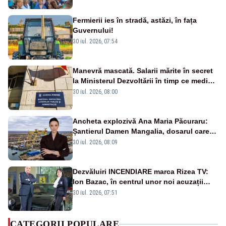
Fermierii ies în stradă, astăzi, în fața
Guvernului!
30 iul. 2026, 07:54
Manevră mascată. Salarii mărite în secret
la Ministerul Dezvoltării în timp ce medicii
ies în stradă
30 iul. 2026, 08:00
Ancheta explozivă Ana Maria Păcuraru:
Șantierul Damen Mangalia, dosarul care
scufundă apărarea României
30 iul. 2026, 08:09
Dezvăluiri INCENDIARE marca Rizea TV:
Ion Bazac, în centrul unor noi acuzații
publice
30 iul. 2026, 07:51
CATEGORII POPULARE