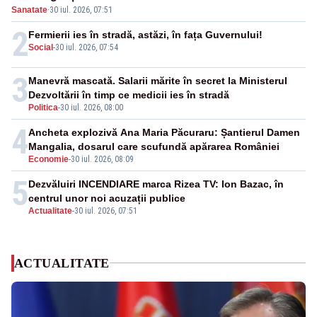
Sanatate
·
30 iul. 2026, 07:51
2
Fermierii ies în stradă, astăzi, în fața Guvernului!
Social
-
30 iul. 2026, 07:54
3
Manevră mascată. Salarii mărite în secret la Ministerul
Dezvoltării în timp ce medicii ies în stradă
Politica
-
30 iul. 2026, 08:00
4
Ancheta explozivă Ana Maria Păcuraru: Șantierul Damen
Mangalia, dosarul care scufundă apărarea României
Economie
-
30 iul. 2026, 08:09
5
Dezvăluiri INCENDIARE marca Rizea TV: Ion Bazac, în
centrul unor noi acuzații publice
Actualitate
-
30 iul. 2026, 07:51
ACTUALITATE