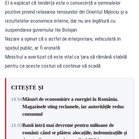
El a explicat că tendința este o consecință a semnalelor
pozitive privind relaxarea tensiunilor din Orientul Mijlociu și a
rezultatelor economice interne, dar nu are legătură cu
suspendarea guvernului Ilie Bolojan.
Nazare a opinat că o astfel de interpretare, vehiculată în
spațiul public, ar fi eronată.
Ministrul a avertizat că este vital ca țara să rămână stabilă
pentru ca aceste costuri să continue să scadă.
CITEȘTE ȘI
Măsuri de economisire a energiei în România.
19:54
Magazinele sting reclamele, iar autoritățile reduc
consumul
Banii intră mai devreme pentru milioane de
15:03
români: când se plătesc alocațiile, indemnizațiile și