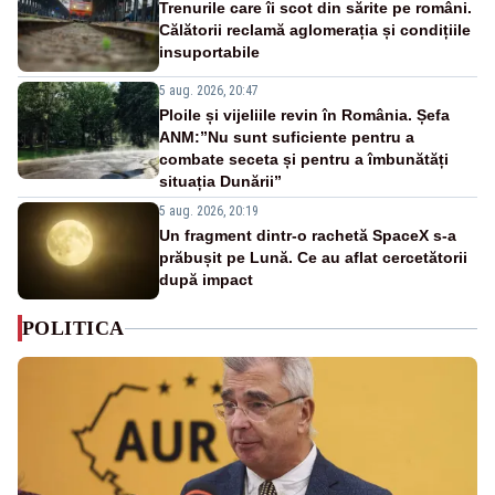
Trenurile care îi scot din sărite pe români.
Călătorii reclamă aglomerația și condițiile
insuportabile
5 aug. 2026, 20:47
Ploile și vijeliile revin în România. Șefa
ANM:”Nu sunt suficiente pentru a
combate seceta și pentru a îmbunătăți
situația Dunării”
5 aug. 2026, 20:19
Un fragment dintr-o rachetă SpaceX s-a
prăbușit pe Lună. Ce au aflat cercetătorii
după impact
POLITICA