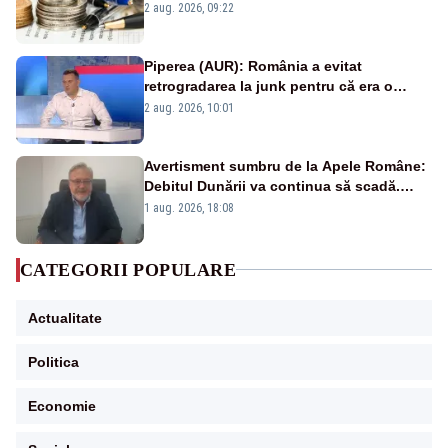
viitoare?
2 aug. 2026, 09:22
Piperea (AUR): România a evitat
retrogradarea la junk pentru că era o
catastrofă pentru bănci și fondurile de
2 aug. 2026, 10:01
pensii
Avertisment sumbru de la Apele Române:
Debitul Dunării va continua să scadă.
Cernavodă s-ar putea închide în 4 zile
1 aug. 2026, 18:08
CATEGORII POPULARE
Actualitate
Politica
Economie