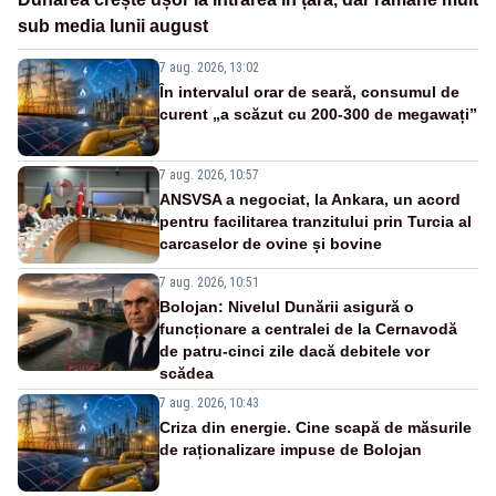
sub media lunii august
7 aug. 2026, 13:02
În intervalul orar de seară, consumul de
curent „a scăzut cu 200-300 de megawați”
7 aug. 2026, 10:57
ANSVSA a negociat, la Ankara, un acord
pentru facilitarea tranzitului prin Turcia al
carcaselor de ovine și bovine
7 aug. 2026, 10:51
Bolojan: Nivelul Dunării asigură o
funcționare a centralei de la Cernavodă
de patru-cinci zile dacă debitele vor
scădea
7 aug. 2026, 10:43
Criza din energie. Cine scapă de măsurile
de raționalizare impuse de Bolojan