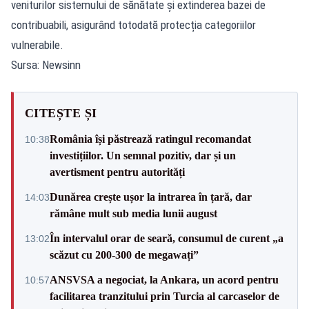
veniturilor sistemului de sănătate și extinderea bazei de
contribuabili, asigurând totodată protecția categoriilor
vulnerabile.
Sursa: Newsinn
CITEȘTE ȘI
România își păstrează ratingul recomandat
10:38
investițiilor. Un semnal pozitiv, dar și un
avertisment pentru autorități
Dunărea crește ușor la intrarea în țară, dar
14:03
rămâne mult sub media lunii august
În intervalul orar de seară, consumul de curent „a
13:02
scăzut cu 200-300 de megawați”
ANSVSA a negociat, la Ankara, un acord pentru
10:57
facilitarea tranzitului prin Turcia al carcaselor de