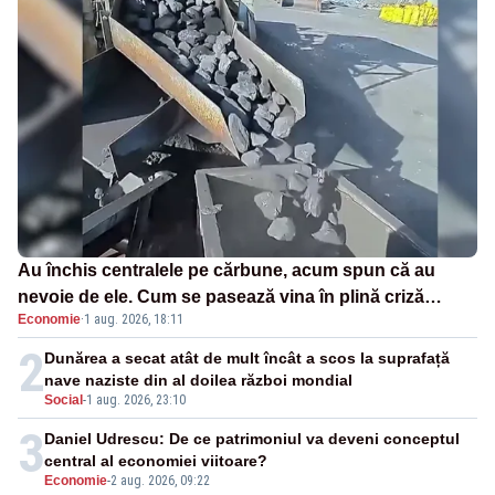
Au închis centralele pe cărbune, acum spun că au
nevoie de ele. Cum se pasează vina în plină criză
Economie
·
1 aug. 2026, 18:11
energetică
2
Dunărea a secat atât de mult încât a scos la suprafață
nave naziste din al doilea război mondial
Social
-
1 aug. 2026, 23:10
3
Daniel Udrescu: De ce patrimoniul va deveni conceptul
central al economiei viitoare?
Economie
-
2 aug. 2026, 09:22