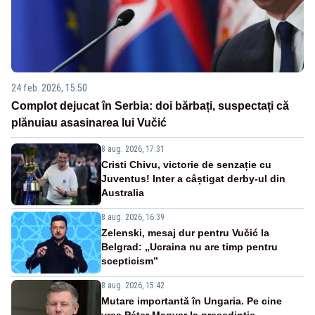
24 feb. 2026, 15:50
Complot dejucat în Serbia: doi bărbați, suspectați că
plănuiau asasinarea lui Vučić
8 aug. 2026, 17:31
Cristi Chivu, victorie de senzație cu
Juventus! Inter a câștigat derby-ul din
Australia
8 aug. 2026, 16:39
Zelenski, mesaj dur pentru Vučić la
Belgrad: „Ucraina nu are timp pentru
scepticism”
8 aug. 2026, 15:42
Mutare importantă în Ungaria. Pe cine
vrea Péter Magyar la președinție