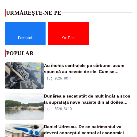
URMĂREȘTE-NE PE
Facebook
YouTube
POPULAR
Au închis centralele pe cărbune, acum
spun că au nevoie de ele. Cum se
pasează vina în plină criză energetică
1 aug. 2026, 18:11
Dunărea a secat atât de mult încât a scos
la suprafață nave naziste din al doilea
război mondial
1 aug. 2026, 23:10
Daniel Udrescu: De ce patrimoniul va
deveni conceptul central al economiei