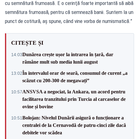
cu semnătură frumoasă. E o cerinţă foarte importantă să aibă
semnătura frumoasă, pentru că semnează banii. Suntem la un
punct de cotitură, aş spune, când vine vorba de numismatică.”
CITEȘTE ȘI
Dunărea crește ușor la intrarea în țară, dar
14:03
rămâne mult sub media lunii august
În intervalul orar de seară, consumul de curent „a
13:02
scăzut cu 200-300 de megawați”
ANSVSA a negociat, la Ankara, un acord pentru
10:57
facilitarea tranzitului prin Turcia al carcaselor de
ovine și bovine
Bolojan: Nivelul Dunării asigură o funcționare a
10:51
centralei de la Cernavodă de patru-cinci zile dacă
debitele vor scădea