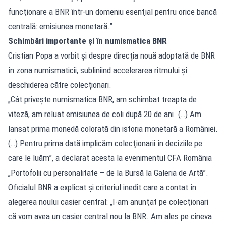
funcţionare a BNR într-un domeniu esenţial pentru orice bancă
centrală: emisiunea monetară.”
Schimbări importante și în numismatica BNR
Cristian Popa a vorbit și despre direcția nouă adoptată de BNR
în zona numismaticii, subliniind accelerarea ritmului și
deschiderea către colecționari.
„Cât priveşte numismatica BNR, am schimbat treapta de
viteză, am reluat emisiunea de coli după 20 de ani. (…) Am
lansat prima monedă colorată din istoria monetară a României.
(…) Pentru prima dată implicăm colecţionarii în deciziile pe
care le luăm”, a declarat acesta la evenimentul CFA România
„Portofolii cu personalitate – de la Bursă la Galeria de Artă”.
Oficialul BNR a explicat și criteriul inedit care a contat în
alegerea noului casier central: „I-am anunţat pe colecţionari
că vom avea un casier central nou la BNR. Am ales pe cineva