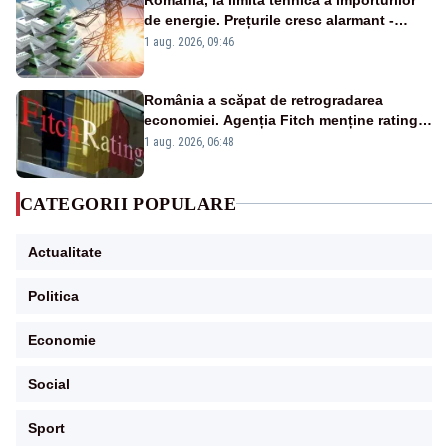
de energie. Prețurile cresc alarmant -
Analiză Realitatea Plus
1 aug. 2026, 09:46
România a scăpat de retrogradarea
economiei. Agenția Fitch menține ratingul
„BBB-” cu perspectivă negativă
1 aug. 2026, 06:48
CATEGORII POPULARE
Actualitate
Politica
Economie
Social
Sport