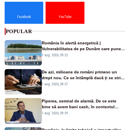
Facebook
YouTube
POPULAR
România în alertă energetică |
Vulnerabilitatea de pe Dunăre care pune
în pericol Centrala Cernavodă era
1 aug. 2026, 09:32
cunoscută de pe vremea lui Ceaușescu
De azi, milioane de români primesc un
drept nou. Ce se întâmplă dacă ți se strică
un produs
1 aug. 2026, 09:37
Piperea, semnal de alarmă. De ce este
bine să avem bani cash, în contextul
alertei energetice?
1 aug. 2026, 09:39
România, la limita tehnică a importurilor