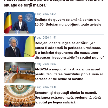
situație de forță majoră”
7 aug. 2026, 14:51
Ședința de guvern se amână pentru ora
15:00. Bolojan nu a obținut toate avizele
7 aug. 2026, 11:51
Bolojan, despre legea salarizării: „Ar
putea fi adoptată în perioada următoare.
S-a întârziat depunerea din cauza unor
discursuri iresponsabile în spaţiul public”
7 aug. 2026, 10:57
ANSVSA a negociat, la Ankara, un acord
pentru facilitarea tranzitului prin Turcia al
carcaselor de ovine și bovine
7 aug. 2026, 09:49
Senatorii și deputații rămân la muncă.
Sesiunea extraordinară, prelungită până
la votul pe legea salarizării