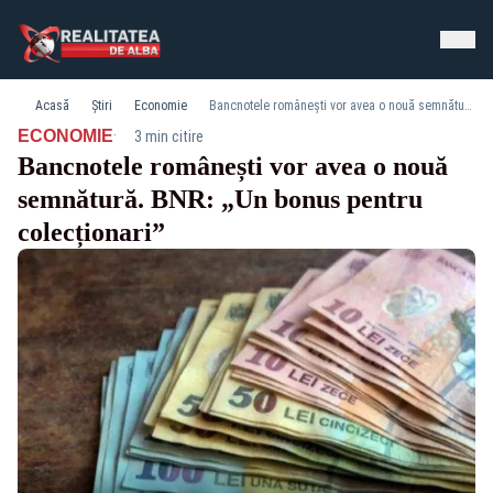
Acasă
Știri
Economie
Bancnotele românești vor avea o nouă semnătură. BNR: „Un bonus pentru colecționari”
·
ECONOMIE
3 min citire
Bancnotele românești vor avea o nouă
semnătură. BNR: „Un bonus pentru
colecționari”