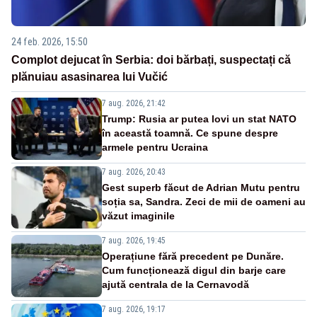
24 feb. 2026, 15:50
Complot dejucat în Serbia: doi bărbați, suspectați că
plănuiau asasinarea lui Vučić
7 aug. 2026, 21:42
Trump: Rusia ar putea lovi un stat NATO
în această toamnă. Ce spune despre
armele pentru Ucraina
7 aug. 2026, 20:43
Gest superb făcut de Adrian Mutu pentru
soția sa, Sandra. Zeci de mii de oameni au
văzut imaginile
7 aug. 2026, 19:45
Operațiune fără precedent pe Dunăre.
Cum funcționează digul din barje care
ajută centrala de la Cernavodă
7 aug. 2026, 19:17