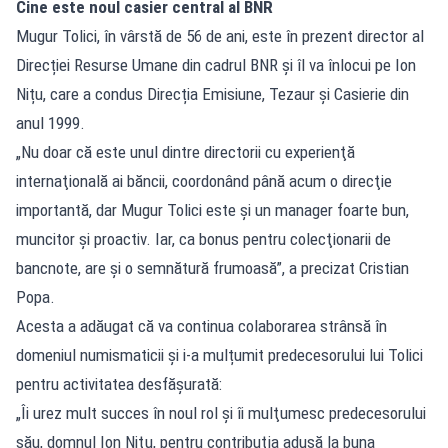
Cine este noul casier central al BNR
Mugur Tolici, în vârstă de 56 de ani, este în prezent director al
Direcției Resurse Umane din cadrul BNR și îl va înlocui pe Ion
Nițu, care a condus Direcția Emisiune, Tezaur și Casierie din
anul 1999.
„Nu doar că este unul dintre directorii cu experienţă
internaţională ai băncii, coordonând până acum o direcţie
importantă, dar Mugur Tolici este şi un manager foarte bun,
muncitor şi proactiv. Iar, ca bonus pentru colecţionarii de
bancnote, are şi o semnătură frumoasă”, a precizat Cristian
Popa.
Acesta a adăugat că va continua colaborarea strânsă în
domeniul numismaticii și i-a mulțumit predecesorului lui Tolici
pentru activitatea desfășurată:
„Îi urez mult succes în noul rol şi îi mulţumesc predecesorului
său, domnul Ion Niţu, pentru contribuţia adusă la buna