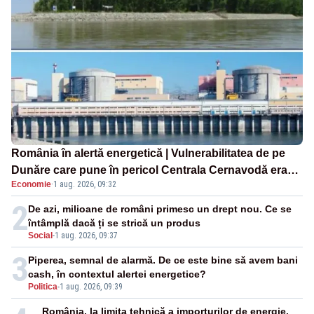
România în alertă energetică | Vulnerabilitatea de pe
Dunăre care pune în pericol Centrala Cernavodă era
Economie
·
1 aug. 2026, 09:32
cunoscută de pe vremea lui Ceaușescu
2
De azi, milioane de români primesc un drept nou. Ce se
întâmplă dacă ți se strică un produs
Social
-
1 aug. 2026, 09:37
3
Piperea, semnal de alarmă. De ce este bine să avem bani
cash, în contextul alertei energetice?
Politica
-
1 aug. 2026, 09:39
România, la limita tehnică a importurilor de energie.