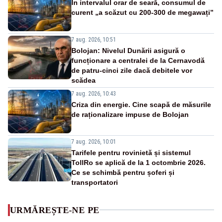
În intervalul orar de seară, consumul de
curent „a scăzut cu 200-300 de megawați”
7 aug. 2026, 10:51
Bolojan: Nivelul Dunării asigură o
funcționare a centralei de la Cernavodă
de patru-cinci zile dacă debitele vor
scădea
7 aug. 2026, 10:43
Criza din energie. Cine scapă de măsurile
de raționalizare impuse de Bolojan
7 aug. 2026, 10:01
Tarifele pentru rovinietă și sistemul
TollRo se aplică de la 1 octombrie 2026.
Ce se schimbă pentru șoferi și
transportatori
URMĂREȘTE-NE PE