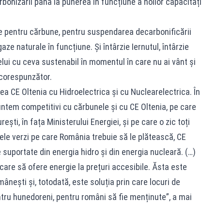
onizării până la punerea în funcțiune a noilor capacități
ie pentru cărbune, pentru suspendarea decarbonificării
ze naturale în funcțiune. Și întârzie Iernutul, întârzie
elui cu ceva sustenabil în momentul în care nu ai vânt și
 corespunzător.
a CE Oltenia cu Hidroelectrica și cu Nuclearelectrica. În
untem competitivi cu cărbunele și cu CE Oltenia, pe care
ști, în fața Ministerului Energiei, și pe care o zic toți
catele verzi pe care România trebuie să le plătească, CE
e suportate din energia hidro și din energia nucleară. (…)
are să ofere energie la prețuri accesibile. Ăsta este
nești și, totodată, este soluția prin care locuri de
ntru hunedoreni, pentru români să fie menținute”, a mai