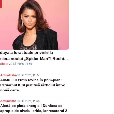
aya a furat toate privirile la
miera noului „Spider-Man”! Rochia
litate
·
30 iul. 2026, 18:56
pirată de pânza de păianjen a făcut
zație
2
Actualitate
-
30 iul. 2026, 19:27
Aliatul lui Putin revine în prim-plan!
Patriarhul Kiril justifică războiul într-o
nouă carte
3
Actualitate
-
30 iul. 2026, 19:56
Alertă pe piața energiei! Dunărea se
apropie de nivelul critic, iar reactorul 2