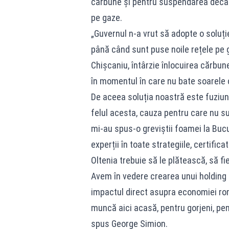
cărbune și pentru suspendarea decarb
pe gaze.
„Guvernul n-a vrut să adopte o soluț
până când sunt puse noile rețele pe ga
Chișcaniu, întârzie înlocuirea cărbun
în momentul în care nu bate soarele
De aceea soluția noastră este fuziune
felul acesta, cauza pentru care nu s
mi-au spus-o greviștii foamei la Bucure
experții în toate strategiile, certifi
Oltenia trebuie să le plătească, să fi
Avem în vedere crearea unui holding c
impactul direct asupra economiei româ
muncă aici acasă, pentru gorjeni, pe
spus George Simion.