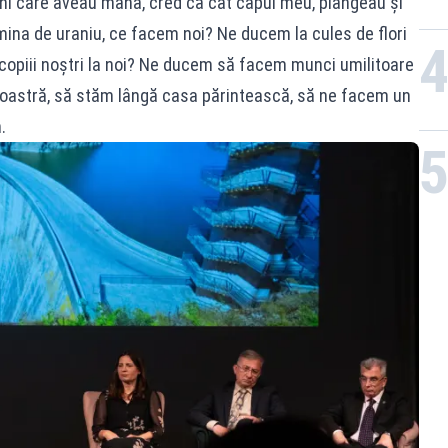
ni care aveau mâna, cred că cât capul meu, plângeau și
ina de uraniu, ce facem noi? Ne ducem la cules de flori
 copiii noștri la noi? Ne ducem să facem munci umilitoare
a noastră, să stăm lângă casa părintească, să ne facem un
.