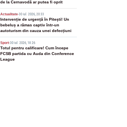
de la Cernavodă ar putea fi oprit
4
Actualitate
-
30 iul. 2026, 20:33
Intervenție de urgență în Pitești! Un
bebeluș a rămas captiv într-un
autoturism din cauza unei defecțiuni
5
Sport
-
30 iul. 2026, 18:26
Totul pentru calificare! Cum începe
FCSB partida cu Auda din Conference
League