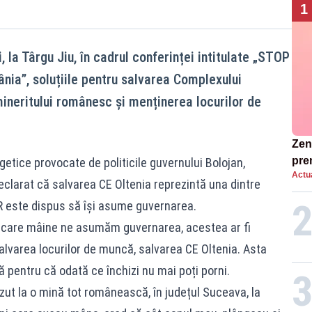
1
, la Târgu Jiu, în cadrul conferinței intitulate „STOP
ânia”, soluțiile pentru salvarea Complexului
mineritului românesc și menținerea locurilor de
Zend
pre
getice provocate de politicile guvernului Bolojan,
Actua
ins
eclarat că salvarea CE Oltenia reprezintă una dintre
sen
UR este dispus să își asume guvernarea.
u care mâine ne asumăm guvernarea, acestea ar fi
alvarea locurilor de muncă, salvarea CE Oltenia. Asta
lă pentru că odată ce închizi nu mai poți porni.
t la o mină tot românească, în județul Suceava, la