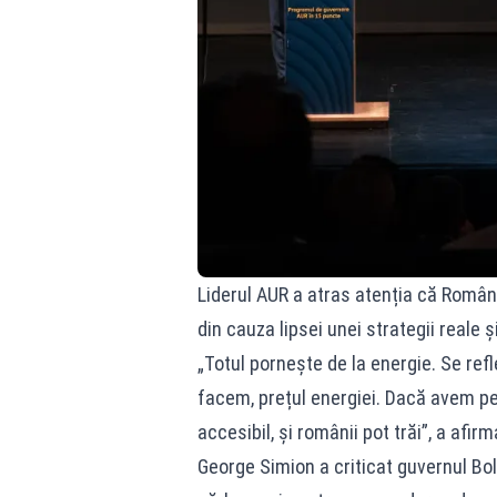
Liderul AUR a atras atenția că Româ
din cauza lipsei unei strategii reale ș
„Totul pornește de la energie. Se ref
facem, prețul energiei. Dacă avem pe
accesibil, și românii pot trăi”, a afi
George Simion a criticat guvernul Bol