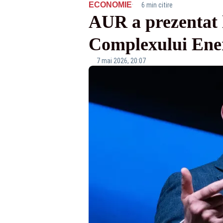
·
ECONOMIE
6 min citire
AUR a prezentat l
Complexului Ener
7 mai 2026, 20:07