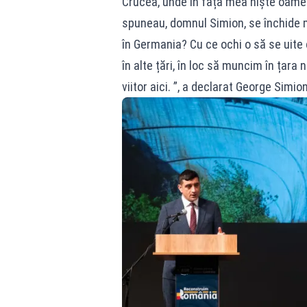
Crucea, unde în fața mea niște oame
spuneau, domnul Simion, se închide m
în Germania? Cu ce ochi o să se uite
în alte țări, în loc să muncim în țar
viitor aici. ”, a declarat George Simion