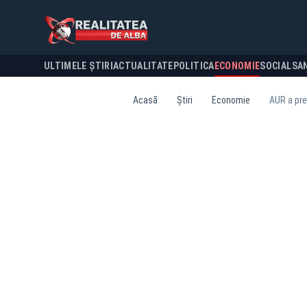
ULTIMELE ȘTIRI
ACTUALITATE
POLITICA
ECONOMIE
SOCIAL
SA
Acasă
Știri
Economie
AUR a pre