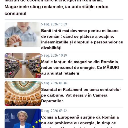
Magazinele sting reclamele, iar autoritățile reduc
consumul
5 aug. 2026, 15:03
Banii intră mai devreme pentru milioane
de români: când se plătesc alocațiile,
indemnizațiile și drepturile persoanelor cu
dizabilități
5 aug. 2026, 10:29
Marile lanțuri de magazine din România
reduc consumul de energie. Ce MĂSURI
au anunțat retailerii
5 aug. 2026, 09:46
Scandal în Parlament pe tema centralelor
pe cărbune. Vot decisiv în Camera
Deputaților
5 aug. 2026, 09:42
Comisia Europeană susține că România
nu are probleme cu energia, în timp ce