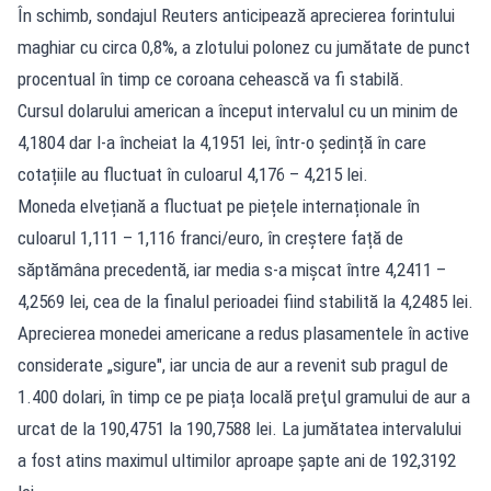
În schimb, sondajul Reuters anticipează aprecierea forintului
maghiar cu circa 0,8%, a zlotului polonez cu jumătate de punct
procentual în timp ce coroana cehească va fi stabilă.
Cursul dolarului american a început intervalul cu un minim de
4,1804 dar l-a încheiat la 4,1951 lei, într-o ședință în care
cotațiile au fluctuat în culoarul 4,176 – 4,215 lei.
Moneda elvețiană a fluctuat pe piețele internaționale în
culoarul 1,111 – 1,116 franci/euro, în creștere față de
săptămâna precedentă, iar media s-a mișcat între 4,2411 –
4,2569 lei, cea de la finalul perioadei fiind stabilită la 4,2485 lei.
Aprecierea monedei americane a redus plasamentele în active
considerate „sigure", iar uncia de aur a revenit sub pragul de
1.400 dolari, în timp ce pe piața locală preţul gramului de aur a
urcat de la 190,4751 la 190,7588 lei. La jumătatea intervalului
a fost atins maximul ultimilor aproape șapte ani de 192,3192