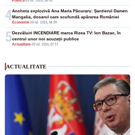
Politica
-
30 iul. 2026, 08:00
4
Ancheta explozivă Ana Maria Păcuraru: Șantierul Damen
Mangalia, dosarul care scufundă apărarea României
Economie
-
30 iul. 2026, 08:09
5
Dezvăluiri INCENDIARE marca Rizea TV: Ion Bazac, în
centrul unor noi acuzații publice
Actualitate
-
30 iul. 2026, 07:51
ACTUALITATE