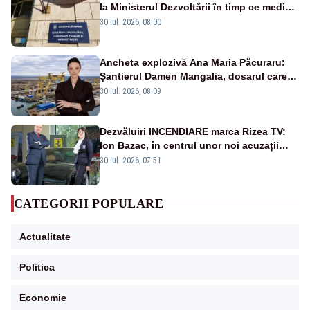
la Ministerul Dezvoltării în timp ce medicii
ies în stradă
30 iul. 2026, 08:00
Ancheta explozivă Ana Maria Păcuraru:
Șantierul Damen Mangalia, dosarul care
scufundă apărarea României
30 iul. 2026, 08:09
Dezvăluiri INCENDIARE marca Rizea TV:
Ion Bazac, în centrul unor noi acuzații
publice
30 iul. 2026, 07:51
CATEGORII POPULARE
Actualitate
Politica
Economie