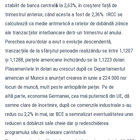
stabilit de banca central
ă
la 2,63%, în creștere față de
trimestrul anterior, când acesta a fost de 2,36%. IRCC se
calculează ca medie aritmetică a ratelor de dobândă zilnice
ale tranzacţiilor interbancare dintr-un trimestru al anului.
Perechea euro/dolar a avut o evoluție descendentă,
tranzacțiile de la sfârșitul perioadei realizându-se între 1,1207
și 1,1288, piețele americane închizându-se la 1,1223 dolari.
Plasamentele în dolari au crescut după ce Departamentul
american al Muncii a anunțat crearea în iunie a 224.000 noi
locuri de muncă, mult peste anticipările pieței. Pe de
altă parte, economia Germaniei, cea mai puternică din UE, dă
semne clare de încetinire, după ce comenzile industriale s-au
redus cu 2,2% în mai, iar BCE a semnalizat eventualitatea unei
reduceri a dobânzii sale cheie dar și redeschiderea
programului său de relaxare cantitativă.