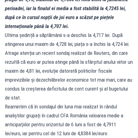
perioadei,
iar
la finalul ei media
a fost
stabilită la 4,7245 lei,
după ce în cursul nopții de joi euro a scăzut pe piețele
internaționale până la 4,707 lei.
Ultima ședință a săptămânii s-a deschis la 4,717 lei. După
atingerea unui maxim de 4,728 lei, piața s-a închis la 4,724 lei.
Atrage atenția un recent sondaj realizat de Reuters, din care
rezultă că euro ar putea atinge până la sfârșitul anului viitor un
maxim de 4,81 lei, evoluție datorată politicilor fiscale
imprevizibile şi dezechilibrelor economice tot mai mari, care au
condus la creşterea deficitului de cont curent şi al bugetului
de stat.
Reamintim că în sondajul din luna mai realizat în rândul
analiștilor grupați în cadrul CFA România valoarea medie a
anticipaţiilor pentru orizontul de 6 luni a fost de 4,7911
lei/euro, iar pentru cel de 12 luni de 4,8384 lei/euro.