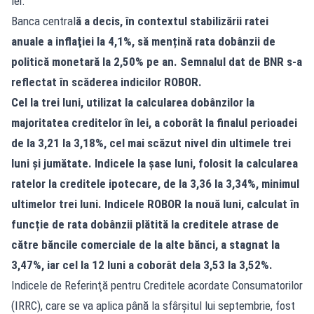
lei.
Banca central
ă a decis, în contextul stabilizării ratei
anuale a inflaţiei la 4,1%, să mențină rata dobânzii de
politică monetară la 2,50% pe an. Semnalul dat de BNR s-a
reflectat în scăderea indicilor ROBOR.
Cel la trei luni, utilizat la calcularea dobânzilor la
majoritatea creditelor în lei, a coborât la finalul perioadei
de la 3,21 la 3,18%, cel mai scăzut nivel din ultimele trei
luni și jumătate. Indicele la șase luni, folosit la calcularea
ratelor la creditele ipotecare, de la 3,36 la 3,34%, minimul
ultimelor trei luni.
Indicele ROBOR la nouă luni, calculat în
funcție de rata dobânzii plătită la creditele atrase de
către băncile comerciale de la alte bănci, a stagnat la
3,47%, iar cel la 12 luni a coborât dela 3,53 la 3,52%.
Indicele de Referinţă pentru Creditele acordate Consumatorilor
(IRRC), care se va aplica până la sfârșitul lui septembrie, fost