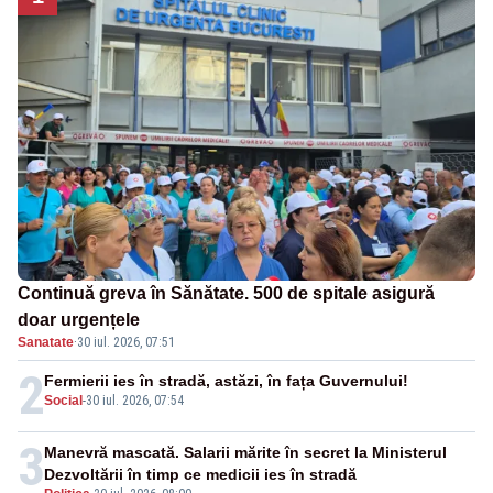
Continuă greva în Sănătate. 500 de spitale asigură
doar urgențele
Sanatate
·
30 iul. 2026, 07:51
2
Fermierii ies în stradă, astăzi, în fața Guvernului!
Social
-
30 iul. 2026, 07:54
3
Manevră mascată. Salarii mărite în secret la Ministerul
Dezvoltării în timp ce medicii ies în stradă