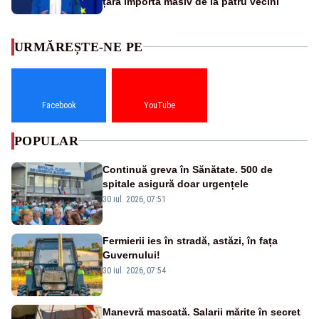
țara importă masiv de la patru vecini
URMĂREȘTE-NE PE
Facebook
YouTube
POPULAR
Continuă greva în Sănătate. 500 de
spitale asigură doar urgențele
30 iul. 2026, 07:51
Fermierii ies în stradă, astăzi, în fața
Guvernului!
30 iul. 2026, 07:54
Manevră mascată. Salarii mărite în secret