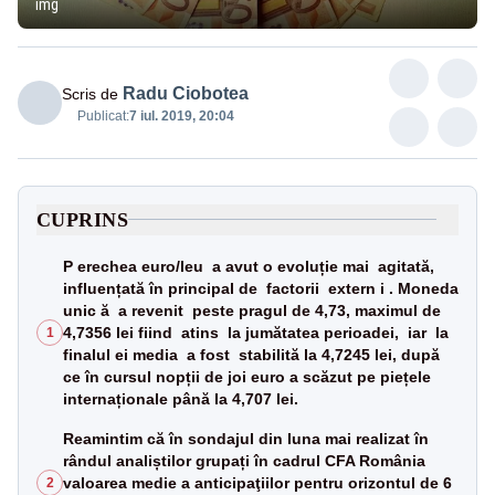
img
Radu Ciobotea
Scris de
Publicat:
7 iul. 2019, 20:04
CUPRINS
P erechea euro/leu a avut o evoluție mai agitată,
influențată în principal de factorii extern i . Moneda
unic ă a revenit peste pragul de 4,73, maximul de
4,7356 lei fiind atins la jumătatea perioadei, iar la
1
finalul ei media a fost stabilită la 4,7245 lei, după
ce în cursul nopții de joi euro a scăzut pe piețele
internaționale până la 4,707 lei.
Reamintim că în sondajul din luna mai realizat în
rândul analiștilor grupați în cadrul CFA România
valoarea medie a anticipaţiilor pentru orizontul de 6
2