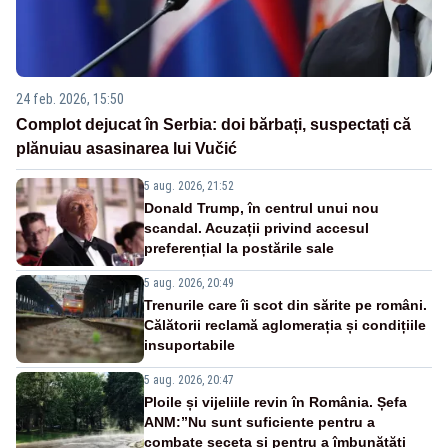
24 feb. 2026, 15:50
Complot dejucat în Serbia: doi bărbați, suspectați că
plănuiau asasinarea lui Vučić
5 aug. 2026, 21:52
Donald Trump, în centrul unui nou
scandal. Acuzații privind accesul
preferențial la postările sale
5 aug. 2026, 20:49
Trenurile care îi scot din sărite pe români.
Călătorii reclamă aglomerația și condițiile
insuportabile
5 aug. 2026, 20:47
Ploile și vijeliile revin în România. Șefa
ANM:”Nu sunt suficiente pentru a
combate seceta și pentru a îmbunătăți