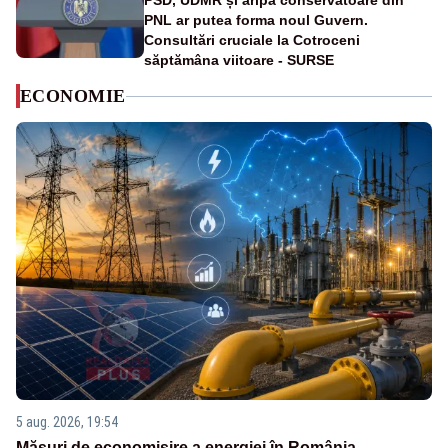
PSD, UDMR și aripa conservatoare din
PNL ar putea forma noul Guvern.
Consultări cruciale la Cotroceni
săptămâna viitoare - SURSE
ECONOMIE
5 aug. 2026, 19:54
Măsuri de economisire a energiei în România.