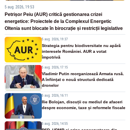
5 aug. 2026, 19:53
Petrișor Peiu (AUR) critică gestionarea crizei
energetice: Proiectele de la Complexul Energetic
Oltenia sunt blocate în birocrație și restricții legislative
5 aug. 2026, 19:37
Strategia pentru biodiversitate nu apără
interesele României. AUR a votat
împotrivă
5 aug. 2026, 17:15
Vladimir Putin reorganizează Armata rusă.
A înființat o nouă structură dedicată
dronelor
5 aug. 2026, 16:11
Ilie Bolojan, discuții cu mediul de afaceri
despre economie, taxe și reformele fiscale
5 aug. 2026, 14:55