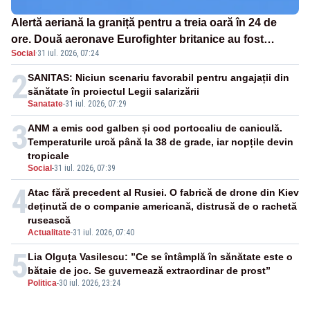
Alertă aeriană la graniță pentru a treia oară în 24 de
ore. Două aeronave Eurofighter britanice au fost
Social
·
31 iul. 2026, 07:24
ridicate de la sol
2
SANITAS: Niciun scenariu favorabil pentru angajații din
sănătate în proiectul Legii salarizării
Sanatate
-
31 iul. 2026, 07:29
3
ANM a emis cod galben și cod portocaliu de caniculă.
Temperaturile urcă până la 38 de grade, iar nopțile devin
tropicale
Social
-
31 iul. 2026, 07:39
4
Atac fără precedent al Rusiei. O fabrică de drone din Kiev
deținută de o companie americană, distrusă de o rachetă
rusească
Actualitate
-
31 iul. 2026, 07:40
5
Lia Olguța Vasilescu: ”Ce se întâmplă în sănătate este o
bătaie de joc. Se guvernează extraordinar de prost”
Politica
-
30 iul. 2026, 23:24