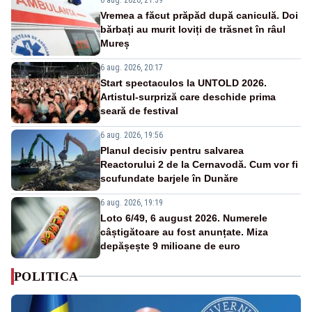
Vremea a făcut prăpăd după caniculă. Doi
bărbați au murit loviți de trăsnet în râul
Mureș
6 aug. 2026, 20:17
Start spectaculos la UNTOLD 2026.
Artistul-surpriză care deschide prima
seară de festival
6 aug. 2026, 19:56
Planul decisiv pentru salvarea
Reactorului 2 de la Cernavodă. Cum vor fi
scufundate barjele în Dunăre
6 aug. 2026, 19:19
Loto 6/49, 6 august 2026. Numerele
câștigătoare au fost anunțate. Miza
depășește 9 milioane de euro
POLITICA