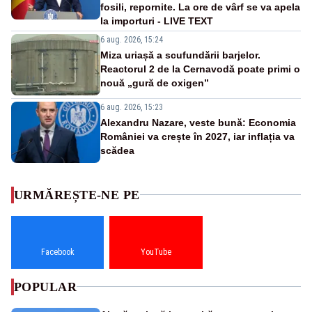
fosili, repornite. La ore de vârf se va apela
la importuri - LIVE TEXT
6 aug. 2026, 15:24
Miza uriașă a scufundării barjelor.
Reactorul 2 de la Cernavodă poate primi o
nouă „gură de oxigen”
6 aug. 2026, 15:23
Alexandru Nazare, veste bună: Economia
României va crește în 2027, iar inflația va
scădea
URMĂREȘTE-NE PE
Facebook
YouTube
POPULAR