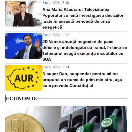
6 aug. 2026, 15:18
Ana Maria Păcuraru: Televiziunea
Poporului solicită investigarea deciziilor
luate în această perioadă de criză
enegetică
6 aug. 2026, 11:27
JD Vance anunță negocieri de pace
dificile și îndelungate cu Iranul, în timp ce
Teheranul neagă existența discuțiilor cu
SUA
6 aug. 2026, 11:24
Nicușor Dan, suspendat pentru că nu
propune un nume de prim-ministru, așa
cum prevede Constituția!
ECONOMIE