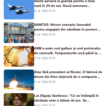
Alertă aeriană la graniță pentru a treia
oară în 24 de ore. Două aeronave
Eurofighter britanice au fost ridicate de la
31 iul. 2026, 07:24
sol
SANITAS: Niciun scenariu favorabil
pentru angajații din sănătate în proiectul
Legii salarizării
31 iul. 2026, 07:29
ANM a emis cod galben și cod portocaliu
de caniculă. Temperaturile urcă până la 38
de grade, iar nopțile devin tropicale
31 iul. 2026, 07:39
Atac fără precedent al Rusiei. O fabrică de
drone din Kiev deținută de o companie
americană, distrusă de o rachetă
31 iul. 2026, 07:40
rusească
Lia Olguța Vasilescu: ”Ce se întâmplă în
sănătate este o bătaie de joc. Se
guvernează extraordinar de prost”
30 iul. 2026, 23:24