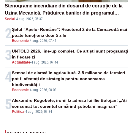
Stenograme incendiare din dosarul de corupție de la
Uzina Mecanică. Prăduirea banilor din programul
Social
·
4 aug. 2026, 07:37
SAFE, interceptată de DNA
2
Șeful "Apelor Române": Reactorul 2 de la Cernavodă mai
poate funcționa doar 5 zile
Economie
-
4 aug. 2026, 07:41
3
UNTOLD 2026, line-up complet. Ce artiști sunt programați
în fiecare zi
Actualitate
-
4 aug. 2026, 07:44
4
Semnal de alarmă în agricultură. 3,5 milioane de fermieri
pot fi afectați de strategia pentru conservarea
biodiversității
Economie
-
4 aug. 2026, 08:03
5
Alexandru Rogobete, ironii la adresa lui Ilie Bolojan: „Ați
consumat tot curentul urmărind șobolani imaginari”
Politica
-
4 aug. 2026, 07:34