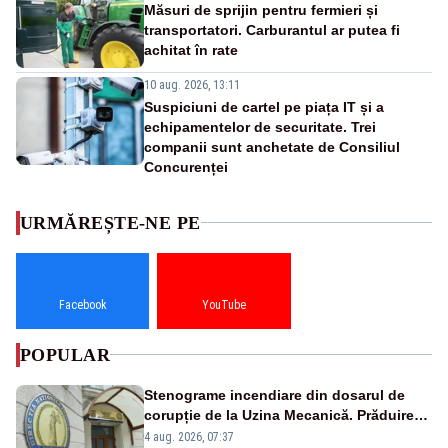
Măsuri de sprijin pentru fermieri și
transportatori. Carburantul ar putea fi
achitat în rate
10 aug. 2026, 13:11
Suspiciuni de cartel pe piața IT și a
echipamentelor de securitate. Trei
companii sunt anchetate de Consiliul
Concurenței
URMĂREȘTE-NE PE
Facebook
YouTube
POPULAR
Stenograme incendiare din dosarul de
corupție de la Uzina Mecanică. Prăduirea
banilor din programul SAFE, interceptată
4 aug. 2026, 07:37