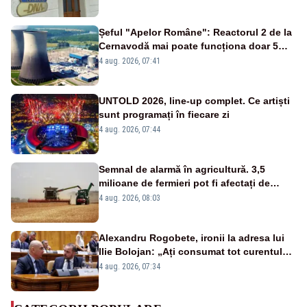
de DNA
Șeful "Apelor Române": Reactorul 2 de la
Cernavodă mai poate funcționa doar 5
zile
4 aug. 2026, 07:41
UNTOLD 2026, line-up complet. Ce artiști
sunt programați în fiecare zi
4 aug. 2026, 07:44
Semnal de alarmă în agricultură. 3,5
milioane de fermieri pot fi afectați de
strategia pentru conservarea
4 aug. 2026, 08:03
biodiversității
Alexandru Rogobete, ironii la adresa lui
Ilie Bolojan: „Ați consumat tot curentul
urmărind șobolani imaginari”
4 aug. 2026, 07:34