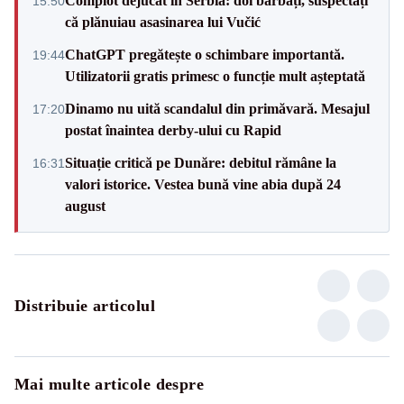
Complot dejucat în Serbia: doi bărbați, suspectați
15:50
că plănuiau asasinarea lui Vučić
ChatGPT pregătește o schimbare importantă.
19:44
Utilizatorii gratis primesc o funcție mult așteptată
Dinamo nu uită scandalul din primăvară. Mesajul
17:20
postat înaintea derby-ului cu Rapid
Situație critică pe Dunăre: debitul rămâne la
16:31
valori istorice. Vestea bună vine abia după 24
august
Distribuie articolul
Mai multe articole despre