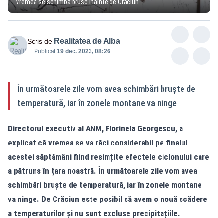
Vremea se schimbă brusc înainte de Crăciun
Realitatea de Alba
Scris de
Publicat:
19 dec. 2023, 08:26
În următoarele zile vom avea schimbări bruște de
temperatură, iar în zonele montane va ninge
Directorul executiv al ANM, Florinela Georgescu, a
explicat că vremea se va răci considerabil pe finalul
acestei săptămâni fiind resimțite efectele ciclonului care
a pătruns în țara noastră. În următoarele zile vom avea
schimbări bruște de temperatură, iar în zonele montane
va ninge. De Crăciun este posibil să avem o nouă scădere
a temperaturilor și nu sunt excluse precipitațiile.