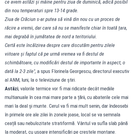
ce avem astăzi și mâine pentru ziua de duminică, adică posibil
din nou temperaturi spre 13-14 grade.
Ziua de Crăciun s-ar putea să vină din nou cu un proces de
răcire a vremii, dar care să nu se manifeste chiar în toată țara,
mai degrabă în jumătatea de nord a teritoriului.
Certă este încălzirea despre care discutăm pentru zilele
viitoare și faptul că pe urmă vremea va fi destul de
schimbătoare, cu modificări destul de importante în aspect, o
dată la 2-3 zile",
a spus Florinela Georgescu, directorul executiv
al ANM, luni, la o televiziune de știri.
Astăzi
, valorile termice vor fi mai ridicate decât mediile
multianuale în cea mai mare parte a țării, cu abaterile cele mai
mari la deal și munte. Cerul va fi mai mult senin, dar îndeosebi
în primele ore ale zilei în zonele joase, local se va semnala
ceață sau nebulozitate stratiformă. Vântul va sufla slab până
la moderat, cu ușoare intensificări pe crestele montane.