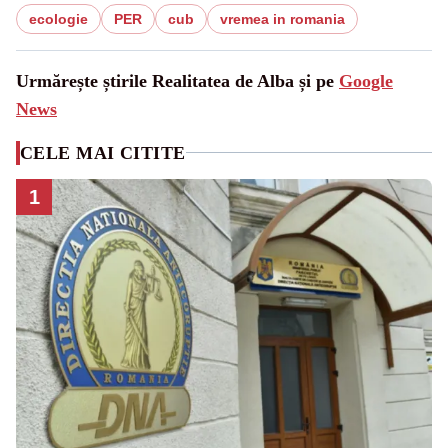
ecologie
PER
cub
vremea in romania
Urmărește știrile Realitatea de Alba și pe
Google
News
CELE MAI CITITE
1