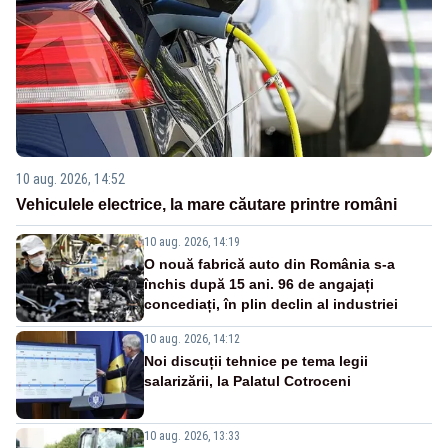
10 aug. 2026, 14:52
Vehiculele electrice, la mare căutare printre români
10 aug. 2026, 14:19
O nouă fabrică auto din România s-a
închis după 15 ani. 96 de angajați
concediați, în plin declin al industriei
10 aug. 2026, 14:12
Noi discuții tehnice pe tema legii
salarizării, la Palatul Cotroceni
10 aug. 2026, 13:33