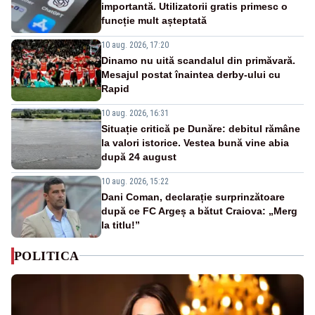
importantă. Utilizatorii gratis primesc o
funcție mult așteptată
10 aug. 2026, 17:20
Dinamo nu uită scandalul din primăvară.
Mesajul postat înaintea derby-ului cu
Rapid
10 aug. 2026, 16:31
Situație critică pe Dunăre: debitul rămâne
la valori istorice. Vestea bună vine abia
după 24 august
10 aug. 2026, 15:22
Dani Coman, declarație surprinzătoare
după ce FC Argeș a bătut Craiova: „Merg
la titlu!”
POLITICA