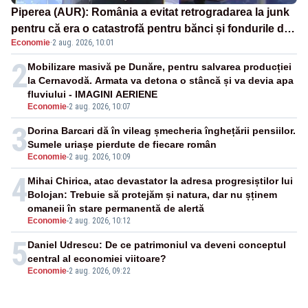
Piperea (AUR): România a evitat retrogradarea la junk
pentru că era o catastrofă pentru bănci și fondurile de
Economie
·
2 aug. 2026, 10:01
pensii
2
Mobilizare masivă pe Dunăre, pentru salvarea producției
la Cernavodă. Armata va detona o stâncă și va devia apa
fluviului - IMAGINI AERIENE
Economie
-
2 aug. 2026, 10:07
3
Dorina Barcari dă în vileag șmecheria înghețării pensiilor.
Sumele uriașe pierdute de fiecare român
Economie
-
2 aug. 2026, 10:09
4
Mihai Chirica, atac devastator la adresa progresiștilor lui
Bolojan: Trebuie să protejăm și natura, dar nu șținem
omaneii în stare permanentă de alertă
Economie
-
2 aug. 2026, 10:12
5
Daniel Udrescu: De ce patrimoniul va deveni conceptul
central al economiei viitoare?
Economie
-
2 aug. 2026, 09:22