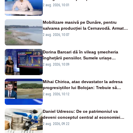
catastrofă pentru bănci și fondurile de
2 aug. 2026, 10:01
pensii
Mobilizare masivă pe Dunăre, pentru
salvarea producției la Cernavodă. Armata
va detona o stâncă și va devia apa
2 aug. 2026, 10:07
fluviului - IMAGINI AERIENE
Dorina Barcari dă în vileag șmecheria
înghețării pensiilor. Sumele uriașe
pierdute de fiecare român
2 aug. 2026, 10:09
Mihai Chirica, atac devastator la adresa
progresiștilor lui Bolojan: Trebuie să
protejăm și natura, dar nu șținem omaneii
2 aug. 2026, 10:12
în stare permanentă de alertă
Daniel Udrescu: De ce patrimoniul va
deveni conceptul central al economiei
viitoare?
2 aug. 2026, 09:22