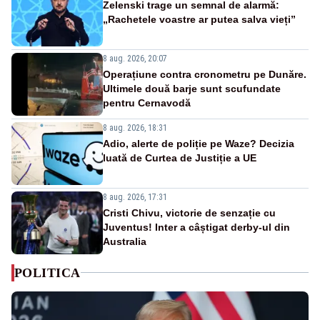
Zelenski trage un semnal de alarmă:
„Rachetele voastre ar putea salva vieți”
8 aug. 2026, 20:07
Operațiune contra cronometru pe Dunăre.
Ultimele două barje sunt scufundate
pentru Cernavodă
8 aug. 2026, 18:31
Adio, alerte de poliție pe Waze? Decizia
luată de Curtea de Justiție a UE
8 aug. 2026, 17:31
Cristi Chivu, victorie de senzație cu
Juventus! Inter a câștigat derby-ul din
Australia
POLITICA