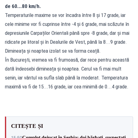
de 60...80 km/h.
Temperaturile maxime se vor încadra între 8 și 17 grade, iar
cele minime vor fi cuprinse între -4 și 6 grade, mai scăzute în
depresiunile Carpaților Orientali până spre -8 grade, dar și mai
ridicate pe litoral și în Dealurile de Vest, până la 8...9 grade.
Dimineața și noaptea izolat se va forma ceață.
În București, vremea va fi frumoasă, dar rece pentru această
dată îndeosebi dimineața și noaptea. Cerul va fi mai mult
senin, iar vântul va sufla slab până la moderat. Temperatura
maximă va fi de 15...16 grade, iar cea minimă de 0...4 grade.
CITEȘTE ȘI
Complot dejucat în Serbia: doi bărbați, suspectați
15:50