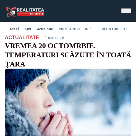
Acasă
Știri
Actualitate
VREMEA 20 OCTOMRBIE. TEMPERATURI SCĂZUTE ÎN TOATĂ ȚARA
·
ACTUALITATE
1 min citire
VREMEA 20 OCTOMRBIE.
TEMPERATURI SCĂZUTE ÎN TOATĂ
ȚARA