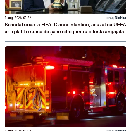
8 aug. 2026, 09:22
Ionuț Nichita
Scandal uriaș la FIFA. Gianni Infantino, acuzat că UEFA
ar fi plătit o sumă de șase cifre pentru o fostă angajată
8 aug. 2026, 09:06
Ionuț Nichita