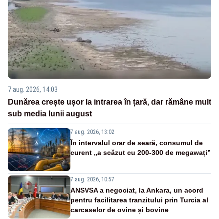
7 aug. 2026, 14:03
Dunărea crește ușor la intrarea în țară, dar rămâne mult
sub media lunii august
7 aug. 2026, 13:02
În intervalul orar de seară, consumul de
curent „a scăzut cu 200-300 de megawați”
7 aug. 2026, 10:57
ANSVSA a negociat, la Ankara, un acord
pentru facilitarea tranzitului prin Turcia al
carcaselor de ovine și bovine