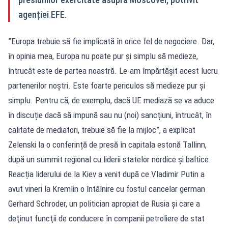
agenției EFE.
”Europa trebuie să fie implicată în orice fel de negociere. Dar,
în opinia mea, Europa nu poate pur și simplu să medieze,
întrucât este de partea noastră. Le-am împărtășit acest lucru
partenerilor noștri. Este foarte periculos să medieze pur și
simplu. Pentru că, de exemplu, dacă UE mediază se va aduce
în discuție dacă să impună sau nu (noi) sancțiuni, întrucât, în
calitate de mediatori, trebuie să fie la mijloc”, a explicat
Zelenski la o conferință de presă în capitala estonă Tallinn,
după un summit regional cu liderii statelor nordice și baltice.
Reacția liderului de la Kiev a venit după ce Vladimir Putin a
avut vineri la Kremlin o întâlnire cu fostul cancelar german
Gerhard Schroder, un politician apropiat de Rusia şi care a
deţinut funcţii de conducere în companii petroliere de stat