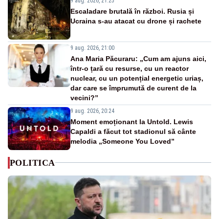
9 aug. 2026, 21:25
Escaladare brutală în război. Rusia și
Ucraina s-au atacat cu drone și rachete
9 aug. 2026, 21:00
Ana Maria Păcuraru: „Cum am ajuns aici,
într-o țară cu resurse, cu un reactor
nuclear, cu un potențial energetic uriaș,
dar care se împrumută de curent de la
vecini?”
9 aug. 2026, 20:24
Moment emoționant la Untold. Lewis
Capaldi a făcut tot stadionul să cânte
melodia „Someone You Loved”
POLITICA