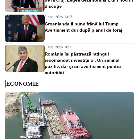
de la Cluj. Legea dezinformării, din nou în
discuție
8 aug. 2026, 13:35
Groenlanda îi pune frână lui Trump.
Avertisment dur după planul de foraj
8 aug. 2026, 10:38
România își păstrează ratingul
recomandat investițiilor. Un semnal
pozitiv, dar și un avertisment pentru
autorități
ECONOMIE