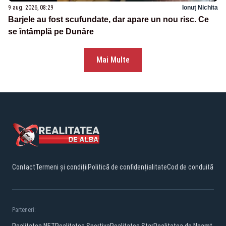
9 aug. 2026, 08:29
Ionuț Nichita
Barjele au fost scufundate, dar apare un nou risc. Ce
se întâmplă pe Dunăre
Mai Multe
Contact
Termeni și condiții
Politică de confidențialitate
Cod de conduită
Parteneri:
Realitatea.NET
Realitatea Sportiva
Realitatea Star
Realitatea de Neamt