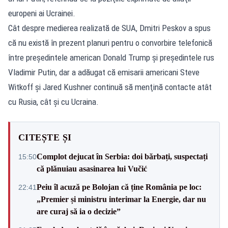
europeni ai Ucrainei.
Cât despre medierea realizată de SUA, Dmitri Peskov a spus
că nu există în prezent planuri pentru o convorbire telefonică
între preşedintele american Donald Trump şi preşedintele rus
Vladimir Putin, dar a adăugat că emisarii americani Steve
Witkoff şi Jared Kushner continuă să menţină contacte atât
cu Rusia, cât şi cu Ucraina.
CITEȘTE ȘI
Complot dejucat în Serbia: doi bărbați, suspectați
15:50
că plănuiau asasinarea lui Vučić
Peiu îl acuză pe Bolojan că ține România pe loc:
22:41
„Premier și ministru interimar la Energie, dar nu
are curaj să ia o decizie”