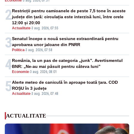
Economie
·
3 aug. 2026, 07:51
energie
2
Restricții pentru camioanele de peste 7,5 tone în aceste
județe din țară: circulația este interzisă luni, între orele
12:00 și 20:00
Actualitate
-
3 aug. 2026, 07:55
3
Senatul începe o nouă sesiune extraordinară pentru
aprobarea unor jaloane din PNRR
Politica
-
3 aug. 2026, 07:58
4
România, la un pas de categoria „junk”. Avertismentul
BNR: „Ne-au mai păsuit pentru câteva luni”
Economie
-
3 aug. 2026, 08:01
5
Alerte meteo de caniculă în aproape toată țara. COD
ROȘU în 3 județe
Actualitate
-
3 aug. 2026, 07:48
ACTUALITATE