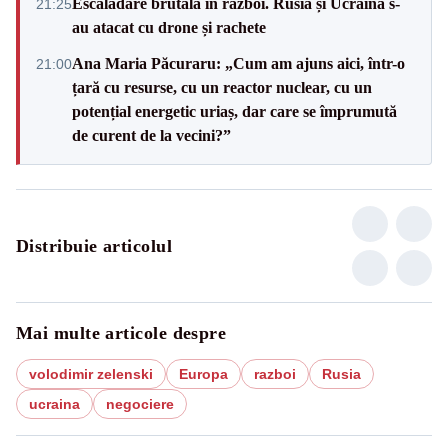
Escaladare brutală în război. Rusia și Ucraina s-
21:25
au atacat cu drone și rachete
Ana Maria Păcuraru: „Cum am ajuns aici, într-o
21:00
țară cu resurse, cu un reactor nuclear, cu un
potențial energetic uriaș, dar care se împrumută
de curent de la vecini?”
Distribuie articolul
Mai multe articole despre
volodimir zelenski
Europa
razboi
Rusia
ucraina
negociere