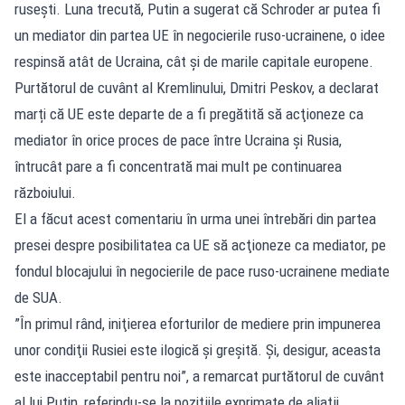
ruseşti. Luna trecută, Putin a sugerat că Schroder ar putea fi
un mediator din partea UE în negocierile ruso-ucrainene, o idee
respinsă atât de Ucraina, cât şi de marile capitale europene.
Purtătorul de cuvânt al Kremlinului, Dmitri Peskov, a declarat
marți că UE este departe de a fi pregătită să acţioneze ca
mediator în orice proces de pace între Ucraina şi Rusia,
întrucât pare a fi concentrată mai mult pe continuarea
războiului.
El a făcut acest comentariu în urma unei întrebări din partea
presei despre posibilitatea ca UE să acţioneze ca mediator, pe
fondul blocajului în negocierile de pace ruso-ucrainene mediate
de SUA.
”În primul rând, iniţierea eforturilor de mediere prin impunerea
unor condiţii Rusiei este ilogică şi greşită. Şi, desigur, aceasta
este inacceptabil pentru noi”, a remarcat purtătorul de cuvânt
al lui Putin, referindu-se la poziţiile exprimate de aliaţii