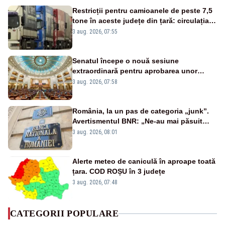
Restricții pentru camioanele de peste 7,5
tone în aceste județe din țară: circulația
este interzisă luni, între orele 12:00 și
3 aug. 2026, 07:55
20:00
Senatul începe o nouă sesiune
extraordinară pentru aprobarea unor
jaloane din PNRR
3 aug. 2026, 07:58
România, la un pas de categoria „junk”.
Avertismentul BNR: „Ne-au mai păsuit
pentru câteva luni”
3 aug. 2026, 08:01
Alerte meteo de caniculă în aproape toată
țara. COD ROȘU în 3 județe
3 aug. 2026, 07:48
CATEGORII POPULARE