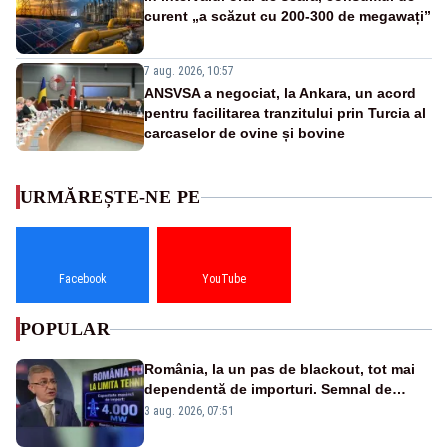
curent „a scăzut cu 200-300 de megawați”
7 aug. 2026, 10:57
ANSVSA a negociat, la Ankara, un acord
pentru facilitarea tranzitului prin Turcia al
carcaselor de ovine și bovine
URMĂREȘTE-NE PE
Facebook
YouTube
POPULAR
România, la un pas de blackout, tot mai
dependentă de importuri. Semnal de
alarmă tras de un expert în energie
3 aug. 2026, 07:51