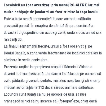
Localnicii au fost avertizați prin mesaj RO-ALERT, iar mai
multe echipaje de jandarmi au fost trimise la fața locului.
Este a treia seară consecutivă în care animalul sălbatic
provoacă panică. În noaptea de sâmbătă spre duminică a
devastat o gospodărie din aceeași zonă, unde a ucis un ied și a
rănit alți doi.
La finalul săptămânii trecute, ursul a fost observat și pe
Dealul Capela, o zonă verde frecventată de localnici care ies la
plimbare în serile caniculare.
Prezența urșilor în apropierea orașului Râmnicu Vâlcea a
devenit tot mai frecventă. Jandarmii îi sfătuiesc pe oameni să
evite pădurile și zonele izolate, mai ales noaptea, și să anunțe
imediat autoritățile la 112 dacă zăresc animale sălbatice.
Locuitorii sunt rugați să nu se apropie de urși, să nu-i
hrănească și nici să nu încerce să-i fotografieze, chiar dacă