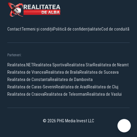
Contact
Termeni și condiții
Politică de confidențialitate
Cod de conduită
Parteneri:
Realitatea.NET
Realitatea Sportiva
Realitatea Star
Realitatea de Neamt
Realitatea de Vrancea
Realitatea de Braila
Realitatea de Suceava
Realitatea de Constanta
Realitatea de Dambovita
Realitatea de Caras-Severin
Realitatea de Arad
Realitatea de Cluj
Realitatea de Craiova
Realitatea de Teleorman
Realitatea de Vaslui
© 2026 PHG Media Invest LLC
Facebook
YouTube