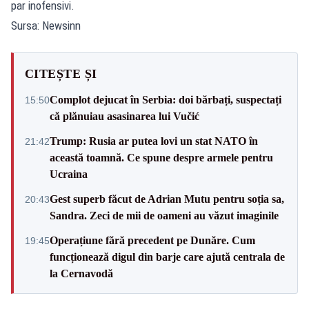
par inofensivi.
Sursa: Newsinn
CITEȘTE ȘI
Complot dejucat în Serbia: doi bărbați, suspectați
15:50
că plănuiau asasinarea lui Vučić
Trump: Rusia ar putea lovi un stat NATO în
21:42
această toamnă. Ce spune despre armele pentru
Ucraina
Gest superb făcut de Adrian Mutu pentru soția sa,
20:43
Sandra. Zeci de mii de oameni au văzut imaginile
Operațiune fără precedent pe Dunăre. Cum
19:45
funcționează digul din barje care ajută centrala de
la Cernavodă