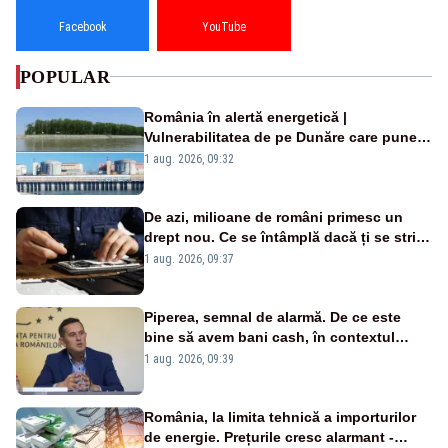
Facebook
YouTube
POPULAR
România în alertă energetică |
Vulnerabilitatea de pe Dunăre care pune
în pericol Centrala Cernavodă era
1 aug. 2026, 09:32
cunoscută de pe vremea lui Ceaușescu
De azi, milioane de români primesc un
drept nou. Ce se întâmplă dacă ți se strică
un produs
1 aug. 2026, 09:37
Piperea, semnal de alarmă. De ce este
bine să avem bani cash, în contextul
alertei energetice?
1 aug. 2026, 09:39
România, la limita tehnică a importurilor
de energie. Prețurile cresc alarmant -