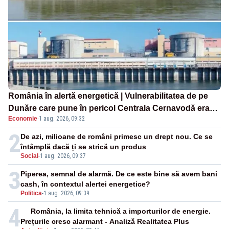
România în alertă energetică | Vulnerabilitatea de pe
Dunăre care pune în pericol Centrala Cernavodă era
Economie
·
1 aug. 2026, 09:32
cunoscută de pe vremea lui Ceaușescu
2
De azi, milioane de români primesc un drept nou. Ce se
întâmplă dacă ți se strică un produs
Social
-
1 aug. 2026, 09:37
3
Piperea, semnal de alarmă. De ce este bine să avem bani
cash, în contextul alertei energetice?
Politica
-
1 aug. 2026, 09:39
4
România, la limita tehnică a importurilor de energie.
Prețurile cresc alarmant - Analiză Realitatea Plus