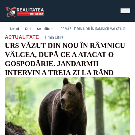
Acasă
Știri
Actualitate
URS VĂZUT DIN NOU ÎN RÂMNICU VÂLCEA, DUPĂ CE A ATACAT O GOSPODĂRIE. JANDARMII INTERVIN A TREIA ZI LA RÂND
·
ACTUALITATE
1 min citire
URS VĂZUT DIN NOU ÎN RÂMNICU
VÂLCEA, DUPĂ CE A ATACAT O
GOSPODĂRIE. JANDARMII
INTERVIN A TREIA ZI LA RÂND