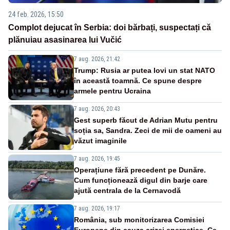
24 feb. 2026, 15:50
Complot dejucat în Serbia: doi bărbați, suspectați că
plănuiau asasinarea lui Vučić
7 aug. 2026, 21:42
Trump: Rusia ar putea lovi un stat NATO
în această toamnă. Ce spune despre
armele pentru Ucraina
7 aug. 2026, 20:43
Gest superb făcut de Adrian Mutu pentru
soția sa, Sandra. Zeci de mii de oameni au
văzut imaginile
7 aug. 2026, 19:45
Operațiune fără precedent pe Dunăre.
Cum funcționează digul din barje care
ajută centrala de la Cernavodă
7 aug. 2026, 19:17
România, sub monitorizarea Comisiei
Europene din cauza crizei energetice. Ce