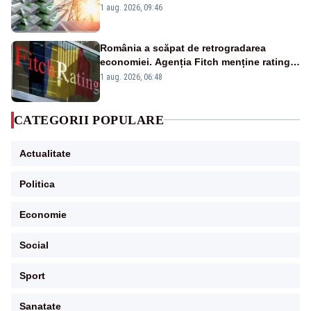
Analiză Realitatea Plus
1 aug. 2026, 09:46
România a scăpat de retrogradarea
economiei. Agenția Fitch menține ratingul
„BBB-” cu perspectivă negativă
1 aug. 2026, 06:48
CATEGORII POPULARE
Actualitate
Politica
Economie
Social
Sport
Sanatate