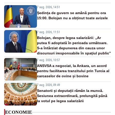
7 aug. 2026, 14:51
Ședința de guvern se amână pentru ora
15:00. Bolojan nu a obținut toate avizele
7 aug. 2026, 11:51
Bolojan, despre legea salarizării: „Ar
putea fi adoptată în perioada următoare.
S-a întârziat depunerea din cauza unor
discursuri iresponsabile în spaţiul public”
7 aug. 2026, 10:57
ANSVSA a negociat, la Ankara, un acord
pentru facilitarea tranzitului prin Turcia al
carcaselor de ovine și bovine
7 aug. 2026, 09:49
Senatorii și deputații rămân la muncă.
Sesiunea extraordinară, prelungită până
la votul pe legea salarizării
ECONOMIE