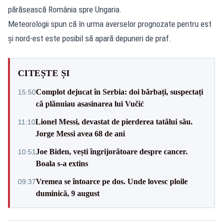
părăsească România spre Ungaria.
Meteorologii spun că în urma averselor prognozate pentru est
şi nord-est este posibil să apară depuneri de praf.
CITEȘTE ȘI
Complot dejucat în Serbia: doi bărbați, suspectați
15:50
că plănuiau asasinarea lui Vučić
Lionel Messi, devastat de pierderea tatălui său.
11:10
Jorge Messi avea 68 de ani
Joe Biden, vești îngrijorătoare despre cancer.
10:51
Boala s-a extins
Vremea se întoarce pe dos. Unde lovesc ploile
09:37
duminică, 9 august