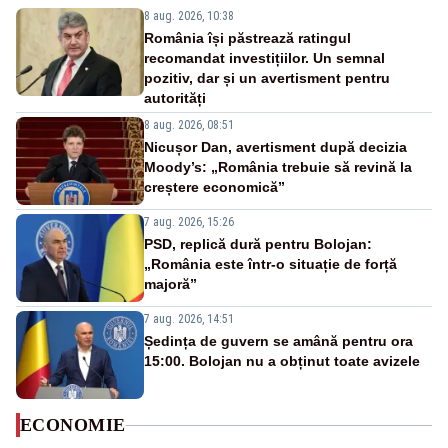
8 aug. 2026, 10:38
România își păstrează ratingul
recomandat investițiilor. Un semnal
pozitiv, dar și un avertisment pentru
autorități
8 aug. 2026, 08:51
Nicușor Dan, avertisment după decizia
Moody’s: „România trebuie să revină la
creștere economică”
7 aug. 2026, 15:26
PSD, replică dură pentru Bolojan:
„România este într-o situație de forță
majoră”
7 aug. 2026, 14:51
Ședința de guvern se amână pentru ora
15:00. Bolojan nu a obținut toate avizele
ECONOMIE