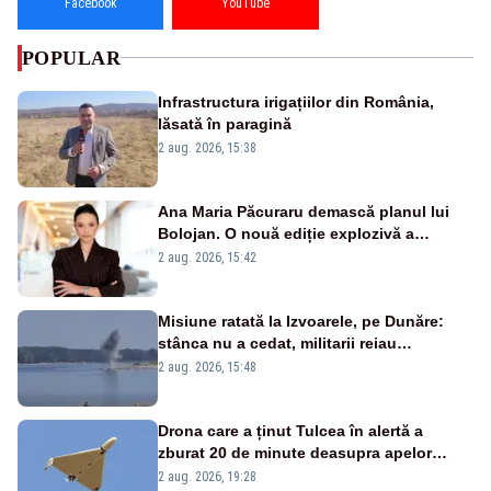
Facebook
YouTube
POPULAR
Infrastructura irigațiilor din România,
lăsată în paragină
2 aug. 2026, 15:38
Ana Maria Păcuraru demască planul lui
Bolojan. O nouă ediție explozivă a
emisiunii „Miza Zilei” la Realitatea PLUS
2 aug. 2026, 15:42
Misiune ratată la Izvoarele, pe Dunăre:
stânca nu a cedat, militarii reiau
detonările luni – VIDEO
2 aug. 2026, 15:48
Drona care a ținut Tulcea în alertă a
zburat 20 de minute deasupra apelor
României. Au fost ridicate două F-16
2 aug. 2026, 19:28