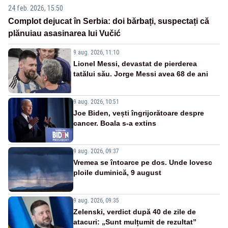
24 feb. 2026, 15:50
Complot dejucat în Serbia: doi bărbați, suspectați că
plănuiau asasinarea lui Vučić
9 aug. 2026, 11:10
Lionel Messi, devastat de pierderea
tatălui său. Jorge Messi avea 68 de ani
9 aug. 2026, 10:51
Joe Biden, vești îngrijorătoare despre
cancer. Boala s-a extins
9 aug. 2026, 09:37
Vremea se întoarce pe dos. Unde lovesc
ploile duminică, 9 august
9 aug. 2026, 09:35
Zelenski, verdict după 40 de zile de
atacuri: „Sunt mulțumit de rezultat”