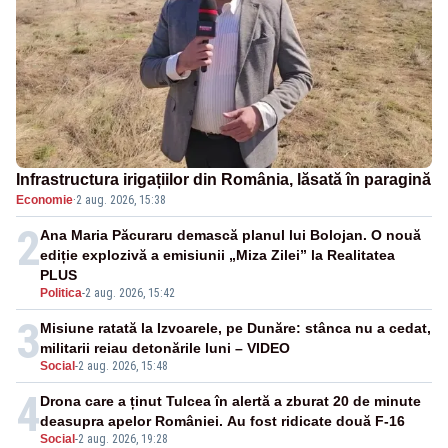
Infrastructura irigațiilor din România, lăsată în paragină
Economie
·
2 aug. 2026, 15:38
2
Ana Maria Păcuraru demască planul lui Bolojan. O nouă
ediție explozivă a emisiunii „Miza Zilei” la Realitatea
PLUS
Politica
-
2 aug. 2026, 15:42
3
Misiune ratată la Izvoarele, pe Dunăre: stânca nu a cedat,
militarii reiau detonările luni – VIDEO
Social
-
2 aug. 2026, 15:48
4
Drona care a ținut Tulcea în alertă a zburat 20 de minute
deasupra apelor României. Au fost ridicate două F-16
Social
-
2 aug. 2026, 19:28