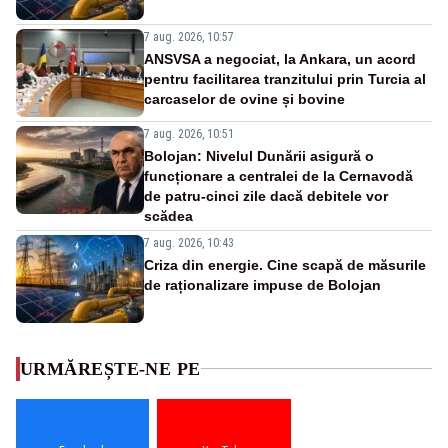
7 aug. 2026, 10:57
ANSVSA a negociat, la Ankara, un acord
pentru facilitarea tranzitului prin Turcia al
carcaselor de ovine și bovine
7 aug. 2026, 10:51
Bolojan: Nivelul Dunării asigură o
funcționare a centralei de la Cernavodă
de patru-cinci zile dacă debitele vor
scădea
7 aug. 2026, 10:43
Criza din energie. Cine scapă de măsurile
de raționalizare impuse de Bolojan
URMĂREȘTE-NE PE