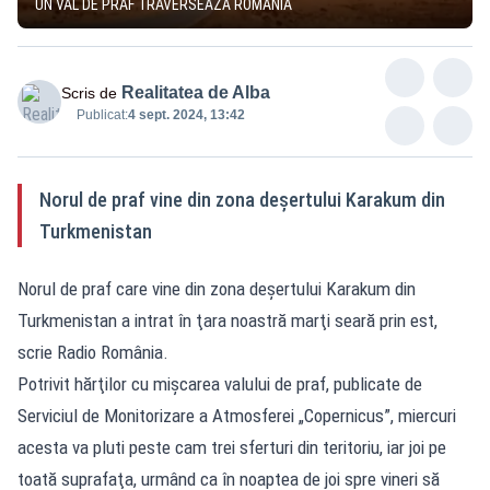
UN VAL DE PRAF TRAVERSEAZĂ ROMÂNIA
Realitatea de Alba
Scris de
Publicat:
4 sept. 2024, 13:42
Norul de praf vine din zona deşertului Karakum din
Turkmenistan
Norul de praf care vine din zona deşertului Karakum din
Turkmenistan a intrat în ţara noastră marţi seară prin est,
scrie Radio România.
Potrivit hărţilor cu mişcarea valului de praf, publicate de
Serviciul de Monitorizare a Atmosferei „Copernicus”, miercuri
acesta va pluti peste cam trei sferturi din teritoriu, iar joi pe
toată suprafaţa, urmând ca în noaptea de joi spre vineri să