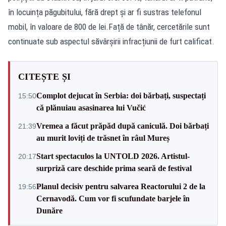
în locuința păgubitului, fără drept și ar fi sustras telefonul
mobil, în valoare de 800 de lei.Față de tânăr, cercetările sunt
continuate sub aspectul săvârșirii infracțiunii de furt calificat.
CITEȘTE ȘI
Complot dejucat în Serbia: doi bărbați, suspectați
15:50
că plănuiau asasinarea lui Vučić
Vremea a făcut prăpăd după caniculă. Doi bărbați
21:39
au murit loviți de trăsnet în râul Mureș
Start spectaculos la UNTOLD 2026. Artistul-
20:17
surpriză care deschide prima seară de festival
Planul decisiv pentru salvarea Reactorului 2 de la
19:56
Cernavodă. Cum vor fi scufundate barjele în
Dunăre