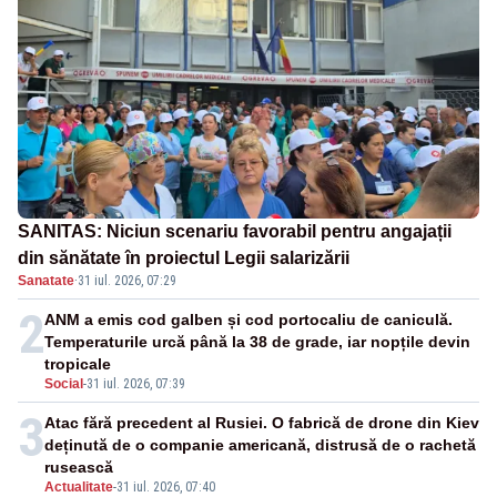
SANITAS: Niciun scenariu favorabil pentru angajații
din sănătate în proiectul Legii salarizării
Sanatate
·
31 iul. 2026, 07:29
2
ANM a emis cod galben și cod portocaliu de caniculă.
Temperaturile urcă până la 38 de grade, iar nopțile devin
tropicale
Social
-
31 iul. 2026, 07:39
3
Atac fără precedent al Rusiei. O fabrică de drone din Kiev
deținută de o companie americană, distrusă de o rachetă
rusească
Actualitate
-
31 iul. 2026, 07:40