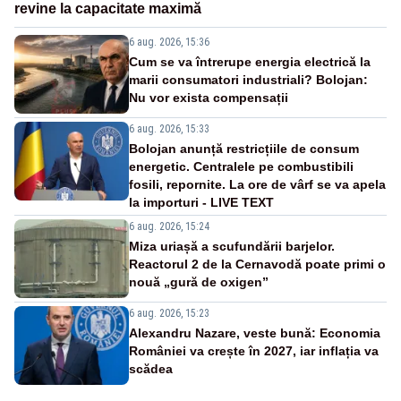
revine la capacitate maximă
6 aug. 2026, 15:36
Cum se va întrerupe energia electrică la
marii consumatori industriali? Bolojan:
Nu vor exista compensații
6 aug. 2026, 15:33
Bolojan anunță restricțiile de consum
energetic. Centralele pe combustibili
fosili, repornite. La ore de vârf se va apela
la importuri - LIVE TEXT
6 aug. 2026, 15:24
Miza uriașă a scufundării barjelor.
Reactorul 2 de la Cernavodă poate primi o
nouă „gură de oxigen”
6 aug. 2026, 15:23
Alexandru Nazare, veste bună: Economia
României va crește în 2027, iar inflația va
scădea