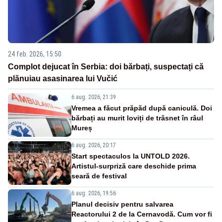
24 feb. 2026, 15:50
Complot dejucat în Serbia: doi bărbați, suspectați că
plănuiau asasinarea lui Vučić
6 aug. 2026, 21:39
Vremea a făcut prăpăd după caniculă. Doi
bărbați au murit loviți de trăsnet în râul
Mureș
6 aug. 2026, 20:17
Start spectaculos la UNTOLD 2026.
Artistul-surpriză care deschide prima
seară de festival
6 aug. 2026, 19:56
Planul decisiv pentru salvarea
Reactorului 2 de la Cernavodă. Cum vor fi