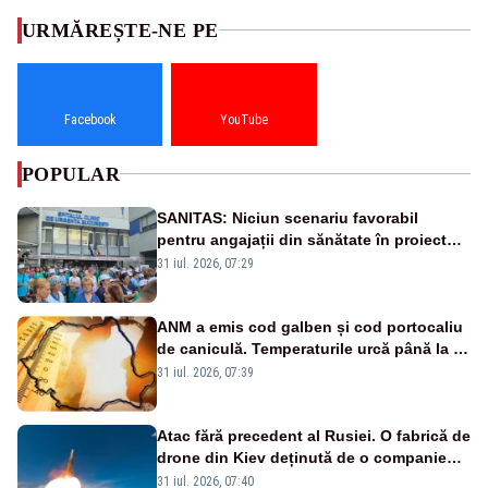
URMĂREȘTE-NE PE
Facebook
YouTube
POPULAR
SANITAS: Niciun scenariu favorabil
pentru angajații din sănătate în proiectul
Legii salarizării
31 iul. 2026, 07:29
ANM a emis cod galben și cod portocaliu
de caniculă. Temperaturile urcă până la 38
de grade, iar nopțile devin tropicale
31 iul. 2026, 07:39
Atac fără precedent al Rusiei. O fabrică de
drone din Kiev deținută de o companie
americană, distrusă de o rachetă
31 iul. 2026, 07:40