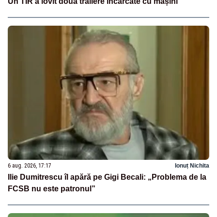
Un TIR a lovit două trailere încărcate cu mașini
6 aug. 2026, 17:17
Ionuț Nichita
Ilie Dumitrescu îl apără pe Gigi Becali: „Problema de la
FCSB nu este patronul”