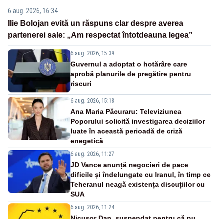
6 aug. 2026, 16:34
Ilie Bolojan evită un răspuns clar despre averea
partenerei sale: „Am respectat întotdeauna legea”
6 aug. 2026, 15:39
Guvernul a adoptat o hotărâre care
aprobă planurile de pregătire pentru
riscuri
6 aug. 2026, 15:18
Ana Maria Păcuraru: Televiziunea
Poporului solicită investigarea deciziilor
luate în această perioadă de criză
enegetică
6 aug. 2026, 11:27
JD Vance anunță negocieri de pace
dificile și îndelungate cu Iranul, în timp ce
Teheranul neagă existența discuțiilor cu
SUA
6 aug. 2026, 11:24
Nicușor Dan, suspendat pentru că nu