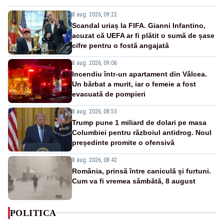
8 aug. 2026, 09:22
Scandal uriaș la FIFA. Gianni Infantino,
acuzat că UEFA ar fi plătit o sumă de șase
cifre pentru o fostă angajată
8 aug. 2026, 09:06
Incendiu într-un apartament din Vâlcea.
Un bărbat a murit, iar o femeie a fost
evacuată de pompieri
8 aug. 2026, 08:53
Trump pune 1 miliard de dolari pe masa
Columbiei pentru războiul antidrog. Noul
președinte promite o ofensivă
8 aug. 2026, 08:42
România, prinsă între caniculă și furtuni.
Cum va fi vremea sâmbătă, 8 august
POLITICA