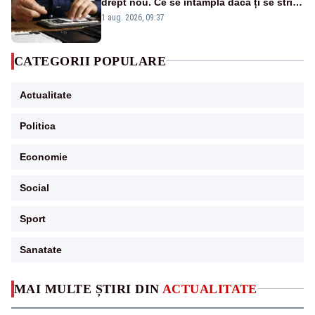
drept nou. Ce se întâmplă dacă ți se strică
un produs
1 aug. 2026, 09:37
CATEGORII POPULARE
Actualitate
Politica
Economie
Social
Sport
Sanatate
MAI MULTE ȘTIRI DIN
ACTUALITATE