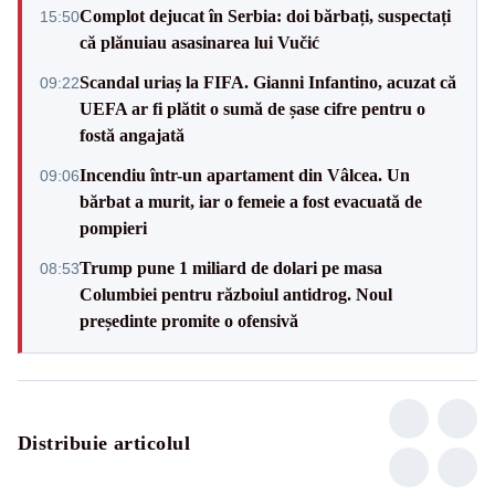
Complot dejucat în Serbia: doi bărbați, suspectați
15:50
că plănuiau asasinarea lui Vučić
Scandal uriaș la FIFA. Gianni Infantino, acuzat că
09:22
UEFA ar fi plătit o sumă de șase cifre pentru o
fostă angajată
Incendiu într-un apartament din Vâlcea. Un
09:06
bărbat a murit, iar o femeie a fost evacuată de
pompieri
Trump pune 1 miliard de dolari pe masa
08:53
Columbiei pentru războiul antidrog. Noul
președinte promite o ofensivă
Distribuie articolul