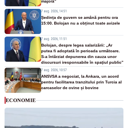
majoră”
7 aug. 2026, 14:51
Ședința de guvern se amână pentru ora
15:00. Bolojan nu a obținut toate avizele
7 aug. 2026, 11:51
Bolojan, despre legea salarizării: „Ar
putea fi adoptată în perioada următoare.
S-a întârziat depunerea din cauza unor
discursuri iresponsabile în spaţiul public”
7 aug. 2026, 10:57
ANSVSA a negociat, la Ankara, un acord
pentru facilitarea tranzitului prin Turcia al
carcaselor de ovine și bovine
ECONOMIE