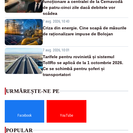
funcționare a centralei de la Cernavodă
de patru-cinci zile dacă debitele vor
scădea
7 aug. 2026, 10:43
Criza din energie. Cine scapă de măsurile
de raționalizare impuse de Bolojan
7 aug. 2026, 10:01
Tarifele pentru rovinietă și sistemul
TollRo se aplică de la 1 octombrie 2026.
Ce se schimbă pentru șoferi și
transportatori
URMĂREȘTE-NE PE
Facebook
YouTube
POPULAR