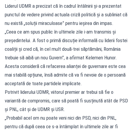
Liderul UDMR a precizat că în cadrul întâlnirii și-a prezentat
punctul de vedere privind actuala criză politică și a subliniat că
nu există „soluții miraculoase” pentru ieșirea din impas.
„Ceea ce am spus public în ultimele zile i-am transmis și
președintelui. A fost o primă discuție informală cu liderii fostei
coaliții și cred că, în cel mult două-trei săptămâni, România
trebuie să aibă un nou Guvern”, a afirmat Kelemen Hunor.
Acesta consideră că refacerea alianței de guvernare este cea
mai stabilă opțiune, însă admite că va fi nevoie de o persoană
acceptată de toate partidele implicate.
Potrivit liderului UDMR, viitorul premier ar trebui să fie o
variantă de compromis, care să poată fi susținută atât de PSD
și PNL, cât și de UDMR și USR.
„Probabil acel om nu poate veni nici din PSD, nici din PNL,
pentru că după ceea ce s-a întâmplat în ultimele zile ar fi