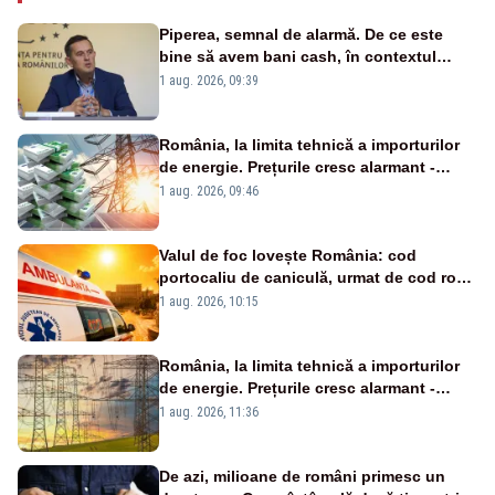
Piperea, semnal de alarmă. De ce este
bine să avem bani cash, în contextul
alertei energetice?
1 aug. 2026, 09:39
România, la limita tehnică a importurilor
de energie. Prețurile cresc alarmant -
Analiză Realitatea Plus
1 aug. 2026, 09:46
Valul de foc lovește România: cod
portocaliu de caniculă, urmat de cod roșu
duminică. Temperaturile urcă spre 40°C
1 aug. 2026, 10:15
România, la limita tehnică a importurilor
de energie. Prețurile cresc alarmant -
Analiză Realitatea Plus
1 aug. 2026, 11:36
De azi, milioane de români primesc un