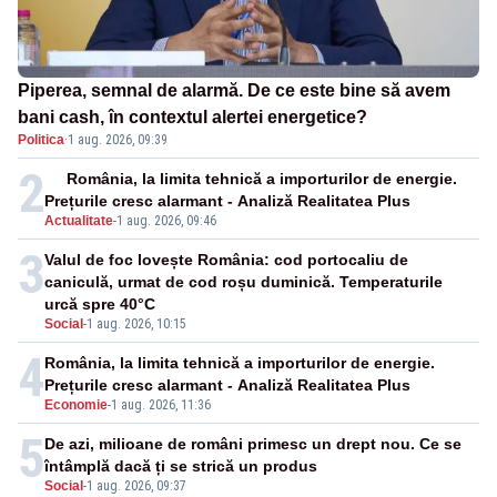
Piperea, semnal de alarmă. De ce este bine să avem
bani cash, în contextul alertei energetice?
Politica
·
1 aug. 2026, 09:39
2
România, la limita tehnică a importurilor de energie.
Prețurile cresc alarmant - Analiză Realitatea Plus
Actualitate
-
1 aug. 2026, 09:46
3
Valul de foc lovește România: cod portocaliu de
caniculă, urmat de cod roșu duminică. Temperaturile
urcă spre 40°C
Social
-
1 aug. 2026, 10:15
4
România, la limita tehnică a importurilor de energie.
Prețurile cresc alarmant - Analiză Realitatea Plus
Economie
-
1 aug. 2026, 11:36
5
De azi, milioane de români primesc un drept nou. Ce se
întâmplă dacă ți se strică un produs
Social
-
1 aug. 2026, 09:37