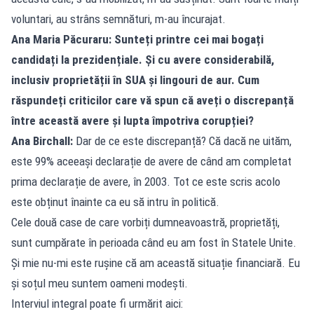
voluntari, au strâns semnături, m-au încurajat.
Ana Maria Păcuraru: Sunteți printre cei mai bogați
candidați la prezidențiale. Și cu avere considerabilă,
inclusiv proprietății în SUA și lingouri de aur. Cum
răspundeți criticilor care vă spun că aveți o discrepanță
între această avere și lupta împotriva corupției?
Ana Birchall:
Dar de ce este discrepanță? Că dacă ne uităm,
este 99% aceeași declarație de avere de când am completat
prima declarație de avere, în 2003. Tot ce este scris acolo
este obținut înainte ca eu să intru în politică.
Cele două case de care vorbiți dumneavoastră, proprietăți,
sunt cumpărate în perioada când eu am fost în Statele Unite.
Și mie nu-mi este rușine că am această situație financiară. Eu
și soțul meu suntem oameni modești.
Interviul integral poate fi urmărit aici: