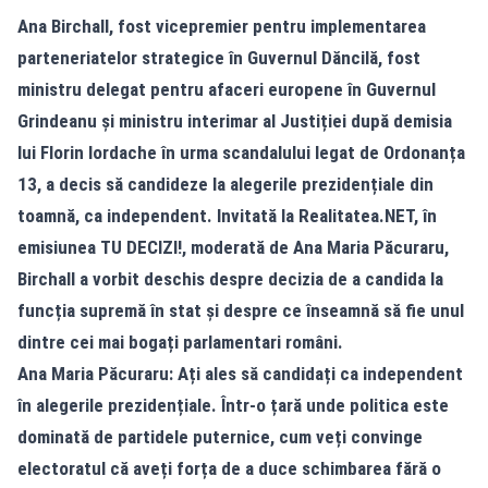
Ana Birchall, fost vicepremier pentru implementarea
parteneriatelor strategice în Guvernul Dăncilă, fost
ministru delegat pentru afaceri europene în Guvernul
Grindeanu și ministru interimar al Justiției după demisia
lui Florin Iordache în urma scandalului legat de Ordonanța
13, a decis să candideze la alegerile prezidențiale din
toamnă, ca independent. Invitată la
Realitatea.NET
, în
emisiunea TU DECIZI!, moderată de Ana Maria Păcuraru,
Birchall a vorbit deschis despre decizia de a candida la
funcția supremă în stat și despre ce înseamnă să fie unul
dintre cei mai bogați parlamentari români.
Ana Maria Păcuraru: Ați ales să candidați ca independent
în alegerile prezidențiale. Într-o țară unde politica este
dominată de partidele puternice, cum veți convinge
electoratul că aveți forța de a duce schimbarea fără o