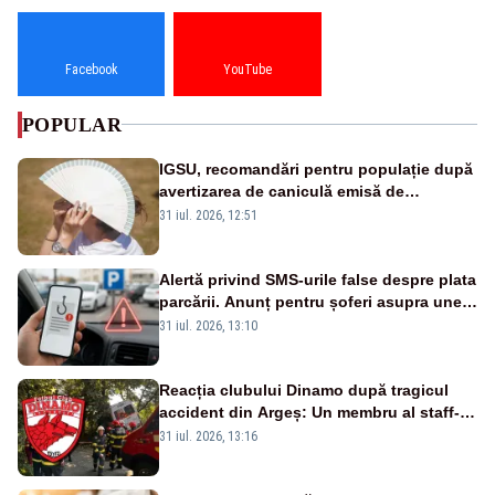
Facebook
YouTube
POPULAR
IGSU, recomandări pentru populație după
avertizarea de caniculă emisă de
meteorologi
31 iul. 2026, 12:51
Alertă privind SMS-urile false despre plata
parcării. Anunț pentru șoferi asupra unei
noi metode de fraudă online
31 iul. 2026, 13:10
Reacția clubului Dinamo după tragicul
accident din Argeș: Un membru al staff-
ului medical a murit, antrenorul Adrian
31 iul. 2026, 13:16
Ropotan este în spital