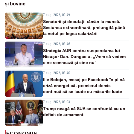
și bovine
7 aug. 2026, 09:49
Senatorii și deputații rămân la muncă.
Sesiunea extraordinară, prelungită până
la votul pe legea salarizării
7 aug. 2026, 08:46
Strategia AUR pentru suspendarea lui
Nicușor Dan. Dungaciu: „Vrem să vedem
cine semnează și cine nu”
7 aug. 2026, 08:40
Ilie Bolojan, mesaj pe Facebook în plină
criză energetică: premierul demis
continuă să se laude cu măsurile luate
7 aug. 2026, 08:03
Trump neagă că SUA se confruntă cu un
deficit de armament
ECONOMIE