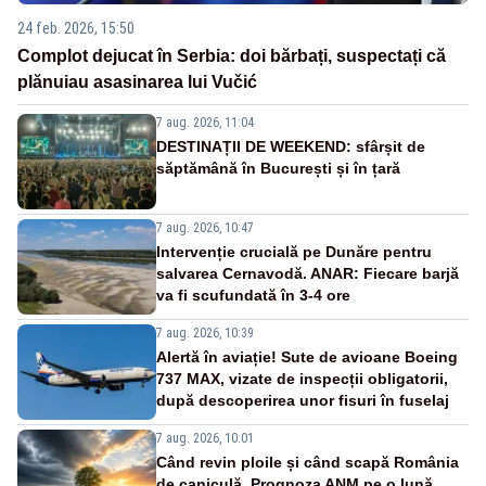
24 feb. 2026, 15:50
Complot dejucat în Serbia: doi bărbați, suspectați că
plănuiau asasinarea lui Vučić
7 aug. 2026, 11:04
DESTINAȚII DE WEEKEND: sfârșit de
săptămână în București și în țară
7 aug. 2026, 10:47
Intervenție crucială pe Dunăre pentru
salvarea Cernavodă. ANAR: Fiecare barjă
va fi scufundată în 3-4 ore
7 aug. 2026, 10:39
Alertă în aviație! Sute de avioane Boeing
737 MAX, vizate de inspecții obligatorii,
după descoperirea unor fisuri în fuselaj
7 aug. 2026, 10:01
Când revin ploile și când scapă România
de caniculă. Prognoza ANM pe o lună