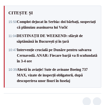
CITEȘTE ȘI
Complot dejucat în Serbia: doi bărbați, suspectați
15:50
că plănuiau asasinarea lui Vučić
DESTINAȚII DE WEEKEND: sfârșit de
11:04
săptămână în București și în țară
Intervenție crucială pe Dunăre pentru salvarea
10:47
Cernavodă. ANAR: Fiecare barjă va fi scufundată
în 3-4 ore
Alertă în aviație! Sute de avioane Boeing 737
10:39
MAX, vizate de inspecții obligatorii, după
descoperirea unor fisuri în fuselaj