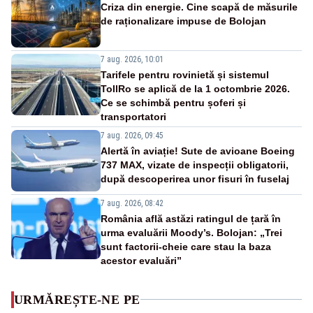
Criza din energie. Cine scapă de măsurile
de raționalizare impuse de Bolojan
7 aug. 2026, 10:01
Tarifele pentru rovinietă și sistemul
TollRo se aplică de la 1 octombrie 2026.
Ce se schimbă pentru șoferi și
transportatori
7 aug. 2026, 09:45
Alertă în aviație! Sute de avioane Boeing
737 MAX, vizate de inspecții obligatorii,
după descoperirea unor fisuri în fuselaj
7 aug. 2026, 08:42
România află astăzi ratingul de țară în
urma evaluării Moody’s. Bolojan: „Trei
sunt factorii-cheie care stau la baza
acestor evaluări”
URMĂREȘTE-NE PE