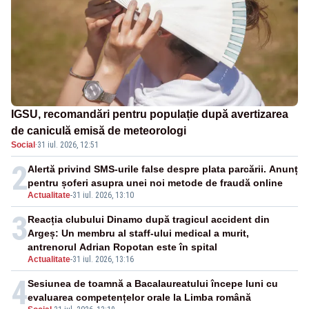
IGSU, recomandări pentru populație după avertizarea
de caniculă emisă de meteorologi
Social
·
31 iul. 2026, 12:51
2
Alertă privind SMS-urile false despre plata parcării. Anunț
pentru șoferi asupra unei noi metode de fraudă online
Actualitate
-
31 iul. 2026, 13:10
3
Reacția clubului Dinamo după tragicul accident din
Argeș: Un membru al staff-ului medical a murit,
antrenorul Adrian Ropotan este în spital
Actualitate
-
31 iul. 2026, 13:16
4
Sesiunea de toamnă a Bacalaureatului începe luni cu
evaluarea competențelor orale la Limba română