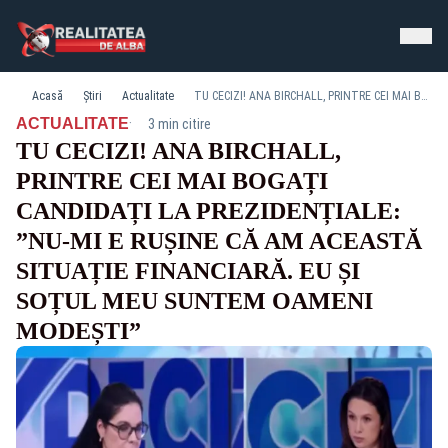
Acasă
Știri
Actualitate
TU CECIZI! ANA BIRCHALL, PRINTRE CEI MAI BOGAȚI CANDIDAȚI LA PREZIDENȚIALE: ”NU-MI E RUȘINE CĂ AM ACEASTĂ SITUAȚIE FINANCIARĂ. EU ȘI SOȚUL MEU SUNTEM OAMENI MODEȘTI”
·
ACTUALITATE
3 min citire
TU CECIZI! ANA BIRCHALL,
PRINTRE CEI MAI BOGAȚI
CANDIDAȚI LA PREZIDENȚIALE:
”NU-MI E RUȘINE CĂ AM ACEASTĂ
SITUAȚIE FINANCIARĂ. EU ȘI
SOȚUL MEU SUNTEM OAMENI
MODEȘTI”