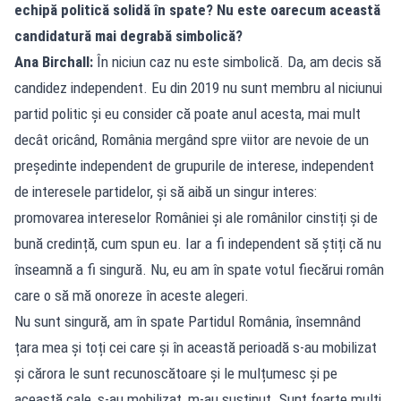
echipă politică solidă în spate? Nu este oarecum această
candidatură mai degrabă simbolică?
Ana Birchall:
În niciun caz nu este simbolică. Da, am decis să
candidez independent. Eu din 2019 nu sunt membru al niciunui
partid politic și eu consider că poate anul acesta, mai mult
decât oricând, România mergând spre viitor are nevoie de un
președinte independent de grupurile de interese, independent
de interesele partidelor, și să aibă un singur interes:
promovarea intereselor României și ale românilor cinstiți și de
bună credință, cum spun eu. Iar a fi independent să știți că nu
înseamnă a fi singură. Nu, eu am în spate votul fiecărui român
care o să mă onoreze în aceste alegeri.
Nu sunt singură, am în spate Partidul România, însemnând
țara mea și toți cei care și în această perioadă s-au mobilizat
și cărora le sunt recunoscătoare și le mulțumesc și pe
această cale, s-au mobilizat, m-au susținut. Sunt foarte mulți