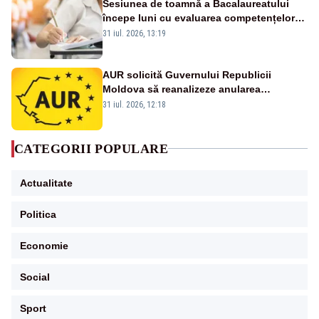
Sesiunea de toamnă a Bacalaureatului
începe luni cu evaluarea competențelor
orale la Limba română
31 iul. 2026, 13:19
AUR solicită Guvernului Republicii
Moldova să reanalizeze anularea
concertului de Ziua Limbii Române
31 iul. 2026, 12:18
CATEGORII POPULARE
Actualitate
Politica
Economie
Social
Sport