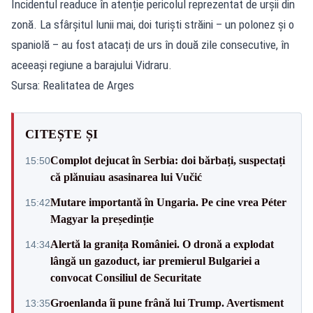
Incidentul readuce în atenție pericolul reprezentat de urșii din
zonă. La sfârșitul lunii mai, doi turiști străini – un polonez și o
spaniolă – au fost atacați de urs în două zile consecutive, în
aceeași regiune a barajului Vidraru.
Sursa: Realitatea de Arges
CITEȘTE ȘI
Complot dejucat în Serbia: doi bărbați, suspectați
15:50
că plănuiau asasinarea lui Vučić
Mutare importantă în Ungaria. Pe cine vrea Péter
15:42
Magyar la președinție
Alertă la granița României. O dronă a explodat
14:34
lângă un gazoduct, iar premierul Bulgariei a
convocat Consiliul de Securitate
Groenlanda îi pune frână lui Trump. Avertisment
13:35