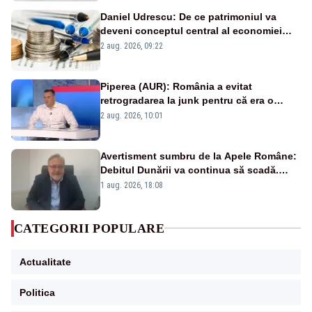
Daniel Udrescu: De ce patrimoniul va
deveni conceptul central al economiei
viitoare?
2 aug. 2026, 09:22
Piperea (AUR): România a evitat
retrogradarea la junk pentru că era o
catastrofă pentru bănci și fondurile de
2 aug. 2026, 10:01
pensii
Avertisment sumbru de la Apele Române:
Debitul Dunării va continua să scadă.
Cernavodă s-ar putea închide în 4 zile
1 aug. 2026, 18:08
CATEGORII POPULARE
Actualitate
Politica