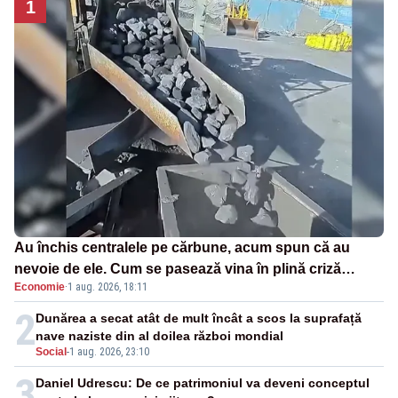
1
Au închis centralele pe cărbune, acum spun că au
nevoie de ele. Cum se pasează vina în plină criză
Economie
·
1 aug. 2026, 18:11
energetică
2
Dunărea a secat atât de mult încât a scos la suprafață
nave naziste din al doilea război mondial
Social
-
1 aug. 2026, 23:10
3
Daniel Udrescu: De ce patrimoniul va deveni conceptul