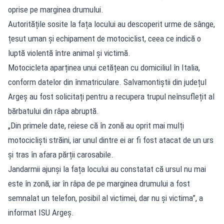
oprise pe marginea drumului.
Autoritățile sosite la fața locului au descoperit urme de sânge,
țesut uman și echipament de motociclist, ceea ce indică o
luptă violentă între animal și victimă.
Motocicleta aparținea unui cetățean cu domiciliul în Italia,
conform datelor din înmatriculare. Salvamontiștii din județul
Argeș au fost solicitați pentru a recupera trupul neînsuflețit al
bărbatului din râpa abruptă.
„Din primele date, reiese că în zonă au oprit mai mulți
motocicliști străini, iar unul dintre ei ar fi fost atacat de un urs
și tras în afara părții carosabile.
Jandarmii ajunși la fața locului au constatat că ursul nu mai
este în zonă, iar în râpa de pe marginea drumului a fost
semnalat un telefon, posibil al victimei, dar nu și victima”, a
informat ISU Argeș.