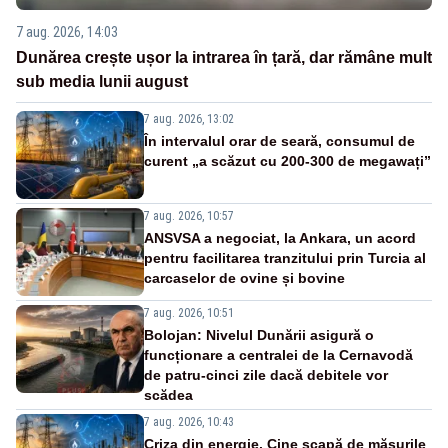
7 aug. 2026, 14:03
Dunărea crește ușor la intrarea în țară, dar rămâne mult
sub media lunii august
7 aug. 2026, 13:02
În intervalul orar de seară, consumul de
curent „a scăzut cu 200-300 de megawați”
7 aug. 2026, 10:57
ANSVSA a negociat, la Ankara, un acord
pentru facilitarea tranzitului prin Turcia al
carcaselor de ovine și bovine
7 aug. 2026, 10:51
Bolojan: Nivelul Dunării asigură o
funcționare a centralei de la Cernavodă
de patru-cinci zile dacă debitele vor
scădea
7 aug. 2026, 10:43
Criza din energie. Cine scapă de măsurile