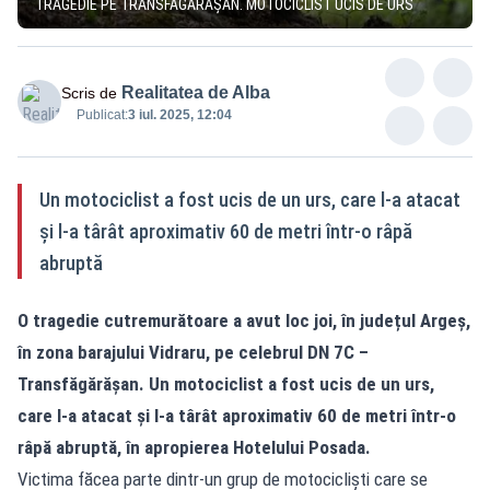
TRAGEDIE PE TRANSFĂGĂRĂȘAN. MOTOCICLIST UCIS DE URS
Realitatea de Alba
Scris de
Publicat:
3 iul. 2025, 12:04
Un motociclist a fost ucis de un urs, care l-a atacat
și l-a târât aproximativ 60 de metri într-o râpă
abruptă
O tragedie cutremurătoare a avut loc joi, în județul Argeș,
în zona barajului Vidraru, pe celebrul DN 7C –
Transfăgărășan. Un motociclist a fost ucis de un urs,
care l-a atacat și l-a târât aproximativ 60 de metri într-o
râpă abruptă, în apropierea Hotelului Posada.
Victima făcea parte dintr-un grup de motocicliști care se