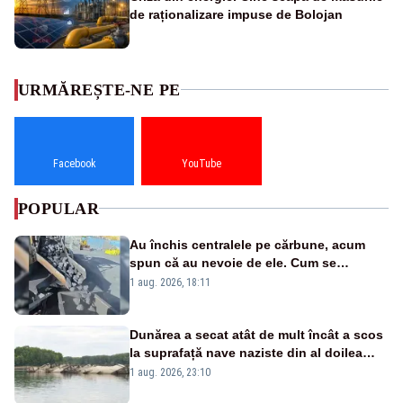
de raționalizare impuse de Bolojan
URMĂREȘTE-NE PE
Facebook
YouTube
POPULAR
Au închis centralele pe cărbune, acum
spun că au nevoie de ele. Cum se
pasează vina în plină criză energetică
1 aug. 2026, 18:11
Dunărea a secat atât de mult încât a scos
la suprafață nave naziste din al doilea
război mondial
1 aug. 2026, 23:10