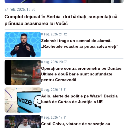
24 feb. 2026, 15:50
Complot dejucat în Serbia: doi bărbați, suspectați că
plănuiau asasinarea lui Vučić
8 aug. 2026, 21:42
Zelenski trage un semnal de alarmă:
„Rachetele voastre ar putea salva vieți”
8 aug. 2026, 20:07
Operațiune contra cronometru pe Dunăre.
Ultimele două barje sunt scufundate
pentru Cernavodă
8 aug. 2026, 18:31
Adio, alerte de poliție pe Waze? Decizia
luată de Curtea de Justiție a UE
8 aug. 2026, 17:31
Cristi Chivu, victorie de senzație cu