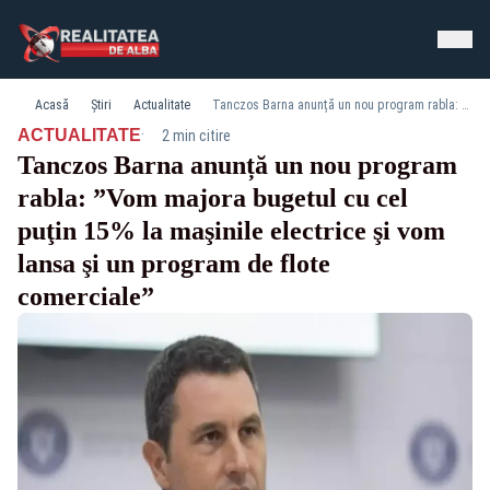
Acasă
Știri
Actualitate
Tanczos Barna anunță un nou program rabla: ”Vom majora bugetul cu cel puţin 15% la maşinile electrice şi vom lansa şi un program de flote comerciale”
·
ACTUALITATE
2 min citire
Tanczos Barna anunță un nou program
rabla: ”Vom majora bugetul cu cel
puţin 15% la maşinile electrice şi vom
lansa şi un program de flote
comerciale”