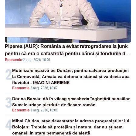
Piperea (AUR): România a evitat retrogradarea la junk
pentru că era o catastrofă pentru bănci și fondurile de
Economie
·
2 aug. 2026, 10:01
pensii
2
Mobilizare masivă pe Dunăre, pentru salvarea producției
la Cernavodă. Armata va detona o stâncă și va devia apa
fluviului - IMAGINI AERIENE
Economie
-
2 aug. 2026, 10:07
3
Dorina Barcari dă în vileag șmecheria înghețării pensiilor.
Sumele uriașe pierdute de fiecare român
Economie
-
2 aug. 2026, 10:09
4
Mihai Chirica, atac devastator la adresa progresiștilor lui
Bolojan: Trebuie să protejăm și natura, dar nu șținem
omaneii în stare permanentă de alertă