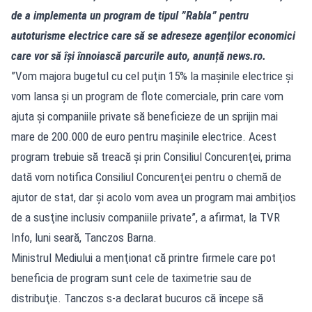
de a implementa un program de tipul ”Rabla” pentru
autoturisme electrice care să se adreseze agenţilor economici
care vor să îşi înnoiască parcurile auto, anunță news.ro.
”Vom majora bugetul cu cel puţin 15% la maşinile electrice şi
vom lansa şi un program de flote comerciale, prin care vom
ajuta şi companiile private să beneficieze de un sprijin mai
mare de 200.000 de euro pentru maşinile electrice. Acest
program trebuie să treacă şi prin Consiliul Concurenţei, prima
dată vom notifica Consiliul Concurenţei pentru o chemă de
ajutor de stat, dar şi acolo vom avea un program mai ambiţios
de a susţine inclusiv companiile private”, a afirmat, la TVR
Info, luni seară, Tanczos Barna.
Ministrul Mediului a menţionat că printre firmele care pot
beneficia de program sunt cele de taximetrie sau de
distribuţie. Tanczos s-a declarat bucuros că începe să