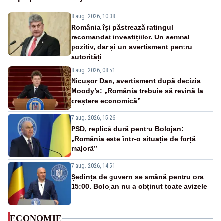
8 aug. 2026, 10:38
România își păstrează ratingul
recomandat investițiilor. Un semnal
pozitiv, dar și un avertisment pentru
autorități
8 aug. 2026, 08:51
Nicușor Dan, avertisment după decizia
Moody’s: „România trebuie să revină la
creștere economică”
7 aug. 2026, 15:26
PSD, replică dură pentru Bolojan:
„România este într-o situație de forță
majoră”
7 aug. 2026, 14:51
Ședința de guvern se amână pentru ora
15:00. Bolojan nu a obținut toate avizele
ECONOMIE