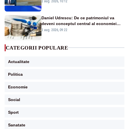
protejăm și natura, dar nu șținem omaneii
2 aug. 2026, 10:12
în stare permanentă de alertă
Daniel Udrescu: De ce patrimoniul va
deveni conceptul central al economiei
viitoare?
2 aug. 2026, 09:22
CATEGORII POPULARE
Actualitate
Politica
Economie
Social
Sport
Sanatate