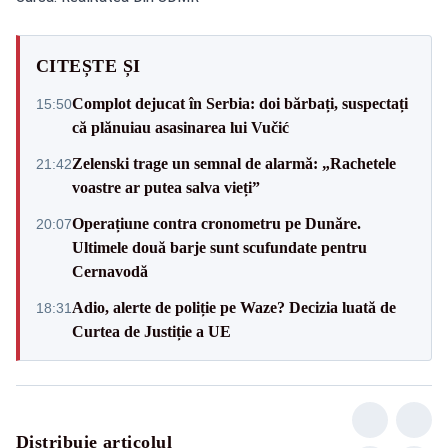
CITEȘTE ȘI
Complot dejucat în Serbia: doi bărbați, suspectați
15:50
că plănuiau asasinarea lui Vučić
Zelenski trage un semnal de alarmă: „Rachetele
21:42
voastre ar putea salva vieți”
Operațiune contra cronometru pe Dunăre.
20:07
Ultimele două barje sunt scufundate pentru
Cernavodă
Adio, alerte de poliție pe Waze? Decizia luată de
18:31
Curtea de Justiție a UE
Distribuie articolul