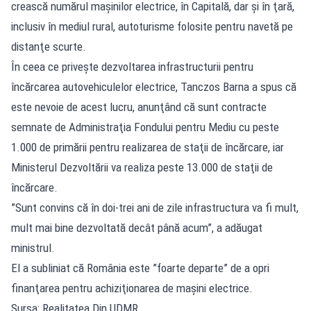
crească numărul maşinilor electrice, în Capitală, dar şi în ţară,
inclusiv în mediul rural, autoturisme folosite pentru navetă pe
distanţe scurte.
În ceea ce priveşte dezvoltarea infrastructurii pentru
încărcarea autovehiculelor electrice, Tanczos Barna a spus că
este nevoie de acest lucru, anunţând că sunt contracte
semnate de Administraţia Fondului pentru Mediu cu peste
1.000 de primării pentru realizarea de staţii de încărcare, iar
Ministerul Dezvoltării va realiza peste 13.000 de staţii de
încărcare.
”Sunt convins că în doi-trei ani de zile infrastructura va fi mult,
mult mai bine dezvoltată decât până acum”, a adăugat
ministrul.
El a subliniat că România este ”foarte departe” de a opri
finanţarea pentru achiziţionarea de maşini electrice.
Sursa: Realitatea Din UDMR