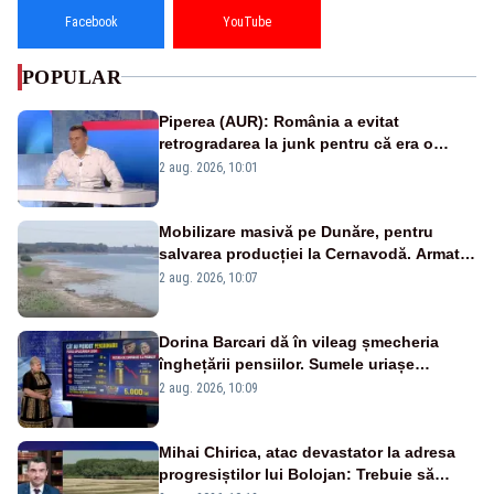
Facebook
YouTube
POPULAR
Piperea (AUR): România a evitat
retrogradarea la junk pentru că era o
catastrofă pentru bănci și fondurile de
2 aug. 2026, 10:01
pensii
Mobilizare masivă pe Dunăre, pentru
salvarea producției la Cernavodă. Armata
va detona o stâncă și va devia apa
2 aug. 2026, 10:07
fluviului - IMAGINI AERIENE
Dorina Barcari dă în vileag șmecheria
înghețării pensiilor. Sumele uriașe
pierdute de fiecare român
2 aug. 2026, 10:09
Mihai Chirica, atac devastator la adresa
progresiștilor lui Bolojan: Trebuie să