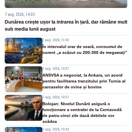
7 aug. 2026, 14:03
Dunărea crește ușor la intrarea în țară, dar rămâne mult
sub media lunii august
7 aug. 2026, 13:02
În intervalul orar de seară, consumul de
curent „a scăzut cu 200-300 de megawați”
7 aug. 2026, 10:57
ANSVSA a negociat, la Ankara, un acord
pentru facilitarea tranzitului prin Turcia al
carcaselor de ovine și bovine
7 aug. 2026, 10:51
Bolojan: Nivelul Dunării asigură o
funcționare a centralei de la Cernavodă
de patru-cinci zile dacă debitele vor
scădea
7 aug. 2026, 10:43