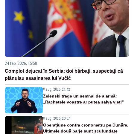
24 feb. 2026, 15:50
Complot dejucat în Serbia: doi bărbați, suspectați că
plănuiau asasinarea lui Vučić
8 aug. 2026, 21:42
Zelenski trage un semnal de alarmă:
„Rachetele voastre ar putea salva vieți”
8 aug. 2026, 20:07
Operațiune contra cronometru pe Dunăre.
Ultimele două barje sunt scufundate