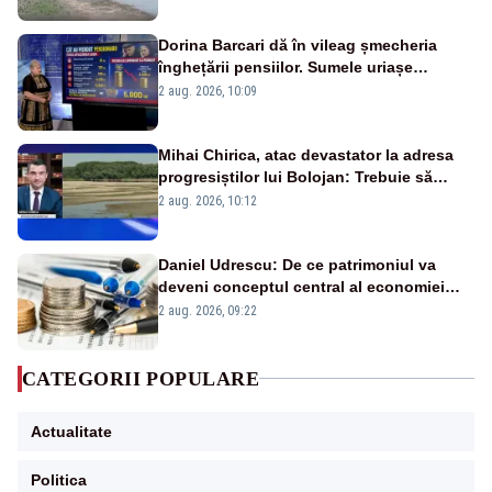
fluviului - IMAGINI AERIENE
Dorina Barcari dă în vileag șmecheria
înghețării pensiilor. Sumele uriașe
pierdute de fiecare român
2 aug. 2026, 10:09
Mihai Chirica, atac devastator la adresa
progresiștilor lui Bolojan: Trebuie să
protejăm și natura, dar nu șținem omaneii
2 aug. 2026, 10:12
în stare permanentă de alertă
Daniel Udrescu: De ce patrimoniul va
deveni conceptul central al economiei
viitoare?
2 aug. 2026, 09:22
CATEGORII POPULARE
Actualitate
Politica