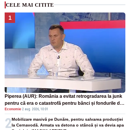
CELE MAI CITITE
1
Piperea (AUR): România a evitat retrogradarea la junk
pentru că era o catastrofă pentru bănci și fondurile de
Economie
·
2 aug. 2026, 10:01
pensii
2
Mobilizare masivă pe Dunăre, pentru salvarea producției
la Cernavodă. Armata va detona o stâncă și va devia apa