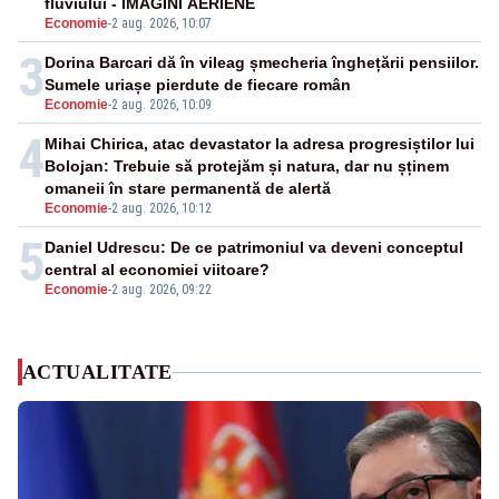
fluviului - IMAGINI AERIENE
Economie
-
2 aug. 2026, 10:07
3
Dorina Barcari dă în vileag șmecheria înghețării pensiilor.
Sumele uriașe pierdute de fiecare român
Economie
-
2 aug. 2026, 10:09
4
Mihai Chirica, atac devastator la adresa progresiștilor lui
Bolojan: Trebuie să protejăm și natura, dar nu șținem
omaneii în stare permanentă de alertă
Economie
-
2 aug. 2026, 10:12
5
Daniel Udrescu: De ce patrimoniul va deveni conceptul
central al economiei viitoare?
Economie
-
2 aug. 2026, 09:22
ACTUALITATE