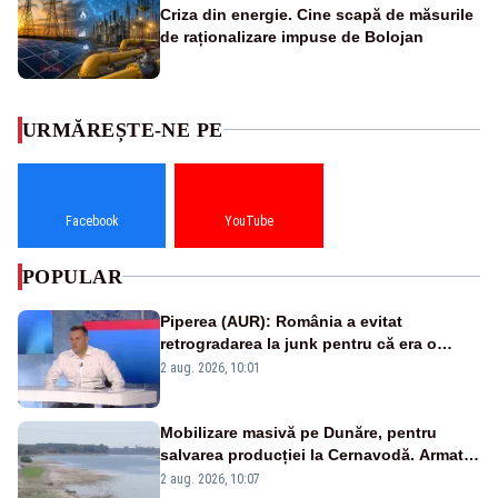
Criza din energie. Cine scapă de măsurile
de raționalizare impuse de Bolojan
URMĂREȘTE-NE PE
Facebook
YouTube
POPULAR
Piperea (AUR): România a evitat
retrogradarea la junk pentru că era o
catastrofă pentru bănci și fondurile de
2 aug. 2026, 10:01
pensii
Mobilizare masivă pe Dunăre, pentru
salvarea producției la Cernavodă. Armata
va detona o stâncă și va devia apa
2 aug. 2026, 10:07