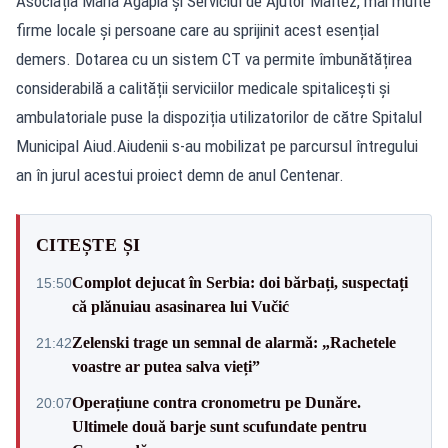
Asociația Maria Agapia și Serviciul de Ajutor Maltez, mai multe
firme locale și persoane care au sprijinit acest esențial
demers. Dotarea cu un sistem CT va permite îmbunătățirea
considerabilă a calității serviciilor medicale spitalicești și
ambulatoriale puse la dispoziția utilizatorilor de către Spitalul
Municipal Aiud.Aiudenii s-au mobilizat pe parcursul întregului
an în jurul acestui proiect demn de anul Centenar.
CITEȘTE ȘI
Complot dejucat în Serbia: doi bărbați, suspectați
15:50
că plănuiau asasinarea lui Vučić
Zelenski trage un semnal de alarmă: „Rachetele
21:42
voastre ar putea salva vieți”
Operațiune contra cronometru pe Dunăre.
20:07
Ultimele două barje sunt scufundate pentru