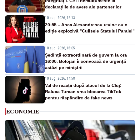
integrității. Ce îl nemulțumește la
declarațiile de avere ale partenerilor
10 aug. 2026, 16:13
20:55 – Anca Alexandrescu revine cu o
ediție explozivă "Culisele Statului Paralel”
10 aug. 2026, 15:05
Ședință extraordinară de guvern la ora
16:00. Bolojan îi convoacă de urgență
astăzi pe miniștrii
10 aug. 2026, 14:58
Val de reacții după atacul de la Cluj:
Raluca Turcan vrea blocarea TikTok
pentru răspândire de fake news
ECONOMIE