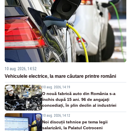
10 aug. 2026, 14:52
Vehiculele electrice, la mare căutare printre români
10 aug. 2026, 14:19
O nouă fabrică auto din România s-a
închis după 15 ani. 96 de angajați
concediați, în plin declin al industriei
10 aug. 2026, 14:12
Noi discuții tehnice pe tema legii
salarizării, la Palatul Cotroceni