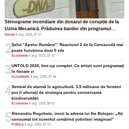
Stenograme incendiare din dosarul de corupție de la
Uzina Mecanică. Prăduirea banilor din programul
Social
·
4 aug. 2026, 07:37
SAFE, interceptată de DNA
2
Șeful "Apelor Române": Reactorul 2 de la Cernavodă mai
poate funcționa doar 5 zile
Economie
-
4 aug. 2026, 07:41
3
UNTOLD 2026, line-up complet. Ce artiști sunt programați
în fiecare zi
Actualitate
-
4 aug. 2026, 07:44
4
Semnal de alarmă în agricultură. 3,5 milioane de fermieri
pot fi afectați de strategia pentru conservarea
biodiversității
Economie
-
4 aug. 2026, 08:03
5
Alexandru Rogobete, ironii la adresa lui Ilie Bolojan: „Ați
consumat tot curentul urmărind șobolani imaginari”
Politica
-
4 aug. 2026, 07:34