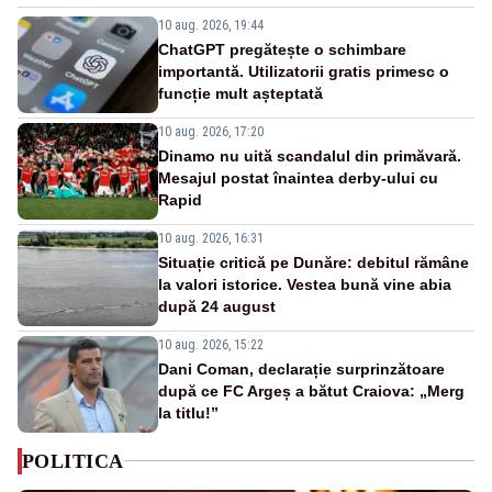
10 aug. 2026, 19:44
ChatGPT pregătește o schimbare
importantă. Utilizatorii gratis primesc o
funcție mult așteptată
10 aug. 2026, 17:20
Dinamo nu uită scandalul din primăvară.
Mesajul postat înaintea derby-ului cu
Rapid
10 aug. 2026, 16:31
Situație critică pe Dunăre: debitul rămâne
la valori istorice. Vestea bună vine abia
după 24 august
10 aug. 2026, 15:22
Dani Coman, declarație surprinzătoare
după ce FC Argeș a bătut Craiova: „Merg
la titlu!”
POLITICA