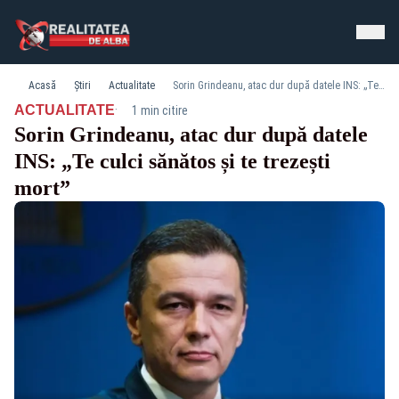
Acasă
Știri
Actualitate
Sorin Grindeanu, atac dur după datele INS: „Te culci sănătos și te trezești mort”
·
ACTUALITATE
1 min citire
Sorin Grindeanu, atac dur după datele
INS: „Te culci sănătos și te trezești
mort”