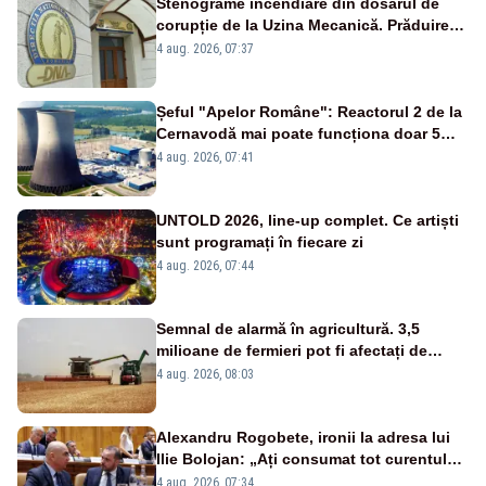
Stenograme incendiare din dosarul de
corupție de la Uzina Mecanică. Prăduirea
banilor din programul SAFE, interceptată
4 aug. 2026, 07:37
de DNA
Șeful "Apelor Române": Reactorul 2 de la
Cernavodă mai poate funcționa doar 5
zile
4 aug. 2026, 07:41
UNTOLD 2026, line-up complet. Ce artiști
sunt programați în fiecare zi
4 aug. 2026, 07:44
Semnal de alarmă în agricultură. 3,5
milioane de fermieri pot fi afectați de
strategia pentru conservarea
4 aug. 2026, 08:03
biodiversității
Alexandru Rogobete, ironii la adresa lui
Ilie Bolojan: „Ați consumat tot curentul
urmărind șobolani imaginari”
4 aug. 2026, 07:34