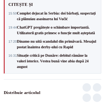
CITEȘTE ȘI
Complot dejucat în Serbia: doi bărbați, suspectați
15:50
că plănuiau asasinarea lui Vučić
ChatGPT pregătește o schimbare importantă.
19:44
Utilizatorii gratis primesc o funcție mult așteptată
Dinamo nu uită scandalul din primăvară. Mesajul
17:20
postat înaintea derby-ului cu Rapid
Situație critică pe Dunăre: debitul rămâne la
16:31
valori istorice. Vestea bună vine abia după 24
august
Distribuie articolul