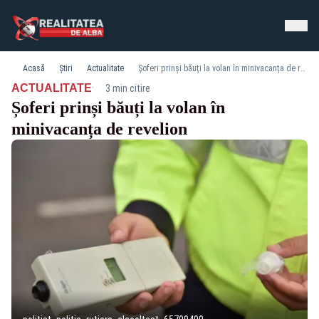
Acasă
Știri
Actualitate
Șoferi prinși băuți la volan în minivacanța de revelion
·
ACTUALITATE
3 min citire
Șoferi prinși băuți la volan în
minivacanța de revelion