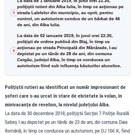
La data de 1 ianuarie 2019, în jurul orei 22.30,
poliţiştii rutieri din Alba Iulia, în timp ce acţionau pe
strada Lalelelor din municipiu, au oprit, pentru
3
control, un autoturism condus de un bărbat de 46
de ani, din Alba Iulia.
La data de 02 ianuarie 2019, în jurul orei 22.30,
poliţişti de ordine publică din Blaj, în timp ce
acţionau pe strada Principală din Mănărade, l-au
4
depistat pe un tânăr de 28 de ani, din comuna
Cergău, judeţul Alba, în timp ce conducea un
autoturism fiind sub influenţa băuturilor alcoolice.
Polițiștii rutieri au identificat un număr impresionant de
șoferi care s-au urcat în stare de ebrietate la volan, în
minivacanța de revelion, la nivelul județului Alba.
La data de 30 decembrie 2018, poliţiştii Secției 7 Poliție Rurală
Sebeș l-au depistat pe un tânăr de 23 de ani, din comuna Daia
Română, în timp ce conducea un autoturism, pe DJ 106 K, fiind