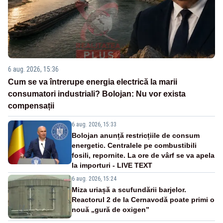
6 aug. 2026, 15:36
Cum se va întrerupe energia electrică la marii
consumatori industriali? Bolojan: Nu vor exista
compensații
6 aug. 2026, 15:33
Bolojan anunță restricțiile de consum
energetic. Centralele pe combustibili
fosili, repornite. La ore de vârf se va apela
la importuri - LIVE TEXT
6 aug. 2026, 15:24
Miza uriașă a scufundării barjelor.
Reactorul 2 de la Cernavodă poate primi o
nouă „gură de oxigen”