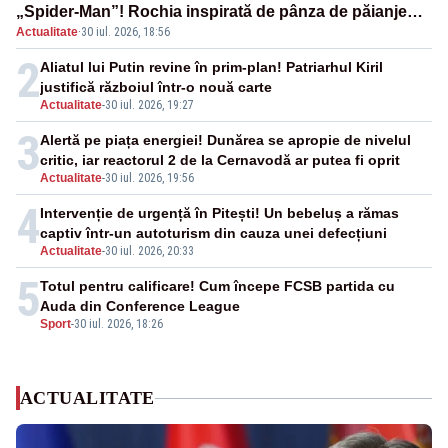
„Spider-Man”! Rochia inspirată de pânza de păianjen a
Actualitate
·
30 iul. 2026, 18:56
făcut senzație
2
Aliatul lui Putin revine în prim-plan! Patriarhul Kiril
justifică războiul într-o nouă carte
Actualitate
-
30 iul. 2026, 19:27
3
Alertă pe piața energiei! Dunărea se apropie de nivelul
critic, iar reactorul 2 de la Cernavodă ar putea fi oprit
Actualitate
-
30 iul. 2026, 19:56
4
Intervenție de urgență în Pitești! Un bebeluș a rămas
captiv într-un autoturism din cauza unei defecțiuni
Actualitate
-
30 iul. 2026, 20:33
5
Totul pentru calificare! Cum începe FCSB partida cu
Auda din Conference League
Sport
-
30 iul. 2026, 18:26
ACTUALITATE