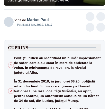
politist_politie_rutiera_alcooltest_65709400
Marius Paul
Scris de
Publicat:
3 ian. 2019, 12:17
CUPRINS
Polițiștii rutieri au identificat un număr impresionant
de șoferi care s-au urcat în stare de ebrietate la
1
volan, în minivacanța de revelion, la nivelul
județului Alba.
În 31 decembrie 2018, în jurul orei 06.20, poliţiştii
rutieri din Aiud, în timp ce acţionau pe Drumul
National 1, pe raza localității Mirăslău, au oprit,
2
pentru control, un autoturism condus de un bărbat
de 34 de ani, din Luduş, judeţul Mureş.