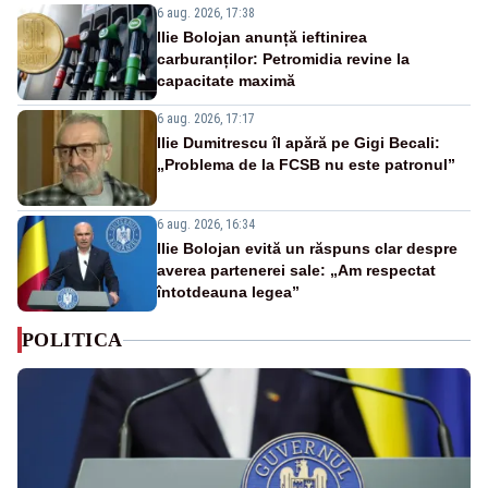
6 aug. 2026, 17:38
Ilie Bolojan anunță ieftinirea
carburanților: Petromidia revine la
capacitate maximă
6 aug. 2026, 17:17
Ilie Dumitrescu îl apără pe Gigi Becali:
„Problema de la FCSB nu este patronul”
6 aug. 2026, 16:34
Ilie Bolojan evită un răspuns clar despre
averea partenerei sale: „Am respectat
întotdeauna legea”
POLITICA