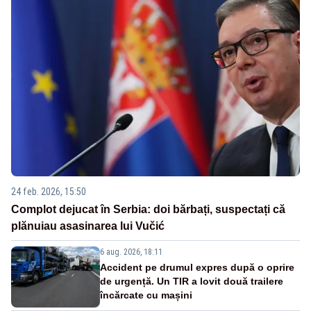
24 feb. 2026, 15:50
Complot dejucat în Serbia: doi bărbați, suspectați că
plănuiau asasinarea lui Vučić
6 aug. 2026, 18:11
Accident pe drumul expres după o oprire
de urgență. Un TIR a lovit două trailere
încărcate cu mașini