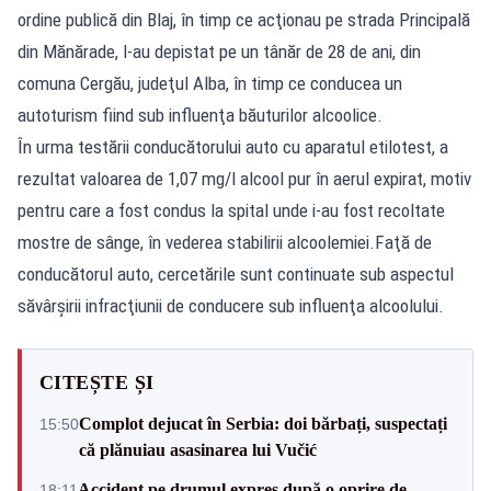
ordine publică din Blaj, în timp ce acţionau pe strada Principală
din Mănărade, l-au depistat pe un tânăr de 28 de ani, din
comuna Cergău, judeţul Alba, în timp ce conducea un
autoturism fiind sub influenţa băuturilor alcoolice.
În urma testării conducătorului auto cu aparatul etilotest, a
rezultat valoarea de 1,07 mg/l alcool pur în aerul expirat, motiv
pentru care a fost condus la spital unde i-au fost recoltate
mostre de sânge, în vederea stabilirii alcoolemiei.Faţă de
conducătorul auto, cercetările sunt continuate sub aspectul
săvârşirii infracţiunii de conducere sub influenţa alcoolului.
CITEȘTE ȘI
Complot dejucat în Serbia: doi bărbați, suspectați
15:50
că plănuiau asasinarea lui Vučić
Accident pe drumul expres după o oprire de
18:11