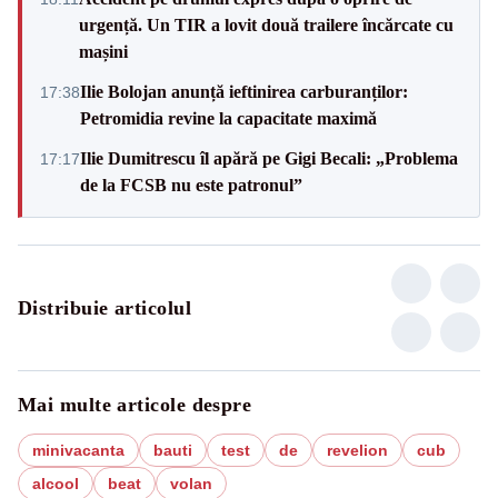
urgență. Un TIR a lovit două trailere încărcate cu
mașini
Ilie Bolojan anunță ieftinirea carburanților:
17:38
Petromidia revine la capacitate maximă
Ilie Dumitrescu îl apără pe Gigi Becali: „Problema
17:17
de la FCSB nu este patronul”
Distribuie articolul
Mai multe articole despre
minivacanta
bauti
test
de
revelion
cub
alcool
beat
volan