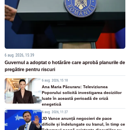
6 aug. 2026, 15:39
Guvernul a adoptat o hotărâre care aprobă planurile de
pregătire pentru riscuri
6 aug. 2026, 15:18
Ana Maria Păcuraru: Televiziunea
Poporului solicită investigarea deciziilor
luate în această perioadă de criză
enegetică
6 aug. 2026, 11:27
JD Vance anunță negocieri de pace
dificile și îndelungate cu Iranul, în timp ce
Teheranul neagă existența discuțiilor cu