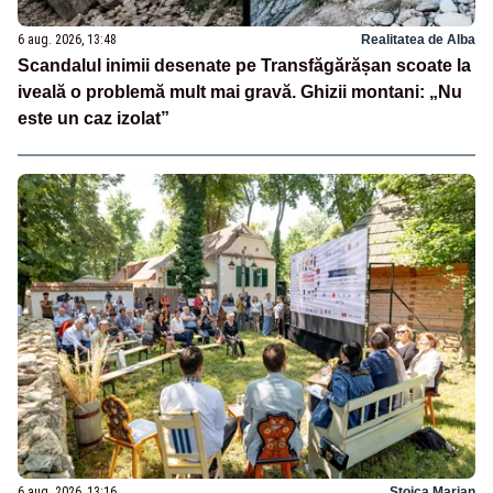
6 aug. 2026, 13:48
Realitatea de Alba
Scandalul inimii desenate pe Transfăgărășan scoate la
iveală o problemă mult mai gravă. Ghizii montani: „Nu
este un caz izolat”
6 aug. 2026, 13:16
Stoica Marian