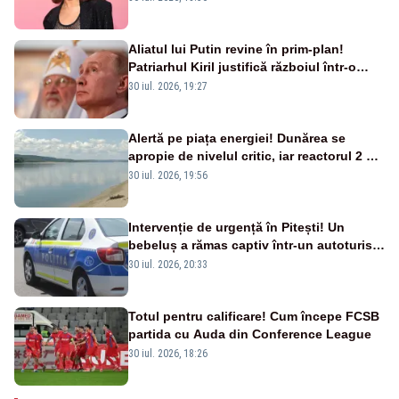
Aliatul lui Putin revine în prim-plan!
Patriarhul Kiril justifică războiul într-o
nouă carte
30 iul. 2026, 19:27
Alertă pe piața energiei! Dunărea se
apropie de nivelul critic, iar reactorul 2 de
la Cernavodă ar putea fi oprit
30 iul. 2026, 19:56
Intervenție de urgență în Pitești! Un
bebeluș a rămas captiv într-un autoturism
din cauza unei defecțiuni
30 iul. 2026, 20:33
Totul pentru calificare! Cum începe FCSB
partida cu Auda din Conference League
30 iul. 2026, 18:26