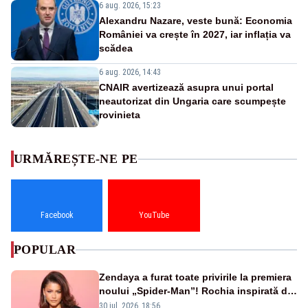
6 aug. 2026, 15:23
Alexandru Nazare, veste bună: Economia
României va crește în 2027, iar inflația va
scădea
6 aug. 2026, 14:43
CNAIR avertizează asupra unui portal
neautorizat din Ungaria care scumpește
rovinieta
URMĂREȘTE-NE PE
Facebook
YouTube
POPULAR
Zendaya a furat toate privirile la premiera
noului „Spider-Man”! Rochia inspirată de
pânza de păianjen a făcut senzație
30 iul. 2026, 18:56