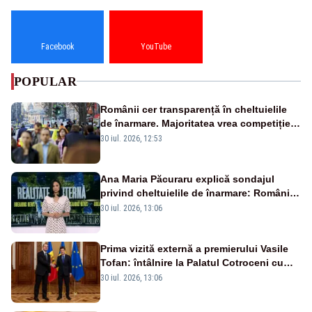
Facebook
YouTube
POPULAR
Românii cer transparență în cheltuielile
de înarmare. Majoritatea vrea competiție
reală și industrie locală – SONDAJ
30 iul. 2026, 12:53
Ana Maria Păcuraru explică sondajul
privind cheltuielile de înarmare: Românii
cer transparență în achiziții și un echilibru
30 iul. 2026, 13:06
între partenerii externi
Prima vizită externă a premierului Vasile
Tofan: întâlnire la Palatul Cotroceni cu
președintele Nicușor Dan
30 iul. 2026, 13:06