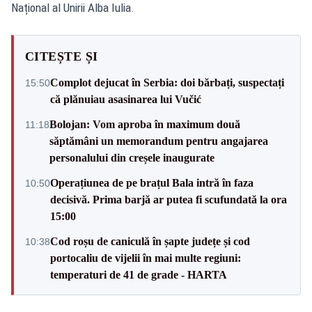
Național al Unirii Alba Iulia.
CITEȘTE ȘI
Complot dejucat în Serbia: doi bărbați, suspectați
15:50
că plănuiau asasinarea lui Vučić
Bolojan: Vom aproba în maximum două
11:18
săptămâni un memorandum pentru angajarea
personalului din creșele inaugurate
Operațiunea de pe brațul Bala intră în faza
10:50
decisivă. Prima barjă ar putea fi scufundată la ora
15:00
Cod roșu de caniculă în șapte județe și cod
10:38
portocaliu de vijelii în mai multe regiuni:
temperaturi de 41 de grade - HARTA