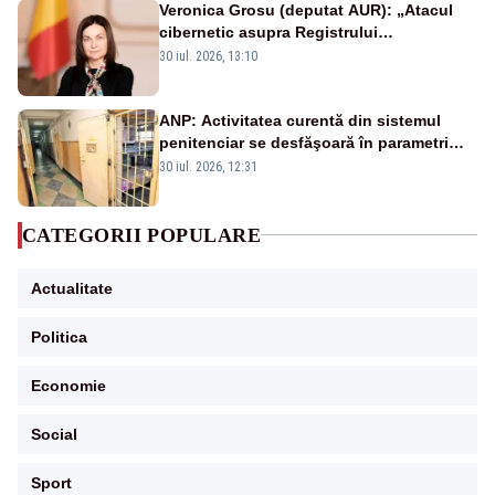
Veronica Grosu (deputat AUR): „Atacul
cibernetic asupra Registrului
Proprietăților transmite un semnal de
30 iul. 2026, 13:10
neîncredere investitorilor”
ANP: Activitatea curentă din sistemul
penitenciar se desfăşoară în parametri
normali
30 iul. 2026, 12:31
CATEGORII POPULARE
Actualitate
Politica
Economie
Social
Sport