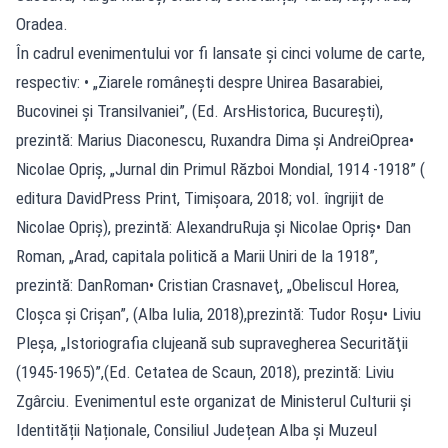
Oradea.
În cadrul evenimentului vor fi lansate şi cinci volume de carte,
respectiv: • „Ziarele românești despre Unirea Basarabiei,
Bucovinei și Transilvaniei”, (Ed. ArsHistorica, București),
prezintă: Marius Diaconescu, Ruxandra Dima și AndreiOprea•
Nicolae Opriș, „Jurnal din Primul Război Mondial, 1914 -1918” (
editura DavidPress Print, Timișoara, 2018; vol. îngrijit de
Nicolae Opriș), prezintă: AlexandruRuja și Nicolae Opriș• Dan
Roman, „Arad, capitala politică a Marii Uniri de la 1918”,
prezintă: DanRoman• Cristian Crasnaveţ, „Obeliscul Horea,
Cloșca și Crișan”, (Alba Iulia, 2018),prezintă: Tudor Roșu• Liviu
Pleșa, „Istoriografia clujeană sub supravegherea Securităţii
(1945-1965)”,(Ed. Cetatea de Scaun, 2018), prezintă: Liviu
Zgârciu. Evenimentul este organizat de Ministerul Culturii și
Identității Naționale, Consiliul Județean Alba și Muzeul