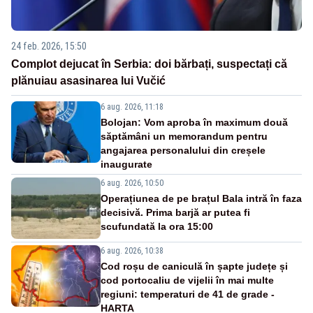
24 feb. 2026, 15:50
Complot dejucat în Serbia: doi bărbați, suspectați că
plănuiau asasinarea lui Vučić
6 aug. 2026, 11:18
Bolojan: Vom aproba în maximum două
săptămâni un memorandum pentru
angajarea personalului din creșele
inaugurate
6 aug. 2026, 10:50
Operațiunea de pe brațul Bala intră în faza
decisivă. Prima barjă ar putea fi
scufundată la ora 15:00
6 aug. 2026, 10:38
Cod roșu de caniculă în șapte județe și
cod portocaliu de vijelii în mai multe
regiuni: temperaturi de 41 de grade -
HARTA