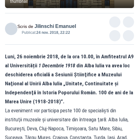
thumbnail
Jilinschi Emanuel
Scris de
Publicat:
24 nov. 2018, 22:22
Luni, 26 noiembrie 2018, de la ora 10.00, în Amfiteatrul A9
al Universității
1 Decembrie 1918
din Alba Iulia va avea loc
deschiderea oficială a Sesiunii Ştiinţifice a Muzeului
Naţional al Unirii Alba Iulia „Unitate, Continuitate şi
Independenţă în Istoria Poporului Român. 100 de ani de la
Marea Unire (1918-2018)”.
La eveniment vor participa peste 100 de specialişti din
instituţii muzeale şi universitare din întreaga ţară: Alba Iulia,
Bucureşti, Deva, Cluj-Napoca, Timişoara, Satu Mare, Sibiu,
Suceava, Târgu Mureş, Craiova, Constanța, Turda, Iași, Arad,