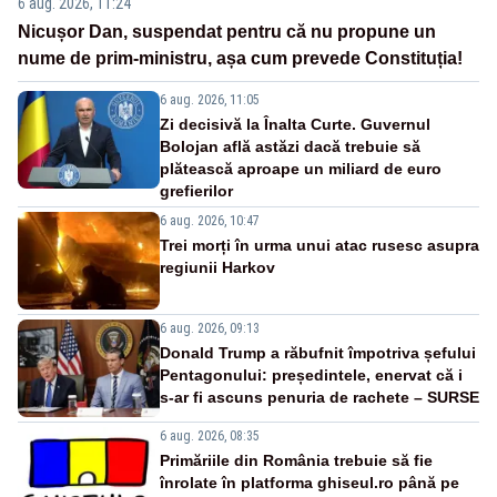
6 aug. 2026, 11:24
Nicușor Dan, suspendat pentru că nu propune un
nume de prim-ministru, așa cum prevede Constituția!
6 aug. 2026, 11:05
Zi decisivă la Înalta Curte. Guvernul
Bolojan află astăzi dacă trebuie să
plătească aproape un miliard de euro
grefierilor
6 aug. 2026, 10:47
Trei morți în urma unui atac rusesc asupra
regiunii Harkov
6 aug. 2026, 09:13
Donald Trump a răbufnit împotriva șefului
Pentagonului: președintele, enervat că i
s-ar fi ascuns penuria de rachete – SURSE
6 aug. 2026, 08:35
Primăriile din România trebuie să fie
înrolate în platforma ghiseul.ro până pe