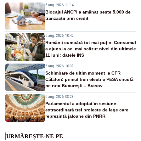
6 aug. 2026, 11:14
Blocajul ANCPI a amânat peste 5.000 de
tranzacții prin credit
6 aug. 2026, 10:42
Românii cumpără tot mai puțin. Consumul
a ajuns la cel mai scăzut nivel din ultimele
11 luni: datele INS
6 aug. 2026, 10:38
Schimbare de ultim moment la CFR
Călători: primul tren electric PESA circulă
pe ruta București – Brașov
6 aug. 2026, 08:28
Parlamentul a adoptat în sesiune
extraordinară trei proiecte de lege care
reprezintă jaloane din PNRR
URMĂREȘTE-NE PE