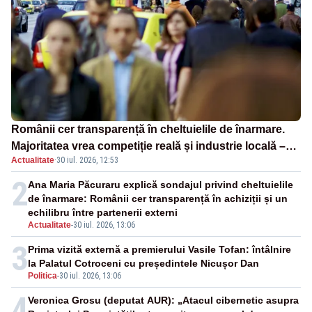
Românii cer transparență în cheltuielile de înarmare.
Majoritatea vrea competiție reală și industrie locală –
Actualitate
·
30 iul. 2026, 12:53
SONDAJ
2
Ana Maria Păcuraru explică sondajul privind cheltuielile
de înarmare: Românii cer transparență în achiziții și un
echilibru între partenerii externi
Actualitate
-
30 iul. 2026, 13:06
3
Prima vizită externă a premierului Vasile Tofan: întâlnire
la Palatul Cotroceni cu președintele Nicușor Dan
Politica
-
30 iul. 2026, 13:06
4
Veronica Grosu (deputat AUR): „Atacul cibernetic asupra