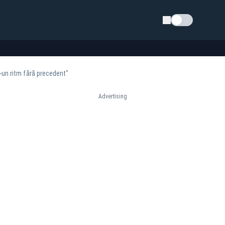
Schimba tema
r-un ritm fără precedent"
Advertising