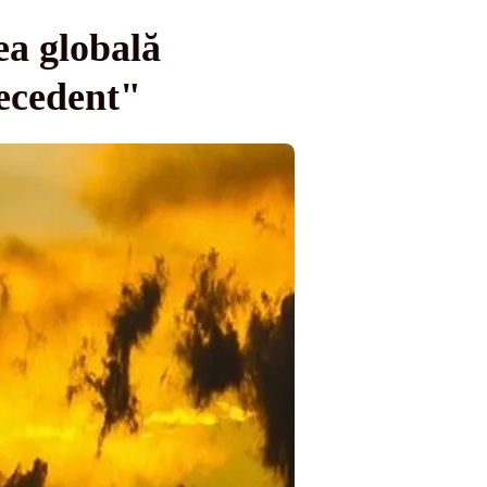
ea globală
recedent"