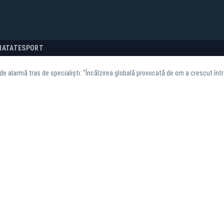
NATATE
SPORT
e alarmă tras de specialiști: "Încălzirea globală provocată de om a crescut înt