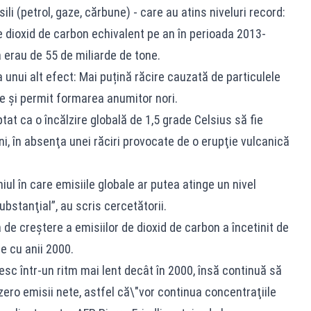
ili (petrol, gaze, cărbune) - care au atins niveluri record:
e dioxid de carbon echivalent pe an în perioada 2013-
 erau de 55 de miliarde de tone.
a unui alt efect: Mai puțină răcire cauzată de particulele
le şi permit formarea anumitor nori.
tat ca o încălzire globală de 1,5 grade Celsius să fie
ni, în absenţa unei răciri provocate de o erupţie vulcanică
l în care emisiile globale ar putea atinge un nivel
stanţial”, au scris cercetătorii.
a de creştere a emisiilor de dioxid de carbon a încetinit de
e cu anii 2000.
esc într-un ritm mai lent decât în 2000, însă continuă să
zero emisii nete, astfel că\"vor continua concentraţiile