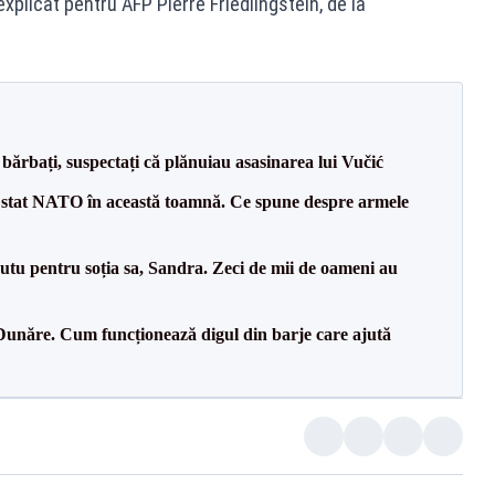
 explicat pentru AFP Pierre Friedlingstein, de la
bărbați, suspectați că plănuiau asasinarea lui Vučić
 stat NATO în această toamnă. Ce spune despre armele
tu pentru soția sa, Sandra. Zeci de mii de oameni au
Dunăre. Cum funcționează digul din barje care ajută