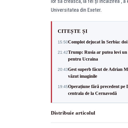
lor să crească, la fel şi încălzirea”, a
Universitatea din Exeter.
CITEȘTE ȘI
Complot dejucat în Serbia: doi 
15:50
Trump: Rusia ar putea lovi un
21:42
pentru Ucraina
Gest superb făcut de Adrian Mu
20:43
văzut imaginile
Operațiune fără precedent pe 
19:45
centrala de la Cernavodă
Distribuie articolul