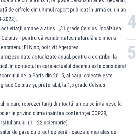
ovocată de om a atins 1,19 grade Celsius în acest deceniu,
aţă de cifrele din ultimul raport publicat în urmă cu un an
3-2022).
ă activităţii umane a atins 1,31 grade Celsius. Încălzirea
Celsius - pentru că variabilitatea naturală a climei a
 fenomenul El Nino, potrivit Agerpres.
urnizeze date actualizate anual, pentru a contribui la
tică, în contextul în care actualul deceniu este considerat
cordului de la Paris din 2015, al cărui obiectiv este
 grade Celsius şi, preferabil, la 1,5 grade Celsius.
tul în care reprezentanţi din toată lumea se întâlnesc la
ierile privind clima înaintea conferinţei COP29,
rşitul anului (11-22 noiembrie).
isiilor de gaze cu efect de seră - cauzate mai ales de