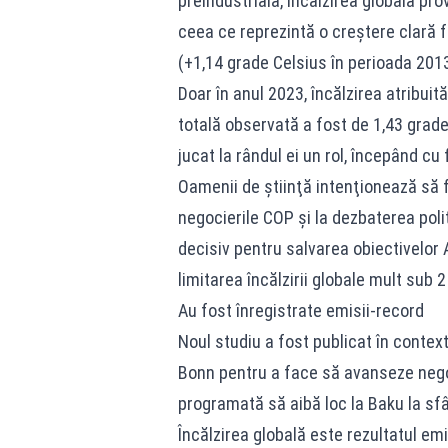
preindustrială, încălzirea globală pr
ceea ce reprezintă o creştere clară f
(+1,14 grade Celsius în perioada 201
Doar în anul 2023, încălzirea atribuit
totală observată a fost de 1,43 grade 
jucat la rândul ei un rol, începând cu
Oamenii de ştiinţă intenţionează să f
negocierile COP şi la dezbaterea poli
decisiv pentru salvarea obiectivelor A
limitarea încălzirii globale mult sub 2
Au fost înregistrate emisii-record
Noul studiu a fost publicat în contex
Bonn pentru a face să avanseze negoc
programată să aibă loc la Baku la sfâ
Încălzirea globală este rezultatul em