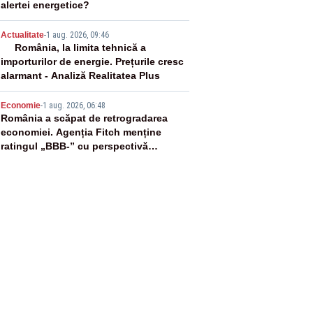
alertei energetice?
4
Actualitate
-
1 aug. 2026, 09:46
România, la limita tehnică a
importurilor de energie. Prețurile cresc
alarmant - Analiză Realitatea Plus
5
Economie
-
1 aug. 2026, 06:48
România a scăpat de retrogradarea
economiei. Agenția Fitch menține
ratingul „BBB-” cu perspectivă
negativă