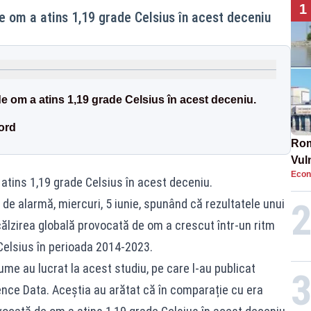
1
e om a atins 1,19 grade Celsius în acest deceniu
de om a atins 1,19 grade Celsius în acest deceniu.
cord
Rom
Vul
Econ
pun
atins 1,19 grade Celsius în acest deceniu.
cun
 de alarmă, miercuri, 5 iunie, spunând că rezultatele unui
călzirea globală provocată de om a crescut într-un ritm
Celsius în perioada 2014-2023.
me au lucrat la acest studiu, pe care l-au publicat
ence Data. Aceștia au arătat că în comparație cu era