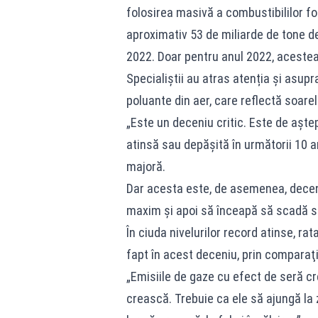
folosirea masivă a combustibililor fos
aproximativ 53 de miliarde de tone d
2022. Doar pentru anul 2022, acestea
Specialiștii au atras atenția și asupr
poluante din aer, care reflectă soare
„Este un deceniu critic. Este de aştep
atinsă sau depăşită în următorii 10 a
majoră.
Dar acesta este, de asemenea, deceniu
maxim şi apoi să înceapă să scadă sub
În ciuda nivelurilor record atinse, rat
fapt în acest deceniu, prin comparaţi
„Emisiile de gaze cu efect de seră cr
crească. Trebuie ca ele să ajungă la 