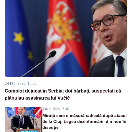
24 feb. 2026, 15:50
Complot dejucat în Serbia: doi bărbați, suspectați că
plănuiau asasinarea lui Vučić
9 aug. 2026, 15:40
Miruță cere o măsură radicală după atacul
de la Cluj. Legea dezinformării, din nou în
discuție