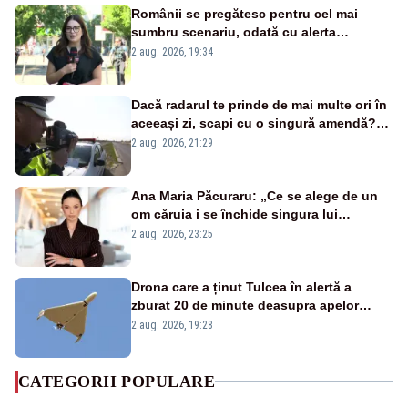
Românii se pregătesc pentru cel mai
sumbru scenariu, odată cu alerta
energetică
2 aug. 2026, 19:34
Dacă radarul te prinde de mai multe ori în
aceeași zi, scapi cu o singură amendă?
Ce spune legea
2 aug. 2026, 21:29
Ana Maria Păcuraru: „Ce se alege de un
om căruia i se închide singura lui
portiță?”
2 aug. 2026, 23:25
Drona care a ținut Tulcea în alertă a
zburat 20 de minute deasupra apelor
României. Au fost ridicate două F-16
2 aug. 2026, 19:28
CATEGORII POPULARE