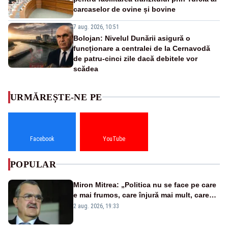
carcaselor de ovine și bovine
7 aug. 2026, 10:51
Bolojan: Nivelul Dunării asigură o
funcționare a centralei de la Cernavodă
de patru-cinci zile dacă debitele vor
scădea
URMĂREȘTE-NE PE
Facebook
YouTube
POPULAR
Miron Mitrea: „Politica nu se face pe care
e mai frumos, care înjură mai mult, care
țipă mai tare, ci pe proiecte”
2 aug. 2026, 19:33