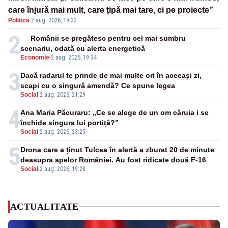
care înjură mai mult, care țipă mai tare, ci pe proiecte”
Politica
·
2 aug. 2026, 19:33
2
Românii se pregătesc pentru cel mai sumbru
scenariu, odată cu alerta energetică
Economie
-
2 aug. 2026, 19:34
3
Dacă radarul te prinde de mai multe ori în aceeași zi,
scapi cu o singură amendă? Ce spune legea
Social
-
2 aug. 2026, 21:29
4
Ana Maria Păcuraru: „Ce se alege de un om căruia i se
închide singura lui portiță?”
Social
-
2 aug. 2026, 23:25
5
Drona care a ținut Tulcea în alertă a zburat 20 de minute
deasupra apelor României. Au fost ridicate două F-16
Social
-
2 aug. 2026, 19:28
ACTUALITATE