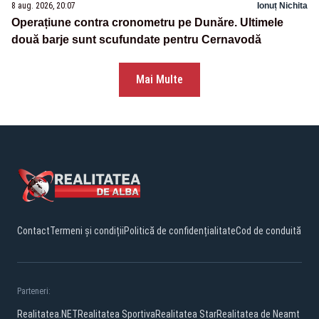
8 aug. 2026, 20:07
Ionuț Nichita
Operațiune contra cronometru pe Dunăre. Ultimele
două barje sunt scufundate pentru Cernavodă
Mai Multe
Contact
Termeni și condiții
Politică de confidențialitate
Cod de conduită
Parteneri:
Realitatea.NET
Realitatea Sportiva
Realitatea Star
Realitatea de Neamt