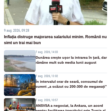
9 aug. 2026, 09:28
Inflația distruge majorarea salariului minim. Românii nu
simt un trai mai bun
7 aug. 2026, 14:03
Dunărea crește ușor la intrarea în țară, dar
rămâne mult sub media lunii august
7 aug. 2026, 13:02
În intervalul orar de seară, consumul de
curent „a scăzut cu 200-300 de megawați”
7 aug. 2026, 10:57
ANSVSA a negociat, la Ankara, un acord
pentru facilitarea tranzitului prin Turcia al