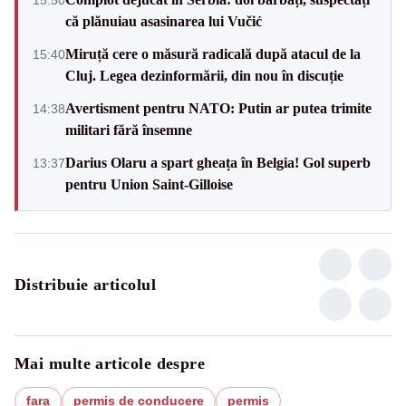
15:50
că plănuiau asasinarea lui Vučić
Miruță cere o măsură radicală după atacul de la
15:40
Cluj. Legea dezinformării, din nou în discuție
Avertisment pentru NATO: Putin ar putea trimite
14:38
militari fără însemne
Darius Olaru a spart gheața în Belgia! Gol superb
13:37
pentru Union Saint-Gilloise
Distribuie articolul
Mai multe articole despre
fara
permis de conducere
permis