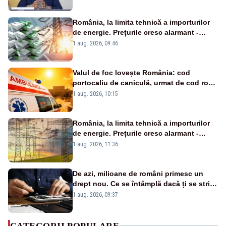
România, la limita tehnică a importurilor
de energie. Prețurile cresc alarmant -
Analiză Realitatea Plus
1 aug. 2026, 09:46
Valul de foc lovește România: cod
portocaliu de caniculă, urmat de cod roșu
duminică. Temperaturile urcă spre 40°C
1 aug. 2026, 10:15
România, la limita tehnică a importurilor
de energie. Prețurile cresc alarmant -
Analiză Realitatea Plus
1 aug. 2026, 11:36
De azi, milioane de români primesc un
drept nou. Ce se întâmplă dacă ți se strică
un produs
1 aug. 2026, 09:37
CATEGORII POPULARE