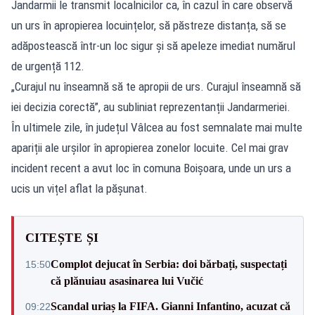
Jandarmii le transmit localnicilor ca, în cazul în care observă
un urs în apropierea locuințelor, să păstreze distanța, să se
adăpostească într-un loc sigur și să apeleze imediat numărul
de urgență 112.
„Curajul nu înseamnă să te apropii de urs. Curajul înseamnă să
iei decizia corectă”, au subliniat reprezentanții Jandarmeriei.
În ultimele zile, în județul Vâlcea au fost semnalate mai multe
apariții ale urșilor în apropierea zonelor locuite. Cel mai grav
incident recent a avut loc în comuna Boișoara, unde un urs a
ucis un vițel aflat la pășunat.
CITEȘTE ȘI
Complot dejucat în Serbia: doi bărbați, suspectați
15:50
că plănuiau asasinarea lui Vučić
Scandal uriaș la FIFA. Gianni Infantino, acuzat că
09:22