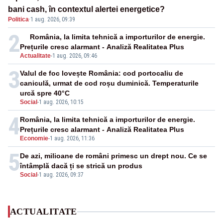
bani cash, în contextul alertei energetice?
Politica
·
1 aug. 2026, 09:39
2
România, la limita tehnică a importurilor de energie.
Prețurile cresc alarmant - Analiză Realitatea Plus
Actualitate
-
1 aug. 2026, 09:46
3
Valul de foc lovește România: cod portocaliu de
caniculă, urmat de cod roșu duminică. Temperaturile
urcă spre 40°C
Social
-
1 aug. 2026, 10:15
4
România, la limita tehnică a importurilor de energie.
Prețurile cresc alarmant - Analiză Realitatea Plus
Economie
-
1 aug. 2026, 11:36
5
De azi, milioane de români primesc un drept nou. Ce se
întâmplă dacă ți se strică un produs
Social
-
1 aug. 2026, 09:37
ACTUALITATE