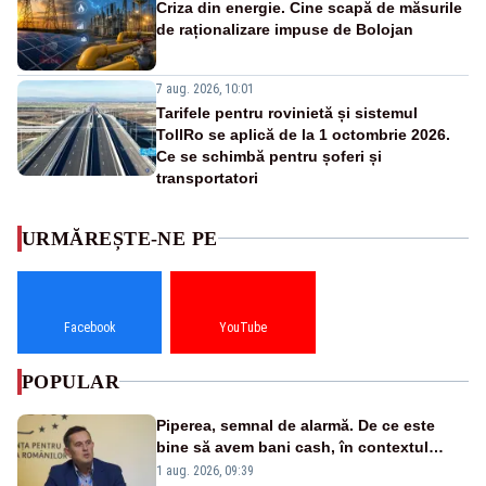
Criza din energie. Cine scapă de măsurile
de raționalizare impuse de Bolojan
7 aug. 2026, 10:01
Tarifele pentru rovinietă și sistemul
TollRo se aplică de la 1 octombrie 2026.
Ce se schimbă pentru șoferi și
transportatori
URMĂREȘTE-NE PE
Facebook
YouTube
POPULAR
Piperea, semnal de alarmă. De ce este
bine să avem bani cash, în contextul
alertei energetice?
1 aug. 2026, 09:39