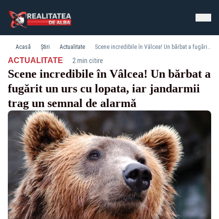
Acasă
Știri
Actualitate
Scene incredibile în Vâlcea! Un bărbat a fugărit un urs cu lopata, iar jandarmii trag un semnal de alarmă
·
ACTUALITATE
2 min citire
Scene incredibile în Vâlcea! Un bărbat a
fugărit un urs cu lopata, iar jandarmii
trag un semnal de alarmă