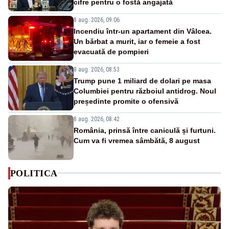
cifre pentru o fostă angajată
8 aug. 2026, 09:06
Incendiu într-un apartament din Vâlcea.
Un bărbat a murit, iar o femeie a fost
evacuată de pompieri
8 aug. 2026, 08:53
Trump pune 1 miliard de dolari pe masa
Columbiei pentru războiul antidrog. Noul
președinte promite o ofensivă
8 aug. 2026, 08:42
România, prinsă între caniculă și furtuni.
Cum va fi vremea sâmbătă, 8 august
POLITICA