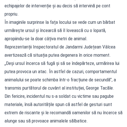
echipajelor de intervenție și au decis să intervină pe cont
propriu.
În imaginile surprinse la fața locului se vede cum un bărbat
urmărește ursul și încearcă să îl lovească cu o lopată,
apropiindu-se la doar câțiva metri de animal.
Reprezentanții Inspectoratul de Jandarmi Județean Vâlcea
avertizează că situația putea degenera în orice moment.
„Deși ursul încerca să fugă și să se îndepărteze, urmărirea lui
putea provoca un atac. În astfel de cazuri, comportamentul
animalului se poate schimba într-o fracțiune de secundă”, a
transmis purtătorul de cuvânt al instituției, George Tacăle.
Din fericire, incidentul nu s-a soldat cu victime sau pagube
materiale, însă autoritățile spun că astfel de gesturi sunt
extrem de riscante și le recomandă oamenilor să nu încerce să
alunge sau să provoace animalele sălbatice.