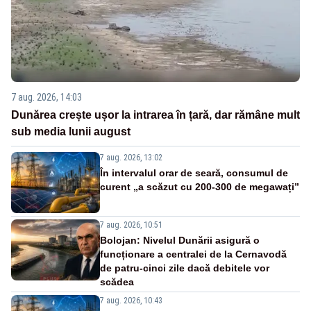
7 aug. 2026, 14:03
Dunărea crește ușor la intrarea în țară, dar rămâne mult
sub media lunii august
7 aug. 2026, 13:02
În intervalul orar de seară, consumul de
curent „a scăzut cu 200-300 de megawați”
7 aug. 2026, 10:51
Bolojan: Nivelul Dunării asigură o
funcționare a centralei de la Cernavodă
de patru-cinci zile dacă debitele vor
scădea
7 aug. 2026, 10:43