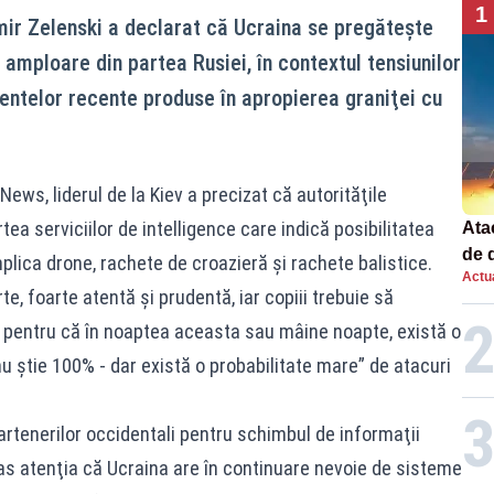
1
mir Zelenski a declarat că Ucraina se pregăteşte
 amploare din partea Rusiei, în contextul tensiunilor
dentelor recente produse în apropierea graniţei cu
News, liderul de la Kiev a precizat că autorităţile
tea serviciilor de intelligence care indică posibilitatea
Atac
de 
lica drone, rachete de croazieră şi rachete balistice.
Actua
com
te, foarte atentă şi prudentă, iar copiii trebuie să
rac
 pentru că în noaptea aceasta sau mâine noapte, există o
nu ştie 100% - dar există o probabilitate mare” de atacuri
rtenerilor occidentali pentru schimbul de informaţii
ras atenţia că Ucraina are în continuare nevoie de sisteme