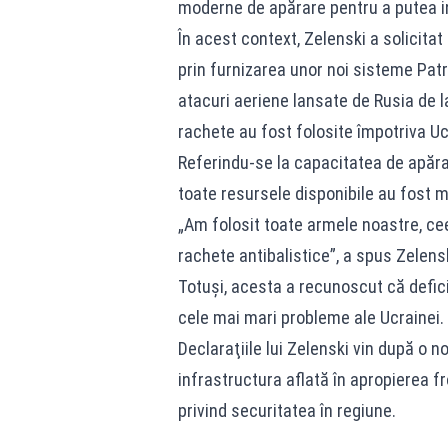
moderne de apărare pentru a putea in
În acest context, Zelenski a solicitat
prin furnizarea unor noi sisteme Patr
atacuri aeriene lansate de Rusia de l
rachete au fost folosite împotriva Uc
Referindu-se la capacitatea de apărar
toate resursele disponibile au fost mo
„Am folosit toate armele noastre, ce
rachete antibalistice”, a spus Zelens
Totuşi, acesta a recunoscut că defic
cele mai mari probleme ale Ucrainei. „
Declaraţiile lui Zelenski vin după o n
infrastructura aflată în apropierea fr
privind securitatea în regiune.