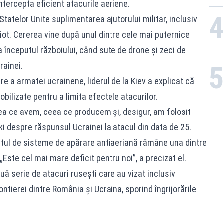
tercepta eficient atacurile aeriene.
 Statelor Unite suplimentarea ajutorului militar, inclusiv
iot. Cererea vine după unul dintre cele mai puternice
a începutul războiului, când sute de drone şi zeci de
rainei.
e a armatei ucrainene, liderul de la Kiev a explicat că
bilizate pentru a limita efectele atacurilor.
ea ce avem, ceea ce producem şi, desigur, am folosit
ki despre răspunsul Ucrainei la atacul din data de 25.
itul de sisteme de apărare antiaeriană rămâne una dintre
Este cel mai mare deficit pentru noi”, a precizat el.
ouă serie de atacuri ruseşti care au vizat inclusiv
ontierei dintre România şi Ucraina, sporind îngrijorările