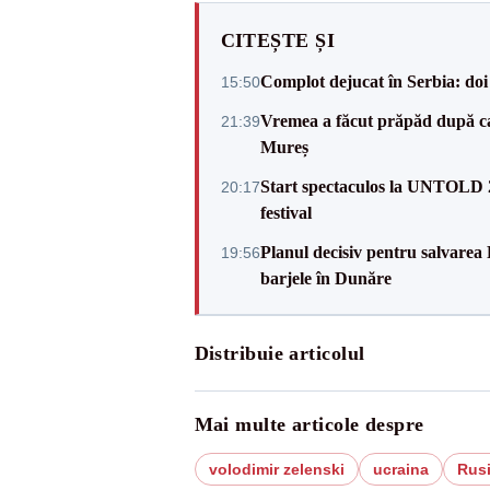
CITEȘTE ȘI
Complot dejucat în Serbia: doi 
15:50
Vremea a făcut prăpăd după cani
21:39
Mureș
Start spectaculos la UNTOLD 20
20:17
festival
Planul decisiv pentru salvarea
19:56
barjele în Dunăre
Distribuie articolul
Mai multe articole despre
volodimir zelenski
ucraina
Rus