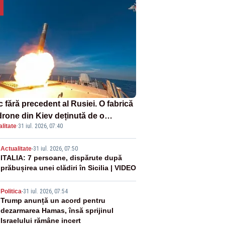
 fără precedent al Rusiei. O fabrică
drone din Kiev deținută de o
litate
·
31 iul. 2026, 07:40
panie americană, distrusă de o
hetă rusească
2
Actualitate
-
31 iul. 2026, 07:50
ITALIA: 7 persoane, dispărute după
prăbușirea unei clădiri în Sicilia | VIDEO
3
Politica
-
31 iul. 2026, 07:54
Trump anunță un acord pentru
dezarmarea Hamas, însă sprijinul
Israelului rămâne incert