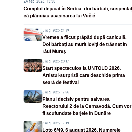
24 feb. 2026, 15:50
Complot dejucat în Serbia: doi bărbați, suspectaț
că plănuiau asasinarea lui Vučić
6 aug. 2026, 21:39
Vremea a făcut prăpăd după caniculă.
Doi bărbați au murit loviți de trăsnet în
râul Mureș
6 aug. 2026, 20:17
Start spectaculos la UNTOLD 2026.
Artistul-surpriză care deschide prima
seară de festival
6 aug. 2026, 19:56
Planul decisiv pentru salvarea
Reactorului 2 de la Cernavodă. Cum vor
fi scufundate barjele în Dunăre
6 aug. 2026, 19:19
Loto 6/49, 6 august 2026. Numerele