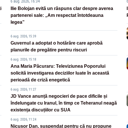
6 aug. 2026, 16:34
i
Ilie Bolojan evită un răspuns clar despre averea
partenerei sale: „Am respectat întotdeauna
legea”
6 aug. 2026, 15:39
Guvernul a adoptat o hotărâre care aprobă
planurile de pregătire pentru riscuri
6 aug. 2026, 15:18
Ana Maria Păcuraru: Televiziunea Poporului
solicită investigarea deciziilor luate în această
perioadă de criză enegetică
6 aug. 2026, 11:27
JD Vance anunță negocieri de pace dificile și
îndelungate cu Iranul, în timp ce Teheranul neagă
existența discuțiilor cu SUA
6 aug. 2026, 11:24
Nicușor Dan, suspendat pentru că nu propune