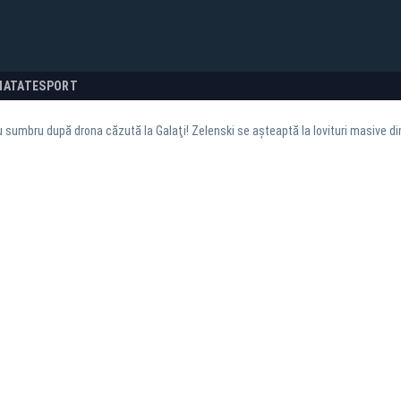
NATATE
SPORT
 sumbru după drona căzută la Galaţi! Zelenski se aşteaptă la lovituri masive di