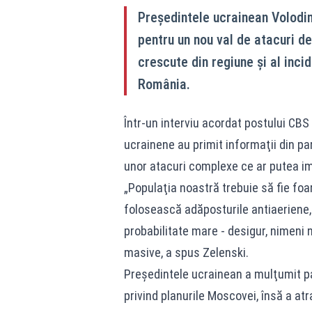
Preşedintele ucrainean Volodi
pentru un nou val de atacuri de
crescute din regiune şi al inci
România.
Într-un interviu acordat postului CBS 
ucrainene au primit informaţii din par
unor atacuri complexe ce ar putea imp
„Populaţia noastră trebuie să fie foar
folosească adăposturile antiaeriene,
probabilitate mare - desigur, nimeni 
masive, a spus Zelenski.
Preşedintele ucrainean a mulţumit pa
privind planurile Moscovei, însă a at