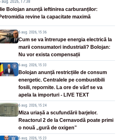
6 aug. 2026, 17:38
Ilie Bolojan anunță ieftinirea carburanților:
Petromidia revine la capacitate maximă
6 aug. 2026, 15:36
Cum se va întrerupe energia electrică la
marii consumatori industriali? Bolojan:
Nu vor exista compensații
6 aug. 2026, 15:33
Bolojan anunță restricțiile de consum
energetic. Centralele pe combustibili
fosili, repornite. La ore de vârf se va
apela la importuri - LIVE TEXT
6 aug. 2026, 15:24
Miza uriașă a scufundării barjelor.
Reactorul 2 de la Cernavodă poate primi
o nouă „gură de oxigen”
6 aug. 2026, 15:23