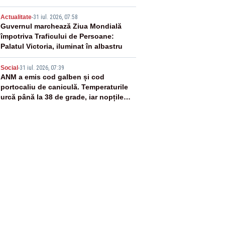
4
Actualitate
-
31 iul. 2026, 07:58
Guvernul marchează Ziua Mondială
împotriva Traficului de Persoane:
Palatul Victoria, iluminat în albastru
5
Social
-
31 iul. 2026, 07:39
ANM a emis cod galben și cod
portocaliu de caniculă. Temperaturile
urcă până la 38 de grade, iar nopțile
devin tropicale