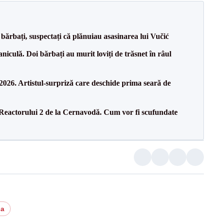
bărbați, suspectați că plănuiau asasinarea lui Vučić
culă. Doi bărbați au murit loviți de trăsnet în râul
26. Artistul-surpriză care deschide prima seară de
 Reactorului 2 de la Cernavodă. Cum vor fi scufundate
ia