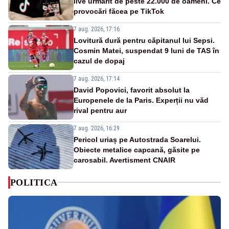
live urmărit de peste 22.000 de oameni. Ce
provocări făcea pe TikTok
7 aug. 2026, 17:16
Lovitură dură pentru căpitanul lui Sepsi.
Cosmin Matei, suspendat 9 luni de TAS în
cazul de dopaj
7 aug. 2026, 17:14
David Popovici, favorit absolut la
Europenele de la Paris. Experții nu văd
rival pentru aur
7 aug. 2026, 16:29
Pericol uriaș pe Autostrada Soarelui.
Obiecte metalice capcană, găsite pe
carosabil. Avertisment CNAIR
POLITICA