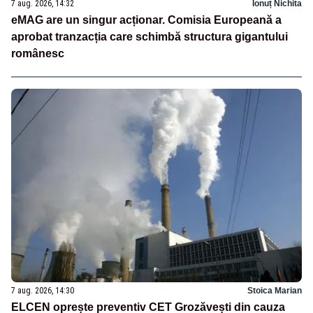
7 aug. 2026, 14:32
Ionuț Nichita
eMAG are un singur acționar. Comisia Europeană a
aprobat tranzacția care schimbă structura gigantului
românesc
7 aug. 2026, 14:30
Stoica Marian
ELCEN oprește preventiv CET Grozăvești din cauza