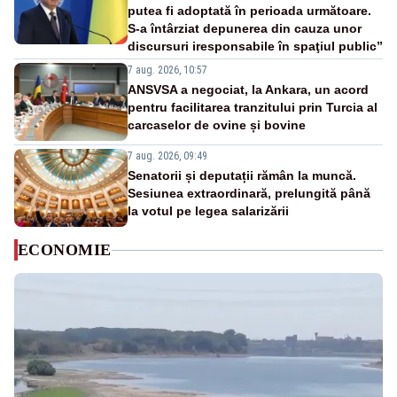
putea fi adoptată în perioada următoare.
S-a întârziat depunerea din cauza unor
discursuri iresponsabile în spaţiul public”
7 aug. 2026, 10:57
ANSVSA a negociat, la Ankara, un acord
pentru facilitarea tranzitului prin Turcia al
carcaselor de ovine și bovine
7 aug. 2026, 09:49
Senatorii și deputații rămân la muncă.
Sesiunea extraordinară, prelungită până
la votul pe legea salarizării
ECONOMIE