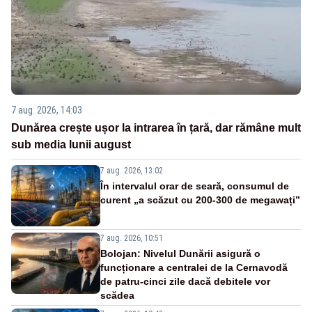
7 aug. 2026, 14:03
Dunărea crește ușor la intrarea în țară, dar rămâne mult
sub media lunii august
7 aug. 2026, 13:02
În intervalul orar de seară, consumul de
curent „a scăzut cu 200-300 de megawați”
7 aug. 2026, 10:51
Bolojan: Nivelul Dunării asigură o
funcționare a centralei de la Cernavodă
de patru-cinci zile dacă debitele vor
scădea