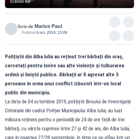
scandal-bar
Marius Paul
Scris de
Publicat:
4 oct. 2019, 13:09
Polițiștii din Alba Iulia au reținut trei bărbați din oraș,
cercetați pentru lovire sau alte violențe și tulburarea
ordinii și liniștii publice. Bărbații ar fi agresat alte 3
persoane în urma unui conflict izbucnit într-un local
public din municipiu.
La data de 04 octombrie 2019, polițiștii Biroului de Investigații
Criminale din cadrul Poliției Municipiului Alba Iulia, au luat
măsura reținerii pentru o perioadă de 24 de ore față de trei
bărbați, cu vârste cuprinse între 27 și 42 de ani, din Alba Iulia,
care în noaptea 27/28 septembrie, în timp ce se aflau într-un