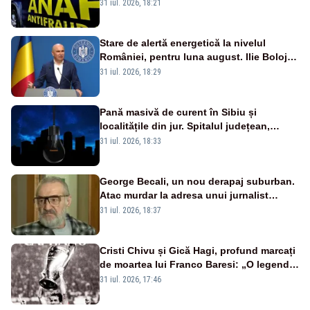
amnistia fiscală
31 iul. 2026, 18:21
Stare de alertă energetică la nivelul
României, pentru luna august. Ilie Bolojan
a anunțat importuri și posibile restricții –
31 iul. 2026, 18:29
VIDEO
Pană masivă de curent în Sibiu și
localitățile din jur. Spitalul județean,
semafoarele, rețelele de telefonie, grav
31 iul. 2026, 18:33
afectate
George Becali, un nou derapaj suburban.
Atac murdar la adresa unui jurnalist
sportiv – AUDIO
31 iul. 2026, 18:37
Cristi Chivu și Gică Hagi, profund marcați
de moartea lui Franco Baresi: „O legendă
a fotbalului mondial”
31 iul. 2026, 17:46