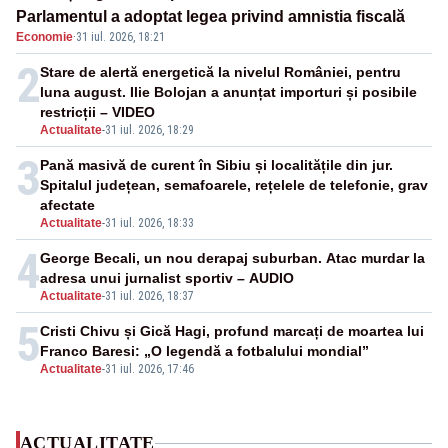
Parlamentul a adoptat legea privind amnistia fiscală
Economie
·
31 iul. 2026, 18:21
2
Stare de alertă energetică la nivelul României, pentru
luna august. Ilie Bolojan a anunțat importuri și posibile
restricții – VIDEO
Actualitate
-
31 iul. 2026, 18:29
3
Pană masivă de curent în Sibiu și localitățile din jur.
Spitalul județean, semafoarele, rețelele de telefonie, grav
afectate
Actualitate
-
31 iul. 2026, 18:33
4
George Becali, un nou derapaj suburban. Atac murdar la
adresa unui jurnalist sportiv – AUDIO
Actualitate
-
31 iul. 2026, 18:37
5
Cristi Chivu și Gică Hagi, profund marcați de moartea lui
Franco Baresi: „O legendă a fotbalului mondial”
Actualitate
-
31 iul. 2026, 17:46
ACTUALITATE