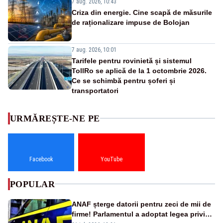
7 aug. 2026, 10:43
Criza din energie. Cine scapă de măsurile
de raționalizare impuse de Bolojan
7 aug. 2026, 10:01
Tarifele pentru rovinietă și sistemul
TollRo se aplică de la 1 octombrie 2026.
Ce se schimbă pentru șoferi și
transportatori
URMĂREȘTE-NE PE
Facebook
YouTube
POPULAR
ANAF șterge datorii pentru zeci de mii de
firme! Parlamentul a adoptat legea privind