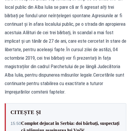
local public din Alba Iulia se pare că ar fi agresat alți trei
bărbați pe fondul unor neînțelegeri spontane.Agresiunile ar fi
continuat și în afara localului public, pe o strada din apropierea
acestuia.Alături de cei trei bărbați, în scandal a mai fost
implicat și un tânăr de 27 de ani, care este cercetat în stare de
libertate, pentru aceleași fapte.În cursul zilei de astăzi, 04
octombrie 2019, cei trei bărbați vor fi prezentați în fața
magistraților din cadrul Parchetului de pe lângă Judecătoria
Alba Iulia, pentru dispunerea măsurilor legale.Cercetările sunt
continuate pentru stabilirea cu exactitate a tuturor
împrejurărilor comiterii faptelor.
CITEȘTE ȘI
Complot dejucat în Serbia: doi bărbați, suspectați
15:50
că plănuiau asasinarea lui Vučić