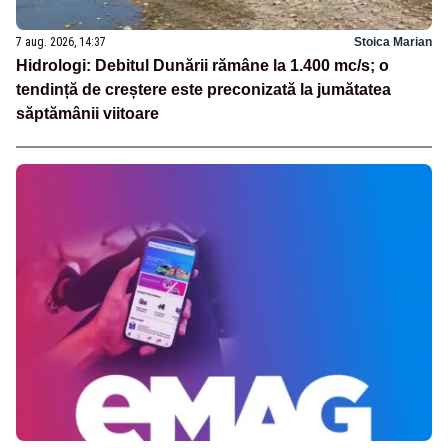
7 aug. 2026, 14:37
Stoica Marian
Hidrologi: Debitul Dunării rămâne la 1.400 mc/s; o
tendință de creștere este preconizată la jumătatea
săptămânii viitoare