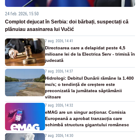
24 feb. 2026, 15:50
Complot dejucat în Serbia: doi bărbați, suspectați că
plănuiau asasinarea lui Vučić
7 aug. 2026, 14:41
Directoarea care a delapidat peste 4,5
milioane lei de la Electrica Serv - trimisă în
judecată
7 aug. 2026, 14:37
Hidrologi: Debitul Dunării rămâne la 1.400
mc/s; o tendință de creștere este
preconizată la jumătatea săptămânii
viitoare
7 aug. 2026, 14:32
eMAG are un singur acționar. Comisia
Europeană a aprobat tranzacția care
schimbă structura gigantului românesc
7 aug. 2026, 14:30