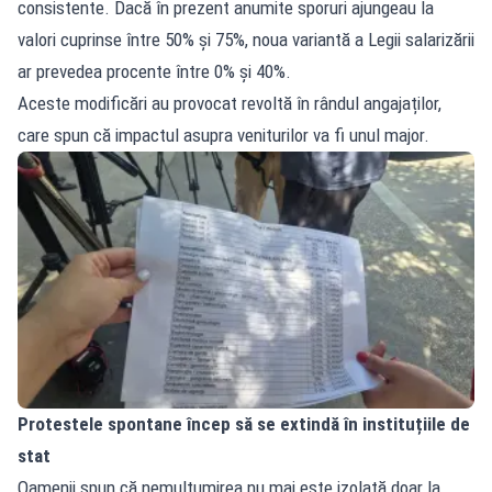
consistente. Dacă în prezent anumite sporuri ajungeau la
valori cuprinse între 50% și 75%, noua variantă a Legii salarizării
ar prevedea procente între 0% și 40%.
Aceste modificări au provocat revoltă în rândul angajaților,
care spun că impactul asupra veniturilor va fi unul major.
Protestele spontane încep să se extindă în instituțiile de
stat
Oamenii spun că nemulțumirea nu mai este izolată doar la