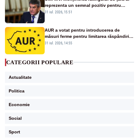
reprezenta un semnal pozitiv pentru
România. Autoritățile trebuie să continue
31 iul. 2026, 15:51
consolidarea stabilității economice și
financiare
AUR a votat pentru introducerea de
măsuri ferme pentru limitarea răspândirii
virusului pestei porcine africane
31 iul. 2026, 14:55
CATEGORII POPULARE
Actualitate
Politica
Economie
Social
Sport