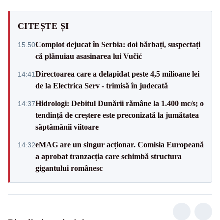
CITEȘTE ȘI
Complot dejucat în Serbia: doi bărbați, suspectați
15:50
că plănuiau asasinarea lui Vučić
Directoarea care a delapidat peste 4,5 milioane lei
14:41
de la Electrica Serv - trimisă în judecată
Hidrologi: Debitul Dunării rămâne la 1.400 mc/s; o
14:37
tendință de creștere este preconizată la jumătatea
săptămânii viitoare
eMAG are un singur acționar. Comisia Europeană
14:32
a aprobat tranzacția care schimbă structura
gigantului românesc