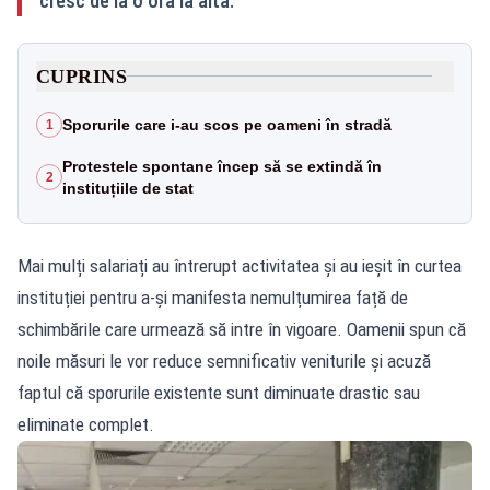
cresc de la o oră la alta.
CUPRINS
Sporurile care i-au scos pe oameni în stradă
1
Protestele spontane încep să se extindă în
2
instituțiile de stat
Mai mulți salariați au întrerupt activitatea și au ieșit în curtea
instituției pentru a-și manifesta nemulțumirea față de
schimbările care urmează să intre în vigoare. Oamenii spun că
noile măsuri le vor reduce semnificativ veniturile și acuză
faptul că sporurile existente sunt diminuate drastic sau
eliminate complet.