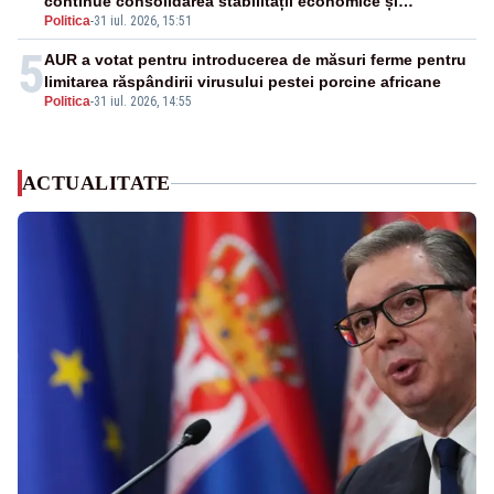
continue consolidarea stabilității economice și
Politica
-
31 iul. 2026, 15:51
financiare
5
AUR a votat pentru introducerea de măsuri ferme pentru
limitarea răspândirii virusului pestei porcine africane
Politica
-
31 iul. 2026, 14:55
ACTUALITATE