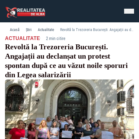
Acasă
Știri
Actualitate
Revoltă la Trezoreria București. Angajații au declanșat un protest spontan după ce au văzut noile sporuri din Legea salarizării
·
ACTUALITATE
2 min citire
Revoltă la Trezoreria București.
Angajații au declanșat un protest
spontan după ce au văzut noile sporuri
din Legea salarizării