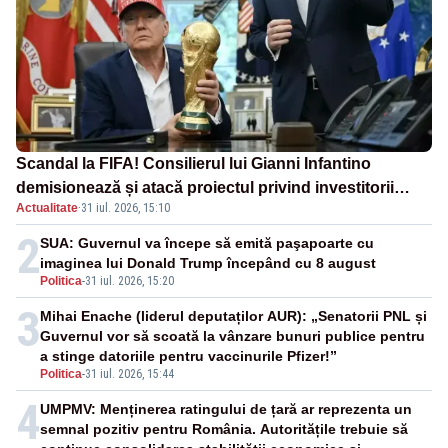
Scandal la FIFA! Consilierul lui Gianni Infantino
demisionează și atacă proiectul privind investitorii
Actualitate
·
31 iul. 2026, 15:10
străini
2
SUA: Guvernul va începe să emită paşapoarte cu
imaginea lui Donald Trump începând cu 8 august
Politica
-
31 iul. 2026, 15:20
3
Mihai Enache (liderul deputaților AUR): „Senatorii PNL și
Guvernul vor să scoată la vânzare bunuri publice pentru
a stinge datoriile pentru vaccinurile Pfizer!”
Politica
-
31 iul. 2026, 15:44
4
UMPMV: Menținerea ratingului de țară ar reprezenta un
semnal pozitiv pentru România. Autoritățile trebuie să