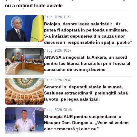
nu a obținut toate avizele
7 aug. 2026, 11:51
Bolojan, despre legea salarizării: „Ar
putea fi adoptată în perioada următoare.
S-a întârziat depunerea din cauza unor
discursuri iresponsabile în spaţiul public”
7 aug. 2026, 10:57
ANSVSA a negociat, la Ankara, un acord
pentru facilitarea tranzitului prin Turcia al
carcaselor de ovine și bovine
7 aug. 2026, 09:49
Senatorii și deputații rămân la muncă.
Sesiunea extraordinară, prelungită până
la votul pe legea salarizării
7 aug. 2026, 08:46
Strategia AUR pentru suspendarea lui
Nicușor Dan. Dungaciu: „Vrem să vedem
cine semnează și cine nu”