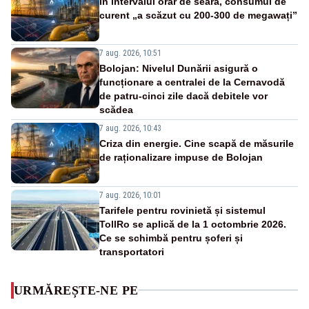
În intervalul orar de seară, consumul de
curent „a scăzut cu 200-300 de megawați”
7 aug. 2026, 10:51
Bolojan: Nivelul Dunării asigură o
funcționare a centralei de la Cernavodă
de patru-cinci zile dacă debitele vor
scădea
7 aug. 2026, 10:43
Criza din energie. Cine scapă de măsurile
de raționalizare impuse de Bolojan
7 aug. 2026, 10:01
Tarifele pentru rovinietă și sistemul
TollRo se aplică de la 1 octombrie 2026.
Ce se schimbă pentru șoferi și
transportatori
URMĂREȘTE-NE PE