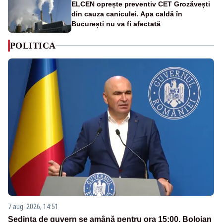
ELCEN oprește preventiv CET Grozăvești
din cauza caniculei. Apa caldă în
București nu va fi afectată
POLITICA
7 aug. 2026, 14:51
Ședința de guvern se amână pentru ora 15:00. Bolojan