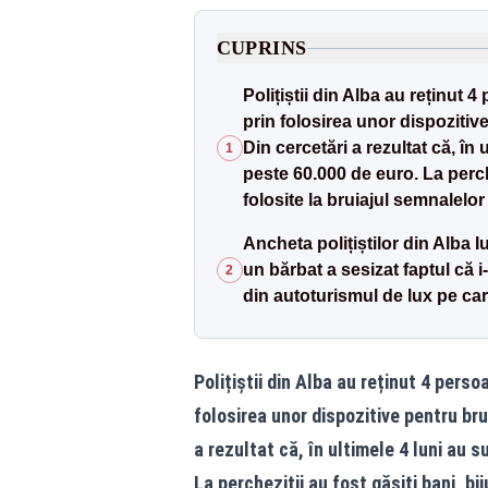
CUPRINS
Polițiștii din Alba au reținut 
prin folosirea unor dispozitive
Din cercetări a rezultat că, în
1
peste 60.000 de euro. La perche
folosite la bruiajul semnalelo
Ancheta polițiștilor din Alba I
un bărbat a sesizat faptul că i
2
din autoturismul de lux pe care
Polițiștii din Alba au reținut 4 perso
folosirea unor dispozitive pentru bru
a rezultat că, în ultimele 4 luni au 
La percheziții au fost găsiți bani, bi