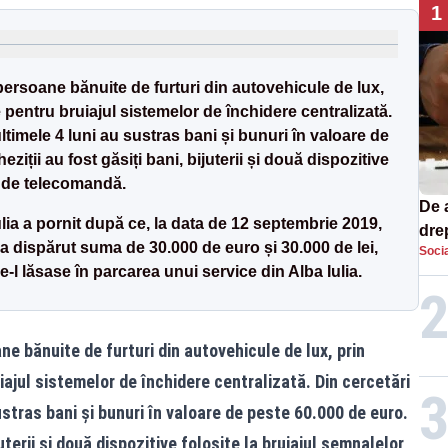
1
4 persoane bănuite de furturi din autovehicule de lux,
 pentru bruiajul sistemelor de închidere centralizată.
 ultimele 4 luni au sustras bani și bunuri în valoare de
ziții au fost găsiți bani, bijuterii și două dispozitive
r de telecomandă.
De 
ulia a pornit după ce, la data de 12 septembrie 2019,
dre
-a dispărut suma de 30.000 de euro și 30.000 de lei,
Socia
str
-l lăsase în parcarea unui service din Alba Iulia.
ane bănuite de furturi din autovehicule de lux, prin
iajul sistemelor de închidere centralizată. Din cercetări
sustras bani și bunuri în valoare de peste 60.000 de euro.
juterii și două dispozitive folosite la bruiajul semnalelor