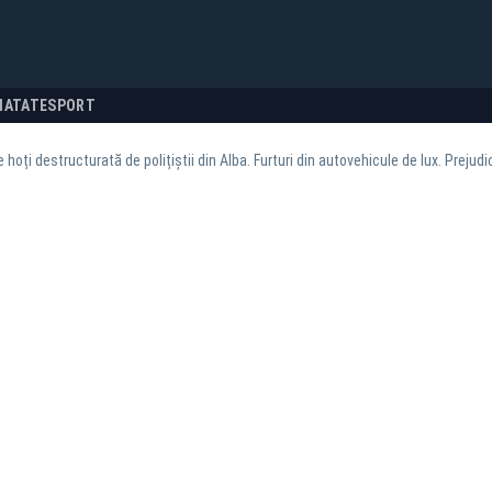
NATATE
SPORT
 hoți destructurată de polițiștii din Alba. Furturi din autovehicule de lux. Prejudi