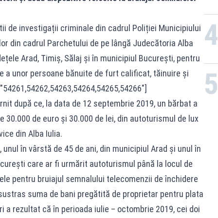
i de investigații criminale din cadrul Poliției Municipiului
lor din cadrul Parchetului de pe lângă Judecătoria Alba
udețele Arad, Timiș, Sălaj și în municipiul București, pentru
 a unor persoane bănuite de furt calificat, tăinuire și
ds="54261,54262,54263,54264,54265,54266"]
pornit după ce, la data de 12 septembrie 2019, un bărbat a
e 30.000 de euro și 30.000 de lei, din autoturismul de lux
ice din Alba Iulia.
, unul în vârstă de 45 de ani, din municipiul Arad și unul în
curești care ar fi urmărit autoturismul până la locul de
vele pentru bruiajul semnalului telecomenzii de închidere
i sustras suma de bani pregătită de proprietar pentru plata
ri a rezultat că în perioada iulie – octombrie 2019, cei doi