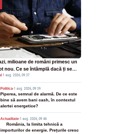
azi, milioane de români primesc un
pt nou. Ce se întâmplă dacă ți se
l
·
1 aug. 2026, 09:37
ică un produs
2
Politica
-
1 aug. 2026, 09:39
Piperea, semnal de alarmă. De ce este
bine să avem bani cash, în contextul
alertei energetice?
3
Actualitate
-
1 aug. 2026, 09:46
România, la limita tehnică a
importurilor de energie. Prețurile cresc