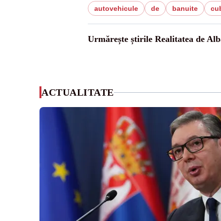
autovehicule
de
banuite
cu
Urmărește știrile Realitatea de Alb
ACTUALITATE