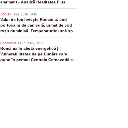
alarmant - Analiză Realitatea Plus
4
Social
-
1 aug. 2026, 10:15
Valul de foc lovește România: cod
portocaliu de caniculă, urmat de cod
roșu duminică. Temperaturile urcă spre
40°C
5
Economie
-
1 aug. 2026, 09:32
România în alertă energetică |
Vulnerabilitatea de pe Dunăre care
pune în pericol Centrala Cernavodă era
cunoscută de pe vremea lui Ceaușescu