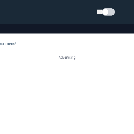
Schimba tema
ciu imens!
Advertising