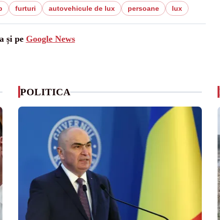
b
furturi
autovehicule de lux
persoane
lux
a și pe
Google News
POLITICA