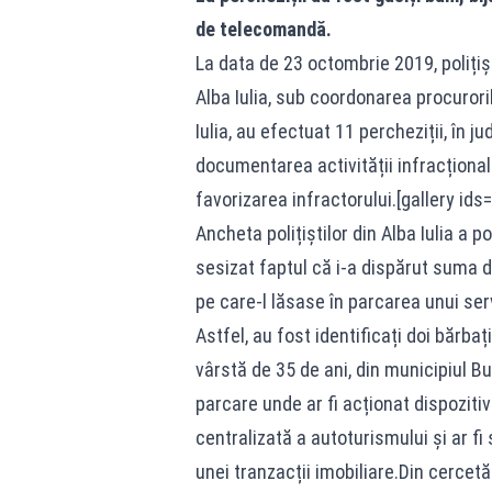
de telecomandă.
La data de 23 octombrie 2019, polițiști
Alba Iulia, sub coordonarea procurori
Iulia, au efectuat 11 percheziții, în j
documentarea activității infracționale
favorizarea infractorului.[gallery i
Ancheta polițiștilor din Alba Iulia a 
sesizat faptul că i-a dispărut suma d
pe care-l lăsase în parcarea unui serv
Astfel, au fost identificați doi bărbați
vârstă de 35 de ani, din municipiul Bu
parcare unde ar fi acționat dispoziti
centralizată a autoturismului și ar f
unei tranzacții imobiliare.Din cercetă