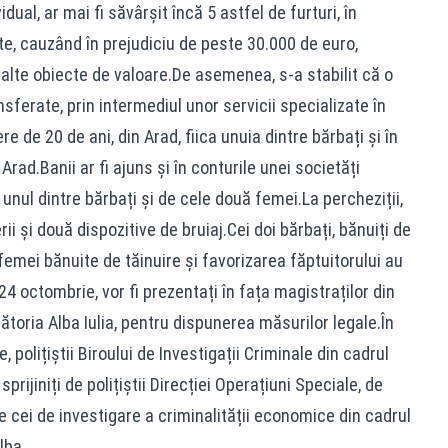
dual, ar mai fi săvârșit încă 5 astfel de furturi, în
e, cauzând în prejudiciu de peste 30.000 de euro,
i alte obiecte de valoare.De asemenea, s-a stabilit că o
nsferate, prin intermediul unor servicii specializate în
re de 20 de ani, din Arad, fiica unuia dintre bărbați și în
 Arad.Banii ar fi ajuns și în conturile unei societăți
unul dintre bărbați și de cele două femei.La percheziții,
rii și două dispozitive de bruiaj.Cei doi bărbați, bănuiți de
 femei bănuite de tăinuire și favorizarea făptuitorului au
i, 24 octombrie, vor fi prezentați în fața magistraților din
toria Alba Iulia, pentru dispunerea măsurilor legale.În
 polițiștii Biroului de Investigații Criminale din cadrul
sprijiniți de polițiștii Direcției Operațiuni Speciale, de
 de cei de investigare a criminalității economice din cadrul
lba.