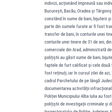
indivizi, acționând împreună sau indivi
București, Bacău, Oradea și Târgovișt
constând în sume de bani, bijuterii ș
parte din sumele furate ar fi fost tra
transfer de bani, în conturile unei tine
conturile unei tinere de 31 de ani, din
comerciale din Arad, administrată de 
polițiștii au găsit sume de bani, bijute
faptele de furt calificat și cele două
fost reținuți, iar în cursul zilei de az
cadrul Parchetului de pe lângă Judecă
documentarea activității infracționale,
Poliției Municipiului Alba Iulia au fost 
polițiștii de investigații criminale și
Inspectoratului de Poliție Județean A