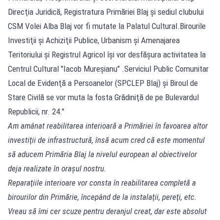
Direcţia Juridică, Registratura Primăriei Blaj şi sediul clubului
CSM Volei Alba Blaj vor fi mutate la Palatul Cultural.Birourile
Investiţii şi Achiziţii Publice, Urbanism şi Amenajarea
Teritoriului şi Registrul Agricol îşi vor desfăşura activitatea la
Centrul Cultural "Iacob Mureşianu" .Serviciul Public Comunitar
Local de Evidenţă a Persoanelor (SPCLEP Blaj) şi Biroul de
Stare Civilă se vor muta la fosta Grădiniţă de pe Bulevardul
Republicii, nr. 24."
Am amânat reabilitarea interioară a Primăriei în favoarea altor
investiţii de infrastructură, însă acum cred că este momentul
să aducem Primăria Blaj la nivelul european al obiectivelor
deja realizate în oraşul nostru.
Reparaţiile interioare vor consta în reabilitarea completă a
birourilor din Primărie, începând de la instalaţii, pereţi, etc.
Vreau să îmi cer scuze pentru deranjul creat, dar este absolut