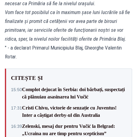
necesar ca Primăria să fie la nivelul oraşului.
Vom face tot posibilul ca în maximum şase luni lucrările să fie
finalizate şi promit că cetăţenii vor avea parte de birouri
primitoare, iar serviciile oferite de funcţionarii noştri se vor
ridica, sper, la nivelul noilor facilităţi oferite de Primăria Blaj.
" - a declarat Primarul Municipiului Blaj, Gheorghe Valentin
Rotar.
CITEȘTE ȘI
Complot dejucat în Serbia: doi bărbați, suspectați
15:50
că plănuiau asasinarea lui Vučić
Cristi Chivu, victorie de senzație cu Juventus!
17:31
Inter a câștigat derby-ul din Australia
Zelenski, mesaj dur pentru Vučić la Belgrad:
16:39
„Ucraina nu are timp pentru scepticism”