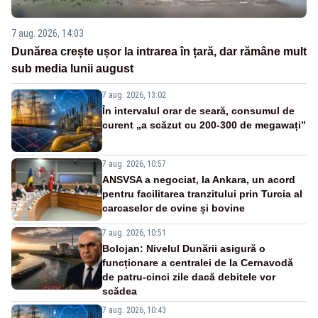
7 aug. 2026, 14:03
Dunărea crește ușor la intrarea în țară, dar rămâne mult
sub media lunii august
7 aug. 2026, 13:02
În intervalul orar de seară, consumul de
curent „a scăzut cu 200-300 de megawați”
7 aug. 2026, 10:57
ANSVSA a negociat, la Ankara, un acord
pentru facilitarea tranzitului prin Turcia al
carcaselor de ovine și bovine
7 aug. 2026, 10:51
Bolojan: Nivelul Dunării asigură o
funcționare a centralei de la Cernavodă
de patru-cinci zile dacă debitele vor
scădea
7 aug. 2026, 10:43