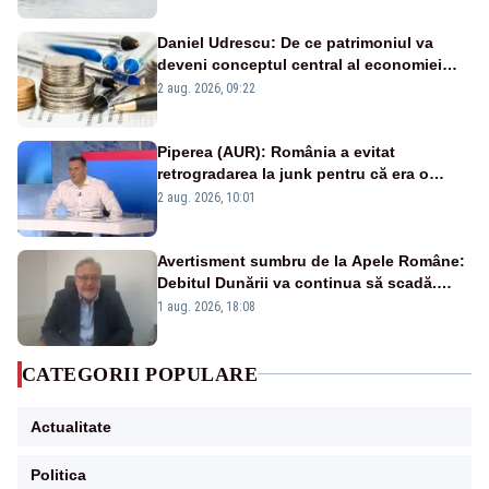
Daniel Udrescu: De ce patrimoniul va
deveni conceptul central al economiei
viitoare?
2 aug. 2026, 09:22
Piperea (AUR): România a evitat
retrogradarea la junk pentru că era o
catastrofă pentru bănci și fondurile de
2 aug. 2026, 10:01
pensii
Avertisment sumbru de la Apele Române:
Debitul Dunării va continua să scadă.
Cernavodă s-ar putea închide în 4 zile
1 aug. 2026, 18:08
CATEGORII POPULARE
Actualitate
Politica