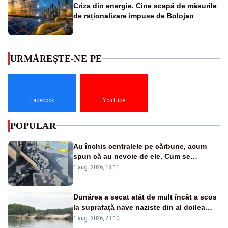
Criza din energie. Cine scapă de măsurile
de raționalizare impuse de Bolojan
URMĂREȘTE-NE PE
Facebook
YouTube
POPULAR
Au închis centralele pe cărbune, acum
spun că au nevoie de ele. Cum se
pasează vina în plină criză energetică
1 aug. 2026, 18:11
Dunărea a secat atât de mult încât a scos
la suprafață nave naziste din al doilea
război mondial
1 aug. 2026, 23:10