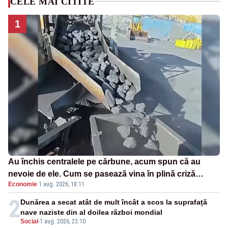
CELE MAI CITITE
1
Au închis centralele pe cărbune, acum spun că au
nevoie de ele. Cum se pasează vina în plină criză
Economie
·
1 aug. 2026, 18:11
energetică
2
Dunărea a secat atât de mult încât a scos la suprafață
nave naziste din al doilea război mondial
Social
-
1 aug. 2026, 23:10