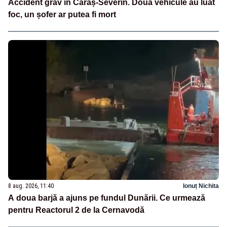
Accident grav în Caraș-Severin. Două vehicule au luat
foc, un șofer ar putea fi mort
8 aug. 2026, 11:40
Ionuț Nichita
A doua barjă a ajuns pe fundul Dunării. Ce urmează
pentru Reactorul 2 de la Cernavodă