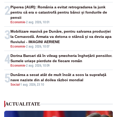
2
Piperea (AUR): România a evitat retrogradarea la junk
pentru că era o catastrofă pentru bănci și fondurile de
pensii
Economie
-
2 aug. 2026, 10:01
3
Mobilizare masivă pe Dunăre, pentru salvarea producției
la Cernavodă. Armata va detona o stâncă și va devia apa
fluviului - IMAGINI AERIENE
Economie
-
2 aug. 2026, 10:07
4
Dorina Barcari dă în vileag șmecheria înghețării pensiilor.
Sumele uriașe pierdute de fiecare român
Economie
-
2 aug. 2026, 10:09
5
Dunărea a secat atât de mult încât a scos la suprafață
nave naziste din al doilea război mondial
Social
-
1 aug. 2026, 23:10
ACTUALITATE