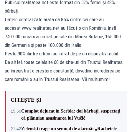
Publicul realitatea.net este format din 52% femei și 48%
bărbați.
Datele centralizate arată că 85% dintre cei care au
accesat www.realitatea.net au făcut-o din România, însă
740.000 români au intrat pe site din Marea Britanie, 165.000
din Germania și peste 100.000 din Italia.
Peste 90% dintre cititori au intrat de pe un dispozitiv mobil.
De altfel, toate celelalte 60 de site-uri din Trustul Realitatea
au înregistrat o creștere constantă, dovedind încrederea pe
care românii o au în Trustul Realitatea. Vă mulțumim!
CITEȘTE ȘI
Complot dejucat în Serbia: doi bărbați, suspectați
15:50
că plănuiau asasinarea lui Vučić
Zelenski trage un semnal de alarmă: „Rachetele
21:42