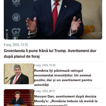
8 aug. 2026, 13:35
Groenlanda îi pune frână lui Trump. Avertisment dur
după planul de foraj
8 aug. 2026, 10:38
România își păstrează ratingul
recomandat investițiilor. Un semnal
pozitiv, dar și un avertisment pentru
autorități
8 aug. 2026, 08:51
Nicușor Dan, avertisment după decizia
Moody’s: „România trebuie să revină la
creștere economică”