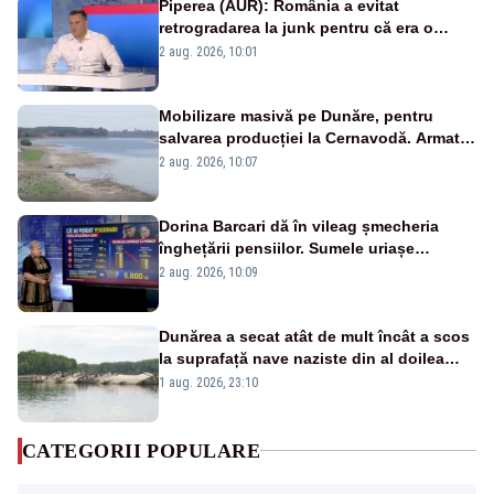
Piperea (AUR): România a evitat
retrogradarea la junk pentru că era o
catastrofă pentru bănci și fondurile de
2 aug. 2026, 10:01
pensii
Mobilizare masivă pe Dunăre, pentru
salvarea producției la Cernavodă. Armata
va detona o stâncă și va devia apa
2 aug. 2026, 10:07
fluviului - IMAGINI AERIENE
Dorina Barcari dă în vileag șmecheria
înghețării pensiilor. Sumele uriașe
pierdute de fiecare român
2 aug. 2026, 10:09
Dunărea a secat atât de mult încât a scos
la suprafață nave naziste din al doilea
război mondial
1 aug. 2026, 23:10
CATEGORII POPULARE