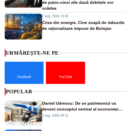
de patru-cinci zile dacă debitele vor
scădea
7 aug. 2026, 10:43
Criza din energie. Cine scapă de măsurile
de raționalizare impuse de Bolojan
URMĂREȘTE-NE PE
Facebook
YouTube
POPULAR
Daniel Udrescu: De ce patrimoniul va
deveni conceptul central al economiei
viitoare?
2 aug. 2026, 09:22