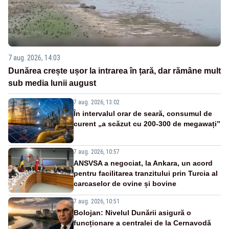
7 aug. 2026, 14:03
Dunărea crește ușor la intrarea în țară, dar rămâne mult
sub media lunii august
7 aug. 2026, 13:02
În intervalul orar de seară, consumul de
curent „a scăzut cu 200-300 de megawați”
7 aug. 2026, 10:57
ANSVSA a negociat, la Ankara, un acord
pentru facilitarea tranzitului prin Turcia al
carcaselor de ovine și bovine
7 aug. 2026, 10:51
Bolojan: Nivelul Dunării asigură o
funcționare a centralei de la Cernavodă