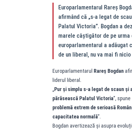
Europarlamentarul Rareș Bogdan
afirmând că „s-a legat de scau
Palatul Victoria”. Bogdan a dez
marele câștigător de pe urma de
europarlamentarul a adăugat c
de un liberal, nu va mai fi nici
Europarlamentarul
Rareș Bogdan
afi
liderul liberal.
„
Pur și simplu s-a legat de scaun și a
părăsească Palatul Victoria
”, spune
problemă extrem de serioasă Români
capacitatea normală
”.
Bogdan avertizează și asupra evoluție