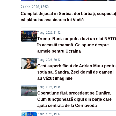
24 feb. 2026, 15:50
Complot dejucat în Serbia: doi bărbați, suspectaț
că plănuiau asasinarea lui Vučić
7 aug. 2026, 21:42
Trump: Rusia ar putea lovi un stat NATO
în această toamnă. Ce spune despre
armele pentru Ucraina
7 aug. 2026, 20:43
Gest superb făcut de Adrian Mutu pentr
soția sa, Sandra. Zeci de mii de oameni
au văzut imaginile
7 aug. 2026, 19:45
Operațiune fără precedent pe Dunăre.
Cum funcționează digul din barje care
ajută centrala de la Cernavodă
7 aug. 2026, 19:17