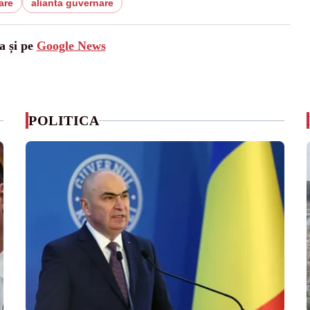
are
alianta guvernare
a și pe
Google News
POLITICA