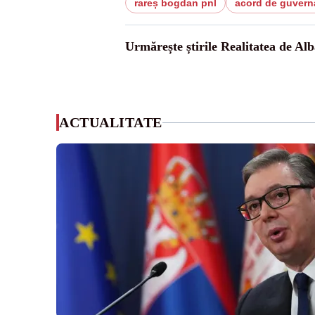
rareș bogdan pnl
acord de guvern
Urmărește știrile Realitatea de Alb
ACTUALITATE