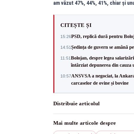
am văzut 47%, 44%, 41%, chiar și un
CITEȘTE ȘI
PSD, replică dură pentru Boloj
15:26
Ședința de guvern se amână pen
14:51
Bolojan, despre legea salarizăr
11:51
întârziat depunerea din cauza u
ANSVSA a negociat, la Ankara, 
10:57
carcaselor de ovine și bovine
Distribuie articolul
Mai multe articole despre