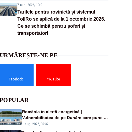
7 aug. 2026, 10:01
Tarifele pentru rovinietă și sistemul
TollRo se aplică de la 1 octombrie 2026.
Ce se schimbă pentru șoferi și
transportatori
URMĂREȘTE-NE PE
Facebook
YouTube
POPULAR
România în alertă energetică |
Vulnerabilitatea de pe Dunăre care pune în
pericol Centrala Cernavodă era cunoscută
1 aug. 2026, 09:32
de pe vremea lui Ceaușescu