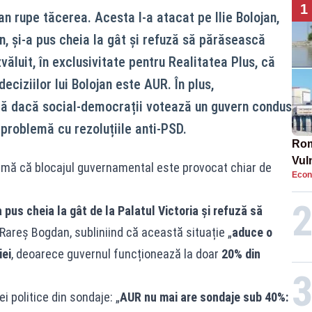
1
 rupe tăcerea. Acesta l-a atacat pe Ilie Bolojan,
n, și-a pus cheia la gât și refuză să părăsească
văluit, în exclusivitate pentru Realitatea Plus, că
ciziilor lui Bolojan este AUR. În plus,
ă dacă social-democrații votează un guvern condus
o problemă cu rezoluțiile anti-PSD.
Rom
Vul
rmă că blocajul guvernamental este provocat chiar de
Econ
pun
cun
 pus cheia la gât de la Palatul Victoria și refuză să
 Rareș Bogdan, subliniind că această situație „
aduce o
ei
, deoarece guvernul funcționează la doar
20% din
i politice din sondaje: „
AUR nu mai are sondaje sub 40%: