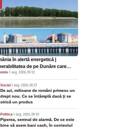
ânia în alertă energetică |
nerabilitatea de pe Dunăre care
omie
·
1 aug. 2026, 09:32
e în pericol Centrala Cernavodă era
oscută de pe vremea lui Ceaușescu
2
Social
-
1 aug. 2026, 09:37
De azi, milioane de români primesc un
drept nou. Ce se întâmplă dacă ți se
strică un produs
3
Politica
-
1 aug. 2026, 09:39
Piperea, semnal de alarmă. De ce este
bine să avem bani cash, în contextul