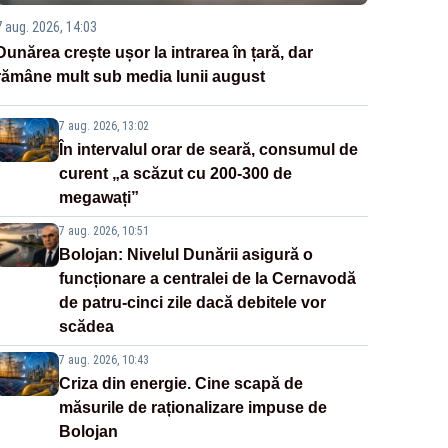
7 aug. 2026, 14:03
Dunărea crește ușor la intrarea în țară, dar
rămâne mult sub media lunii august
7 aug. 2026, 13:02
În intervalul orar de seară, consumul de
curent „a scăzut cu 200-300 de
megawați”
7 aug. 2026, 10:51
Bolojan: Nivelul Dunării asigură o
funcționare a centralei de la Cernavodă
de patru-cinci zile dacă debitele vor
scădea
7 aug. 2026, 10:43
Criza din energie. Cine scapă de
măsurile de raționalizare impuse de
Bolojan