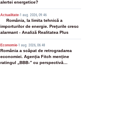
alertei energetice?
4
Actualitate
-
1 aug. 2026, 09:46
România, la limita tehnică a
importurilor de energie. Prețurile cresc
alarmant - Analiză Realitatea Plus
5
Economie
-
1 aug. 2026, 06:48
România a scăpat de retrogradarea
economiei. Agenția Fitch menține
ratingul „BBB-” cu perspectivă
negativă