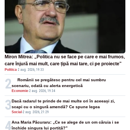
Miron Mitrea: „Politica nu se face pe care e mai frumos,
care înjură mai mult, care țipă mai tare, ci pe proiecte”
Politica
·
2 aug. 2026, 19:33
2
Românii se pregătesc pentru cel mai sumbru
scenariu, odată cu alerta energetică
Economie
-
2 aug. 2026, 19:34
3
Dacă radarul te prinde de mai multe ori în aceeași zi,
scapi cu o singură amendă? Ce spune legea
Social
-
2 aug. 2026, 21:29
4
Ana Maria Păcuraru: „Ce se alege de un om căruia i se
închide singura lui portiță?”