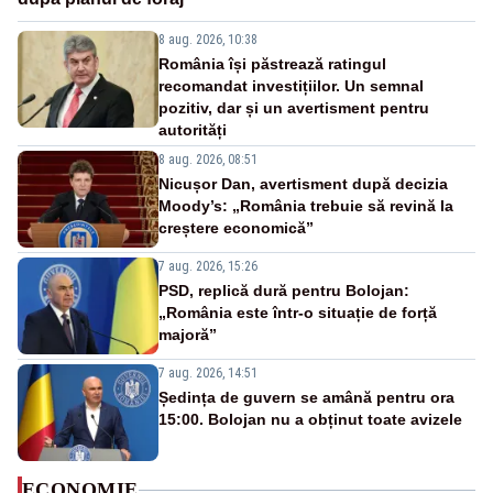
8 aug. 2026, 10:38
România își păstrează ratingul
recomandat investițiilor. Un semnal
pozitiv, dar și un avertisment pentru
autorități
8 aug. 2026, 08:51
Nicușor Dan, avertisment după decizia
Moody’s: „România trebuie să revină la
creștere economică”
7 aug. 2026, 15:26
PSD, replică dură pentru Bolojan:
„România este într-o situație de forță
majoră”
7 aug. 2026, 14:51
Ședința de guvern se amână pentru ora
15:00. Bolojan nu a obținut toate avizele
ECONOMIE