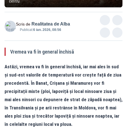
centru
Realitatea de Alba
Scris de
Publicat:
6 ian. 2026, 08:56
Vremea va fi în general închisă
Astăzi, vremea va fi în general închisă, iar mai ales în sud
și sud-est valorile de temperatură vor crește față de ziua
precedentă. În Banat, Crișana și Maramureș vor fi
precipitații mixte (ploi, lapoviță și local ninsoare ziua și
mai ales ninsori cu depunere de strat de zăpadă noaptea),
în Transilvania și pe arii restrânse în Moldova, vor fi mai
ales ploi ziua și trecător lapoviță și ninsoare noaptea, iar
în celelalte regiuni local va ploua.