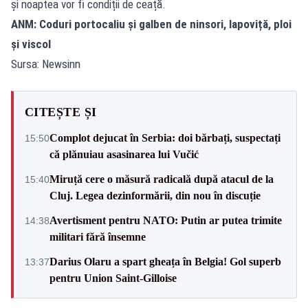
și noaptea vor fi condiții de ceață.
ANM: Coduri portocaliu și galben de ninsori, lapoviță, ploi
și viscol
Sursa: Newsinn
CITEȘTE ȘI
Complot dejucat în Serbia: doi bărbați, suspectați
15:50
că plănuiau asasinarea lui Vučić
Miruță cere o măsură radicală după atacul de la
15:40
Cluj. Legea dezinformării, din nou în discuție
Avertisment pentru NATO: Putin ar putea trimite
14:38
militari fără însemne
Darius Olaru a spart gheața în Belgia! Gol superb
13:37
pentru Union Saint-Gilloise