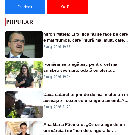
Facebook
YouTube
POPULAR
Miron Mitrea: „Politica nu se face pe care
e mai frumos, care înjură mai mult, care
țipă mai tare, ci pe proiecte”
2 aug. 2026, 19:33
Românii se pregătesc pentru cel mai
sumbru scenariu, odată cu alerta
energetică
2 aug. 2026, 19:34
Dacă radarul te prinde de mai multe ori în
aceeași zi, scapi cu o singură amendă?
Ce spune legea
2 aug. 2026, 21:29
Ana Maria Păcuraru: „Ce se alege de un
om căruia i se închide singura lui