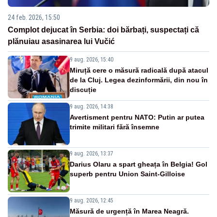
24 feb. 2026, 15:50
Complot dejucat în Serbia: doi bărbați, suspectați că
plănuiau asasinarea lui Vučić
9 aug. 2026, 15:40
Miruță cere o măsură radicală după atacul
de la Cluj. Legea dezinformării, din nou în
discuție
9 aug. 2026, 14:38
Avertisment pentru NATO: Putin ar putea
trimite militari fără însemne
9 aug. 2026, 13:37
Darius Olaru a spart gheața în Belgia! Gol
superb pentru Union Saint-Gilloise
9 aug. 2026, 12:45
Măsură de urgență în Marea Neagră.