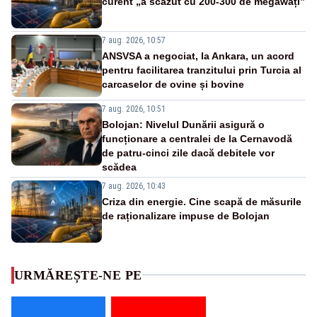
curent „a scăzut cu 200-300 de megawați”
7 aug. 2026, 10:57
ANSVSA a negociat, la Ankara, un acord
pentru facilitarea tranzitului prin Turcia al
carcaselor de ovine și bovine
7 aug. 2026, 10:51
Bolojan: Nivelul Dunării asigură o
funcționare a centralei de la Cernavodă
de patru-cinci zile dacă debitele vor
scădea
7 aug. 2026, 10:43
Criza din energie. Cine scapă de măsurile
de raționalizare impuse de Bolojan
URMĂREȘTE-NE PE