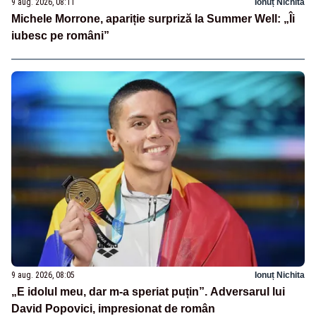
9 aug. 2026, 08:11
Ionuț Nichita
Michele Morrone, apariție surpriză la Summer Well: „Îi
iubesc pe români”
9 aug. 2026, 08:05
Ionuț Nichita
„E idolul meu, dar m-a speriat puțin”. Adversarul lui
David Popovici, impresionat de român