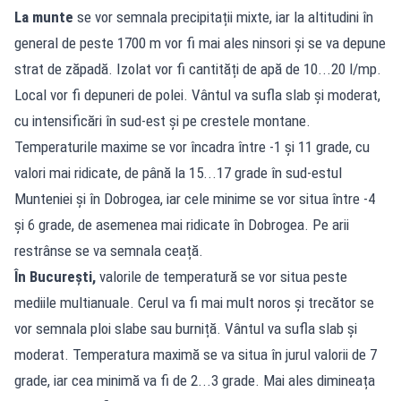
La munte
se vor semnala precipitații mixte, iar la altitudini în
general de peste 1700 m vor fi mai ales ninsori și se va depune
strat de zăpadă. Izolat vor fi cantități de apă de 10...20 l/mp.
Local vor fi depuneri de polei. Vântul va sufla slab și moderat,
cu intensificări în sud-est și pe crestele montane.
Temperaturile maxime se vor încadra între -1 și 11 grade, cu
valori mai ridicate, de până la 15...17 grade în sud-estul
Munteniei și în Dobrogea, iar cele minime se vor situa între -4
și 6 grade, de asemenea mai ridicate în Dobrogea. Pe arii
restrânse se va semnala ceață.
În București,
valorile de temperatură se vor situa peste
mediile multianuale. Cerul va fi mai mult noros și trecător se
vor semnala ploi slabe sau burniță. Vântul va sufla slab și
moderat. Temperatura maximă se va situa în jurul valorii de 7
grade, iar cea minimă va fi de 2...3 grade. Mai ales dimineața