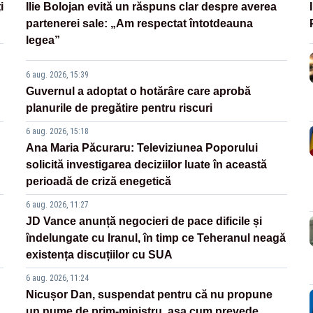
i
Ilie Bolojan evită un răspuns clar despre averea
partenerei sale: „Am respectat întotdeauna
legea”
6 aug. 2026, 15:39
Guvernul a adoptat o hotărâre care aprobă
planurile de pregătire pentru riscuri
6 aug. 2026, 15:18
Ana Maria Păcuraru: Televiziunea Poporului
solicită investigarea deciziilor luate în această
perioadă de criză enegetică
6 aug. 2026, 11:27
JD Vance anunță negocieri de pace dificile și
îndelungate cu Iranul, în timp ce Teheranul neagă
existența discuțiilor cu SUA
6 aug. 2026, 11:24
Nicușor Dan, suspendat pentru că nu propune
un nume de prim-ministru, așa cum prevede