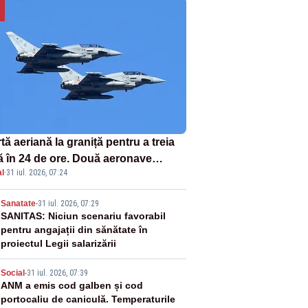
tă aeriană la graniță pentru a treia
ă în 24 de ore. Două aeronave
l
·
31 iul. 2026, 07:24
fighter britanice au fost ridicate de
ol
2
Sanatate
-
31 iul. 2026, 07:29
SANITAS: Niciun scenariu favorabil
pentru angajații din sănătate în
proiectul Legii salarizării
3
Social
-
31 iul. 2026, 07:39
ANM a emis cod galben și cod
portocaliu de caniculă. Temperaturile