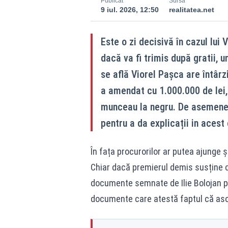
Publicat
Sursă
9 iul. 2026, 12:50
realitatea.net
Este o zi decisivă în cazul lui 
dacă va fi trimis după gratii, 
se află Viorel Pașca are întârzi
a amendat cu 1.000.000 de lei,
munceau la negru. De asemenea, 
pentru a da explicații in acest
În fața procurorilor ar putea ajunge și
Chiar dacă premierul demis susține că
documente semnate de Ilie Bolojan pe
documente care atestă faptul că aso