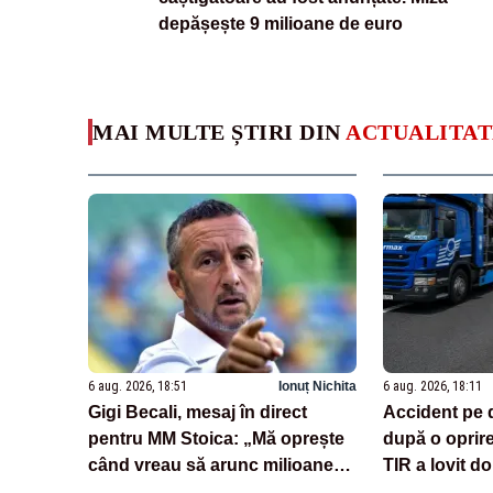
depășește 9 milioane de euro
MAI MULTE ȘTIRI DIN
ACTUALITAT
6 aug. 2026, 18:51
Ionuț Nichita
6 aug. 2026, 18:11
Gigi Becali, mesaj în direct
Accident pe 
pentru MM Stoica: „Mă oprește
după o oprir
când vreau să arunc milioane
TIR a lovit do
pe transferuri”
încărcate cu