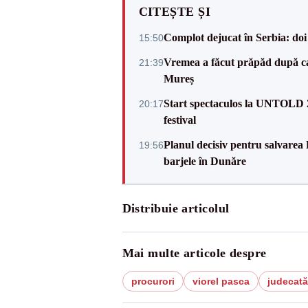
CITEȘTE ȘI
Complot dejucat în Serbia: doi 
15:50
Vremea a făcut prăpăd după cani
21:39
Mureș
Start spectaculos la UNTOLD 20
20:17
festival
Planul decisiv pentru salvarea
19:56
barjele în Dunăre
Distribuie articolul
Mai multe articole despre
procurori
viorel pasca
judecată