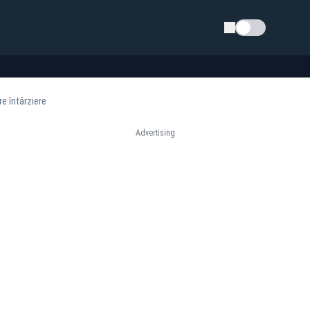
Schimba tema
re întârziere
Advertising