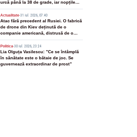
urcă până la 38 de grade, iar nopțile
devin tropicale
4
Actualitate
-
31 iul. 2026, 07:40
Atac fără precedent al Rusiei. O fabrică
de drone din Kiev deținută de o
companie americană, distrusă de o
rachetă rusească
5
Politica
-
30 iul. 2026, 23:24
Lia Olguța Vasilescu: ”Ce se întâmplă
în sănătate este o bătaie de joc. Se
guvernează extraordinar de prost”