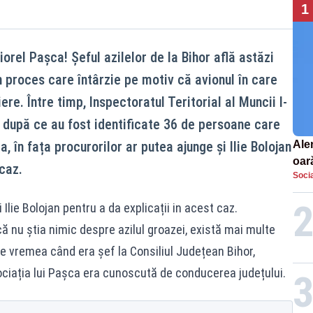
1
Viorel Pașca! Șeful azilelor de la Bihor află astăzi
un proces care întârzie pe motiv că avionul în care
ere. Între timp, Inspectoratul Teritorial al Muncii l-
 după ce au fost identificate 36 de persoane care
în fața procurorilor ar putea ajunge și Ilie Bolojan
Aler
oar
 caz.
Socia
Euro
la s
 Ilie Bolojan pentru a da explicații in acest caz.
 nu știa nimic despre azilul groazei, există mai multe
 vremea când era șef la Consiliul Județean Bihor,
ciația lui Pașca era cunoscută de conducerea județului.