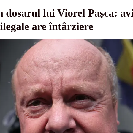
n dosarul lui Viorel Pașca: av
 ilegale are întârziere