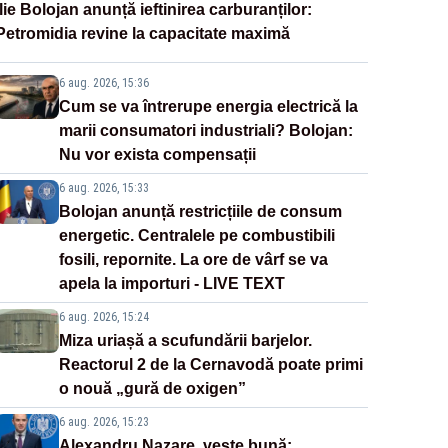
Ilie Bolojan anunță ieftinirea carburanților:
Petromidia revine la capacitate maximă
6 aug. 2026, 15:36
Cum se va întrerupe energia electrică la
marii consumatori industriali? Bolojan:
Nu vor exista compensații
6 aug. 2026, 15:33
Bolojan anunță restricțiile de consum
energetic. Centralele pe combustibili
fosili, repornite. La ore de vârf se va
apela la importuri - LIVE TEXT
6 aug. 2026, 15:24
Miza uriașă a scufundării barjelor.
Reactorul 2 de la Cernavodă poate primi
o nouă „gură de oxigen”
6 aug. 2026, 15:23
Alexandru Nazare, veste bună: