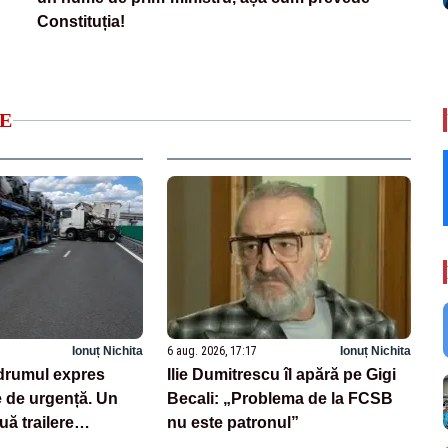
Constituția!
E
Ionuț Nichita
6 aug. 2026, 17:17
Ionuț Nichita
drumul expres
Ilie Dumitrescu îl apără pe Gigi
e de urgență. Un
Becali: „Problema de la FCSB
uă trailere
nu este patronul”
 mașini