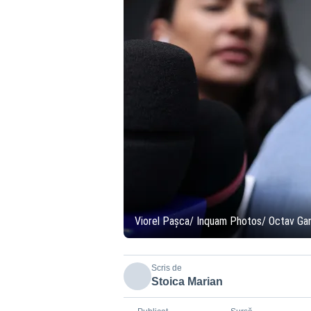
Viorel Pașca/ Inquam Photos/ Octav Ga
Scris de
Stoica Marian