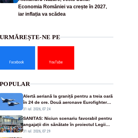
Economia României va crește în 2027,
iar inflația va scădea
URMĂREȘTE-NE PE
Facebook
YouTube
POPULAR
Alertă aeriană la graniță pentru a treia oară
în 24 de ore. Două aeronave Eurofighter
britanice au fost ridicate de la sol
31 iul. 2026, 07:24
SANITAS: Niciun scenariu favorabil pentru
angajații din sănătate în proiectul Legii
salarizării
31 iul. 2026, 07:29