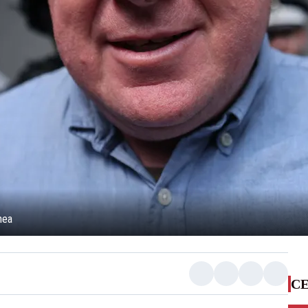
nea
CE