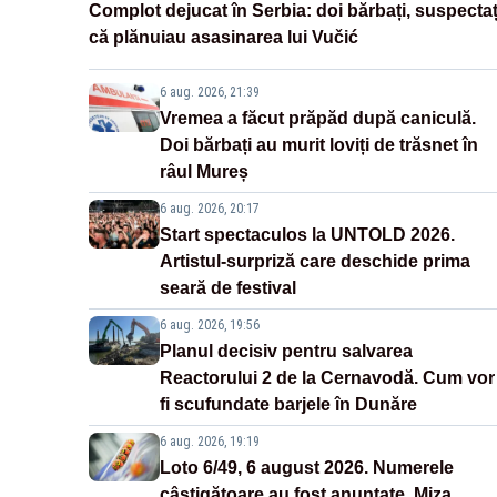
Complot dejucat în Serbia: doi bărbați, suspectaț
că plănuiau asasinarea lui Vučić
6 aug. 2026, 21:39
Vremea a făcut prăpăd după caniculă.
Doi bărbați au murit loviți de trăsnet în
râul Mureș
6 aug. 2026, 20:17
Start spectaculos la UNTOLD 2026.
Artistul-surpriză care deschide prima
seară de festival
6 aug. 2026, 19:56
Planul decisiv pentru salvarea
Reactorului 2 de la Cernavodă. Cum vor
fi scufundate barjele în Dunăre
6 aug. 2026, 19:19
Loto 6/49, 6 august 2026. Numerele
câștigătoare au fost anunțate. Miza