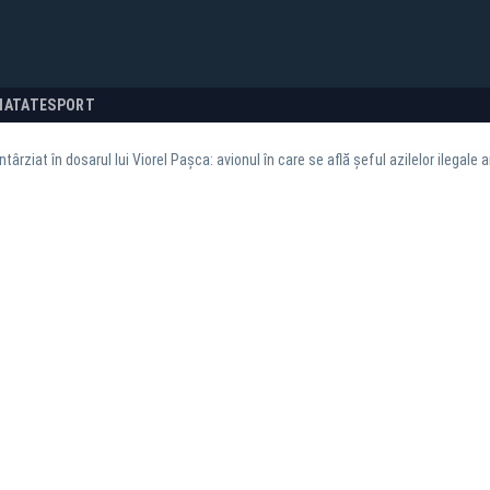
NATATE
SPORT
târziat în dosarul lui Viorel Pașca: avionul în care se află șeful azilelor ilegale a