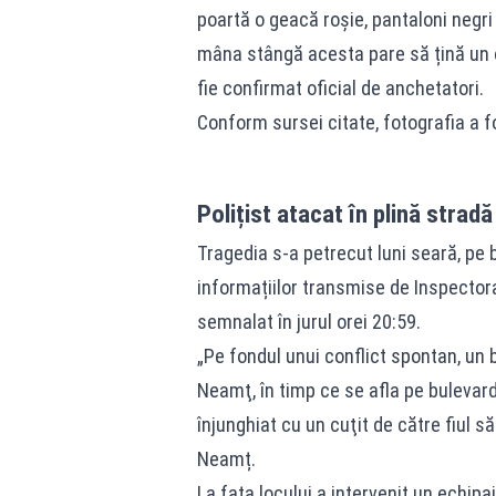
poartă o geacă roșie, pantaloni negri
mâna stângă acesta pare să țină un o
fie confirmat oficial de anchetatori.
Conform sursei citate, fotografia a f
Polițist atacat în plină stradă
Tragedia s-a petrecut luni seară, pe 
informațiilor transmise de Inspectora
semnalat în jurul orei 20:59.
„Pe fondul unui conflict spontan, un bă
Neamţ, în timp ce se afla pe bulevard
înjunghiat cu un cuţit de către fiul s
Neamț.
La fața locului a intervenit un echip