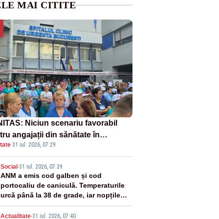
LE MAI CITITE
ITAS: Niciun scenariu favorabil
ru angajații din sănătate în
tate
·
31 iul. 2026, 07:29
ectul Legii salarizării
2
Social
-
31 iul. 2026, 07:39
ANM a emis cod galben și cod
portocaliu de caniculă. Temperaturile
urcă până la 38 de grade, iar nopțile
devin tropicale
Actualitate
-
31 iul. 2026, 07:40