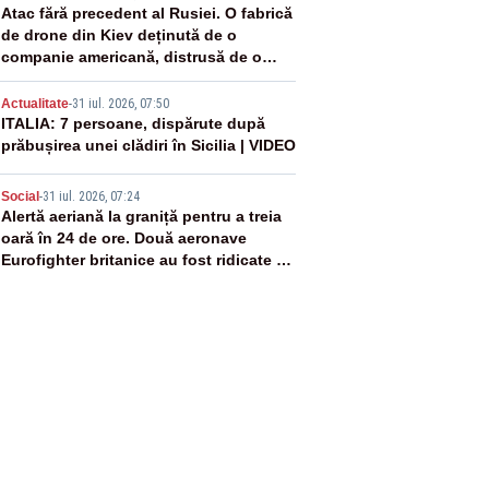
3
Atac fără precedent al Rusiei. O fabrică
de drone din Kiev deținută de o
companie americană, distrusă de o
rachetă rusească
4
Actualitate
-
31 iul. 2026, 07:50
ITALIA: 7 persoane, dispărute după
prăbușirea unei clădiri în Sicilia | VIDEO
5
Social
-
31 iul. 2026, 07:24
Alertă aeriană la graniță pentru a treia
oară în 24 de ore. Două aeronave
Eurofighter britanice au fost ridicate de
la sol