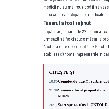
medicii nu au mai reușit să îi salveze
după sosirea echipajelor medicale.
Tânărul a fost reținut
După atac, tânărul de 22 de ani a fost
Urmează să fie dispuse măsurile pro
Ancheta este coordonată de Parchetu
stabilească toate împrejurările în ca
CITEȘTE ȘI
Complot dejucat în Serbia: doi 
15:50
Vremea a făcut prăpăd după cani
21:39
Mureș
Start spectaculos la UNTOLD 20
20:17