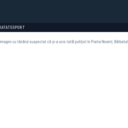
NATATE
SPORT
imagini cu tânărul suspectat că și-a ucis tatăl polițist în Piatra Neamț. Bărbatul