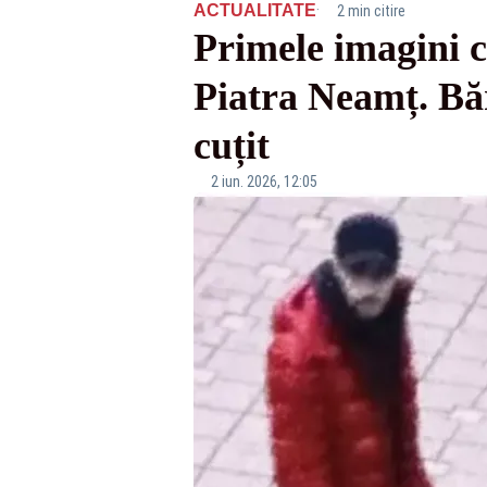
·
ACTUALITATE
2 min citire
Primele imagini cu
Piatra Neamț. Băr
cuțit
2 iun. 2026, 12:05