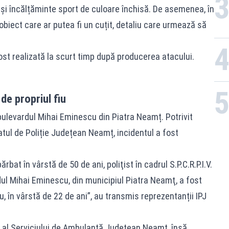
 și încălțăminte sport de culoare închisă. De asemenea, în
biect care ar putea fi un cuțit, detaliu care urmează să
ost realizată la scurt timp după producerea atacului.
 de propriul fiu
bulevardul Mihai Eminescu din Piatra Neamț. Potrivit
tul de Poliție Județean Neamț, incidentul a fost
rbat în vârstă de 50 de ani, poliţist în cadrul S.P.C.R.P.I.V.
ul Mihai Eminescu, din municipiul Piatra Neamţ, a fost
ău, în vârstă de 22 de ani”, au transmis reprezentanții IPJ
aj al Serviciului de Ambulanță Județean Neamț, însă