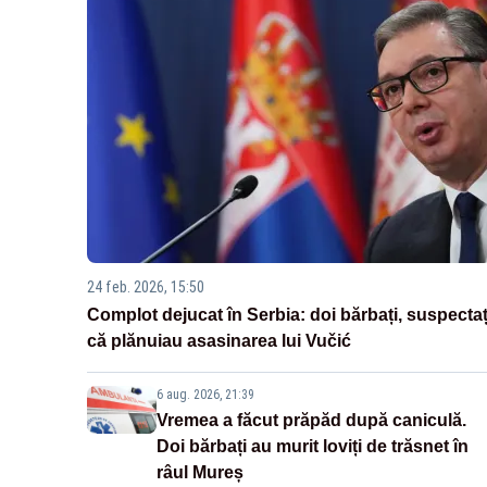
24 feb. 2026, 15:50
Complot dejucat în Serbia: doi bărbați, suspectaț
că plănuiau asasinarea lui Vučić
6 aug. 2026, 21:39
Vremea a făcut prăpăd după caniculă.
Doi bărbați au murit loviți de trăsnet în
râul Mureș