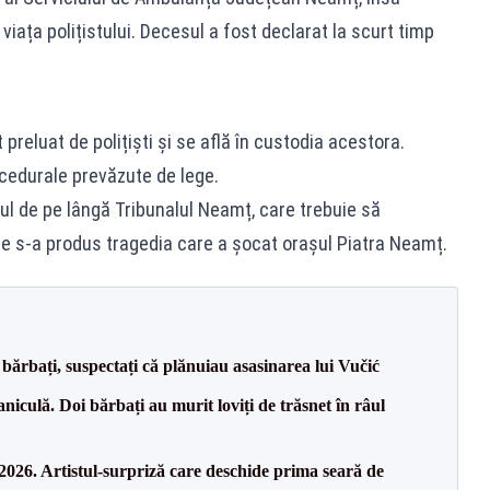
 viața polițistului. Decesul a fost declarat la scurt timp
 preluat de polițiști și se află în custodia acestora.
cedurale prevăzute de lege.
l de pe lângă Tribunalul Neamț, care trebuie să
re s-a produs tragedia care a șocat orașul Piatra Neamț.
bărbați, suspectați că plănuiau asasinarea lui Vučić
culă. Doi bărbați au murit loviți de trăsnet în râul
26. Artistul-surpriză care deschide prima seară de