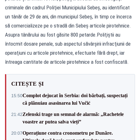
criminale din cadrul Poliţiei Municipiului Sebeş, au identificat
un tânăr de 29 de ani, din municipiul Sebeş, în timp ce încerca
să comercializeze pe o stradă din Sebeş articole pirotehnice.
Asupra tânărului au fost găsite 800 petarde.Poliţiştii au
întocmit dosare penale, sub aspectul săvârşirii infracţiunii de
operaţiuni cu articole pirotehnice, efectuate fără drept, iar
întreaga cantitate de articole pirotehnice a fost confiscată.
CITEȘTE ȘI
Complot dejucat în Serbia: doi bărbați, suspectați
15:50
că plănuiau asasinarea lui Vučić
Zelenski trage un semnal de alarmă: „Rachetele
21:42
voastre ar putea salva vieți”
Operațiune contra cronometru pe Dunăre.
20:07