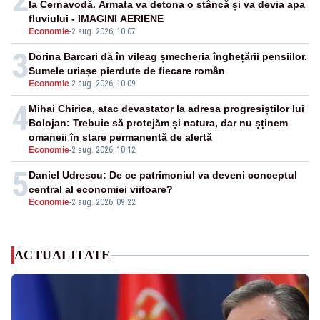
la Cernavodă. Armata va detona o stâncă și va devia apa
fluviului - IMAGINI AERIENE
Economie
-
2 aug. 2026, 10:07
3
Dorina Barcari dă în vileag șmecheria înghețării pensiilor.
Sumele uriașe pierdute de fiecare român
Economie
-
2 aug. 2026, 10:09
4
Mihai Chirica, atac devastator la adresa progresiștilor lui
Bolojan: Trebuie să protejăm și natura, dar nu șținem
omaneii în stare permanentă de alertă
Economie
-
2 aug. 2026, 10:12
5
Daniel Udrescu: De ce patrimoniul va deveni conceptul
central al economiei viitoare?
Economie
-
2 aug. 2026, 09:22
ACTUALITATE