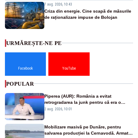
7 aug. 2026, 10:43
Criza din energie. Cine scapă de măsurile
de raționalizare impuse de Bolojan
URMĂREȘTE-NE PE
Facebook
YouTube
POPULAR
Piperea (AUR): România a evitat
retrogradarea la junk pentru că era o
catastrofă pentru bănci și fondurile de
2 aug. 2026, 10:01
pensii
Mobilizare masivă pe Dunăre, pentru
salvarea producției la Cernavodă. Armata