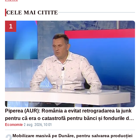
CELE MAI CITITE
1
Piperea (AUR): România a evitat retrogradarea la junk
pentru că era o catastrofă pentru bănci și fondurile de
Economie
·
2 aug. 2026, 10:01
pensii
2
Mobilizare masivă pe Dunăre, pentru salvarea producției