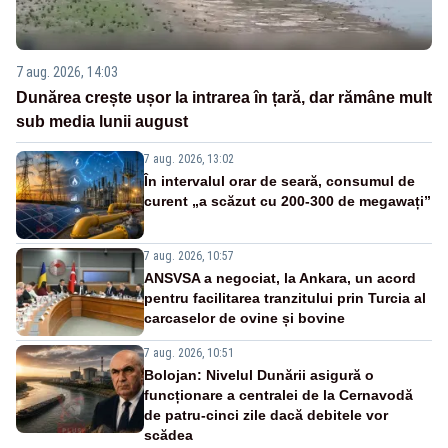
7 aug. 2026, 14:03
Dunărea crește ușor la intrarea în țară, dar rămâne mult
sub media lunii august
7 aug. 2026, 13:02
În intervalul orar de seară, consumul de
curent „a scăzut cu 200-300 de megawați”
7 aug. 2026, 10:57
ANSVSA a negociat, la Ankara, un acord
pentru facilitarea tranzitului prin Turcia al
carcaselor de ovine și bovine
7 aug. 2026, 10:51
Bolojan: Nivelul Dunării asigură o
funcționare a centralei de la Cernavodă
de patru-cinci zile dacă debitele vor
scădea