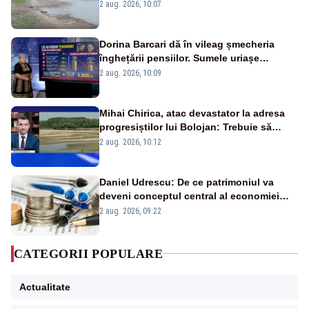
va detona o stâncă și va devia apa
2 aug. 2026, 10:07
fluviului - IMAGINI AERIENE
Dorina Barcari dă în vileag șmecheria
înghețării pensiilor. Sumele uriașe
pierdute de fiecare român
2 aug. 2026, 10:09
Mihai Chirica, atac devastator la adresa
progresiștilor lui Bolojan: Trebuie să
protejăm și natura, dar nu șținem omaneii
2 aug. 2026, 10:12
în stare permanentă de alertă
Daniel Udrescu: De ce patrimoniul va
deveni conceptul central al economiei
viitoare?
2 aug. 2026, 09:22
CATEGORII POPULARE
Actualitate