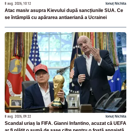
8 aug. 2026, 10:12
Ionuț Nichita
Atac masiv asupra Kievului după sancțiunile SUA. Ce
se întâmplă cu apărarea antiaeriană a Ucrainei
8 aug. 2026, 09:22
Ionuț Nichita
Scandal uriaș la FIFA. Gianni Infantino, acuzat că UEFA
ar fi plătit o sumă de șase cifre pentru o fostă angajată