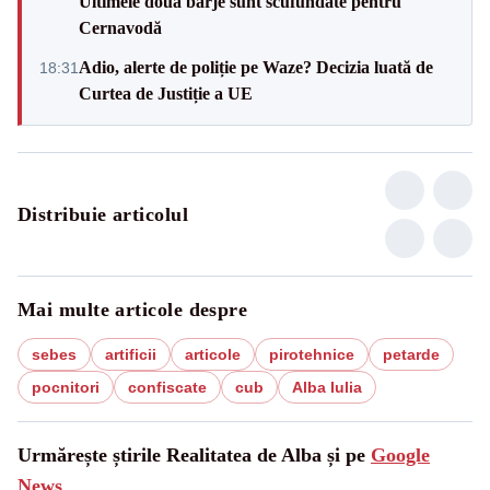
Ultimele două barje sunt scufundate pentru
Cernavodă
Adio, alerte de poliție pe Waze? Decizia luată de
18:31
Curtea de Justiție a UE
Distribuie articolul
Mai multe articole despre
sebes
artificii
articole
pirotehnice
petarde
pocnitori
confiscate
cub
Alba Iulia
Urmărește știrile Realitatea de Alba și pe
Google
News