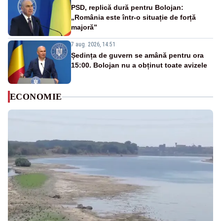
PSD, replică dură pentru Bolojan:
„România este într-o situație de forță
majoră”
7 aug. 2026, 14:51
Ședința de guvern se amână pentru ora
15:00. Bolojan nu a obținut toate avizele
ECONOMIE