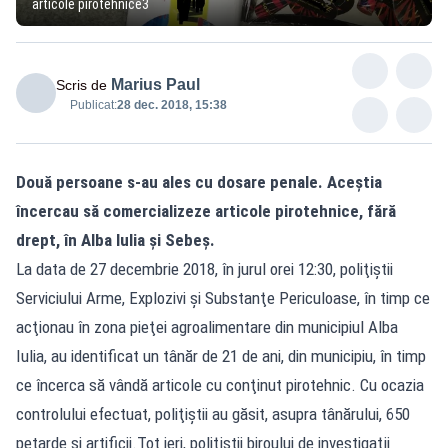
articole pirotehnice3
Marius Paul
Scris de
Publicat:
28 dec. 2018, 15:38
Două persoane s-au ales cu dosare penale. Aceștia
încercau să comercializeze articole pirotehnice, fără
drept, în Alba Iulia şi Sebeş.
La data de 27 decembrie 2018, în jurul orei 12:30, poliţiştii
Serviciului Arme, Explozivi şi Substanţe Periculoase, în timp ce
acţionau în zona pieţei agroalimentare din municipiul Alba
Iulia, au identificat un tânăr de 21 de ani, din municipiu, în timp
ce încerca să vândă articole cu conţinut pirotehnic. Cu ocazia
controlului efectuat, poliţiştii au găsit, asupra tânărului, 650
petarde şi artificii.Tot ieri, poliţiştii biroului de investigaţii