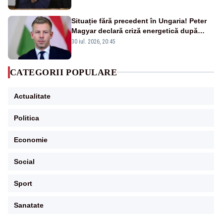
Situație fără precedent în Ungaria! Peter
Magyar declară criză energetică după
oprirea centralei de la Paks
30 iul. 2026, 20:45
CATEGORII POPULARE
Actualitate
Politica
Economie
Social
Sport
Sanatate