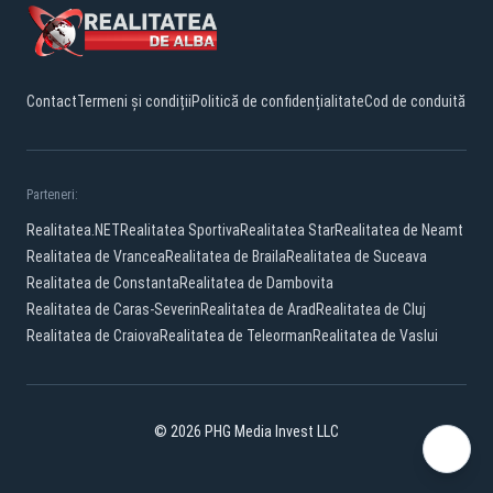
Contact
Termeni și condiții
Politică de confidențialitate
Cod de conduită
Parteneri:
Realitatea.NET
Realitatea Sportiva
Realitatea Star
Realitatea de Neamt
Realitatea de Vrancea
Realitatea de Braila
Realitatea de Suceava
Realitatea de Constanta
Realitatea de Dambovita
Realitatea de Caras-Severin
Realitatea de Arad
Realitatea de Cluj
Realitatea de Craiova
Realitatea de Teleorman
Realitatea de Vaslui
© 2026 PHG Media Invest LLC
Facebook
YouTube