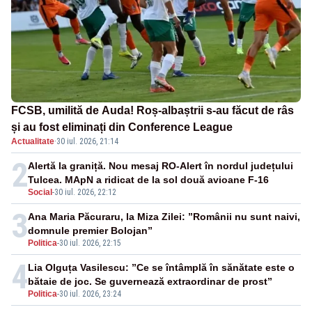
FCSB, umilită de Auda! Roș-albaștrii s-au făcut de râs
și au fost eliminați din Conference League
Actualitate
·
30 iul. 2026, 21:14
2
Alertă la graniță. Nou mesaj RO-Alert în nordul județului
Tulcea. MApN a ridicat de la sol două avioane F-16
Social
-
30 iul. 2026, 22:12
3
Ana Maria Păcuraru, la Miza Zilei: ”Românii nu sunt naivi,
domnule premier Bolojan”
Politica
-
30 iul. 2026, 22:15
4
Lia Olguța Vasilescu: ”Ce se întâmplă în sănătate este o
bătaie de joc. Se guvernează extraordinar de prost”
Politica
-
30 iul. 2026, 23:24