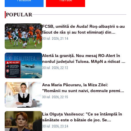
POPULAR
FCSB, umilită de Auda! Roș-albaștrii s-au
făcut de râs și au fost eliminați din
Conference League
30 iul. 2026, 21:14
Alertă la graniță. Nou mesaj RO-Alert în
nordul județului Tulcea. MApN a ridicat de
la sol două avioane F-16
30 iul. 2026, 22:12
Ana Maria Păcuraru, la Miza Zilei:
”Românii nu sunt naivi, domnule premier
Bolojan”
30 iul. 2026, 22:15
Lia Olguța Vasilescu: ”Ce se întâmplă în
sănătate este o bătaie de joc. Se
guvernează extraordinar de prost”
30 iul. 2026, 23:24