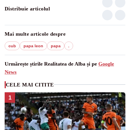
Distribuie articolul
Mai multe articole despre
cub
papa leon
papa
.
Urmărește știrile Realitatea de Alba și pe
Google
News
CELE MAI CITITE
1