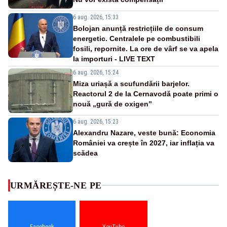
6 aug. 2026, 15:33
Bolojan anunță restricțiile de consum
energetic. Centralele pe combustibili
fosili, repornite. La ore de vârf se va apela
la importuri - LIVE TEXT
6 aug. 2026, 15:24
Miza uriașă a scufundării barjelor.
Reactorul 2 de la Cernavodă poate primi o
nouă „gură de oxigen”
6 aug. 2026, 15:23
Alexandru Nazare, veste bună: Economia
României va crește în 2027, iar inflația va
scădea
URMĂREȘTE-NE PE
Facebook
YouTube