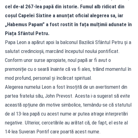
cel de-al 267-lea papă din istorie. Fumul alb ridicat din
coșul Capelei Sixtine a anunțat oficial alegerea sa, iar
„Habemus Papam” a fost rostit în fața mulțimii adunate în
Piața Sfântul Petru.
Papa Leon a apărut apoi la balconul Bazilicii Sfântul Petru și a
salutat credincioșii, marcând începutul noului pontificat.
Conform unor surse apropiate, noul papă ar fi avut o
premoniție cu o seară înainte că va fi ales, trăind momentul în
mod profund, personal și încărcat spiritual.
Alegerea numelui Leon a fost însoțită de un avertisment din
partea fratelui său, John Prevost. Acesta i-a sugerat să evite
această opțiune din motive simbolice, temându-se că statutul
de al 13-lea papă cu acest nume ar putea atrage interpretări
negative. Ulterior, cercetările au arătat că, de fapt, el este al
14-lea Suveran Pontif care poartă acest nume.