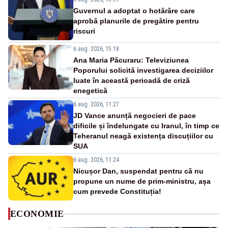
Guvernul a adoptat o hotărâre care
aprobă planurile de pregătire pentru
riscuri
6 aug. 2026, 15:18
Ana Maria Păcuraru: Televiziunea
Poporului solicită investigarea deciziilor
luate în această perioadă de criză
enegetică
6 aug. 2026, 11:27
JD Vance anunță negocieri de pace
dificile și îndelungate cu Iranul, în timp ce
Teheranul neagă existența discuțiilor cu
SUA
6 aug. 2026, 11:24
Nicușor Dan, suspendat pentru că nu
propune un nume de prim-ministru, așa
cum prevede Constituția!
ECONOMIE