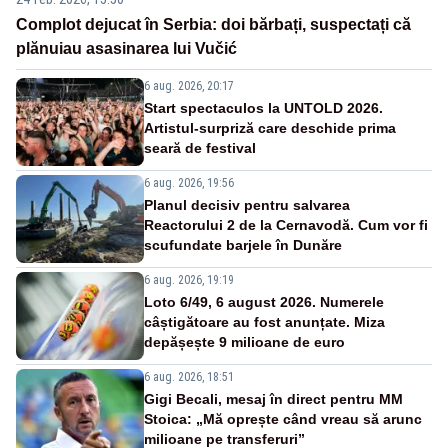
Complot dejucat în Serbia: doi bărbați, suspectați că
plănuiau asasinarea lui Vučić
6 aug. 2026, 20:17
Start spectaculos la UNTOLD 2026.
Artistul-surpriză care deschide prima
seară de festival
6 aug. 2026, 19:56
Planul decisiv pentru salvarea
Reactorului 2 de la Cernavodă. Cum vor fi
scufundate barjele în Dunăre
6 aug. 2026, 19:19
Loto 6/49, 6 august 2026. Numerele
câștigătoare au fost anunțate. Miza
depășește 9 milioane de euro
6 aug. 2026, 18:51
Gigi Becali, mesaj în direct pentru MM
Stoica: „Mă oprește când vreau să arunc
milioane pe transferuri”