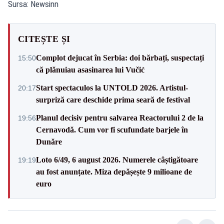
Sursa: Newsinn
CITEȘTE ȘI
Complot dejucat în Serbia: doi bărbați, suspectați
15:50
că plănuiau asasinarea lui Vučić
Start spectaculos la UNTOLD 2026. Artistul-
20:17
surpriză care deschide prima seară de festival
Planul decisiv pentru salvarea Reactorului 2 de la
19:56
Cernavodă. Cum vor fi scufundate barjele în
Dunăre
Loto 6/49, 6 august 2026. Numerele câștigătoare
19:19
au fost anunțate. Miza depășește 9 milioane de
euro